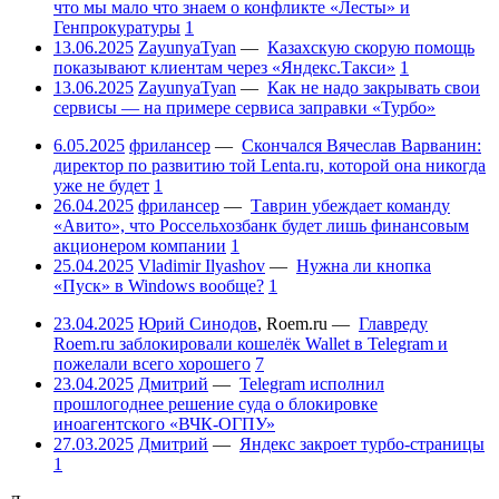
что мы мало что знаем о конфликте «Лесты» и
Генпрокуратуры
1
13.06.2025
ZayunyaTyan
—
Казахскую скорую помощь
показывают клиентам через «Яндекс.Такси»
1
13.06.2025
ZayunyaTyan
—
Как не надо закрывать свои
сервисы — на примере сервиса заправки «Турбо»
6.05.2025
фрилансер
—
Скончался Вячеслав Варванин:
директор по развитию той Lenta.ru, которой она никогда
уже не будет
1
26.04.2025
фрилансер
—
Таврин убеждает команду
«Авито», что Россельхозбанк будет лишь финансовым
акционером компании
1
25.04.2025
Vladimir Ilyashov
—
Нужна ли кнопка
«Пуск» в Windows вообще?
1
23.04.2025
Юрий Синодов
,
Roem.ru
—
Главреду
Roem.ru заблокировали кошелёк Wallet в Telegram и
пожелали всего хорошего
7
23.04.2025
Дмитрий
—
Telegram исполнил
прошлогоднее решение суда о блокировке
иноагентского «ВЧК-ОГПУ»
27.03.2025
Дмитрий
—
Яндекс закроет турбо-страницы
1