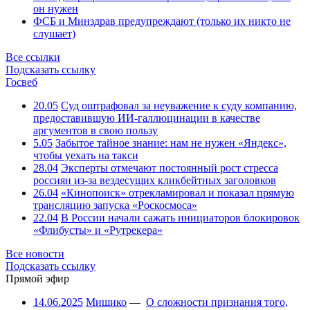
он нужен
ФСБ и Минздрав предупреждают (только их никто не
слушает)
Все ссылки
Подсказать ссылку
Госвеб
20.05
Суд оштрафовал за неуважение к суду компанию,
предоставившую ИИ-галлюцинации в качестве
аргументов в свою пользу
5.05
Забытое тайное знание: нам не нужен «Яндекс»,
чтобы уехать на такси
28.04
Эксперты отмечают постоянный рост стресса
россиян из-за вездесущих кликбейтных заголовков
26.04
«Кинопоиск» отрекламировал и показал прямую
трансляцию запуска «Роскосмоса»
22.04
В России начали сажать инициаторов блокировок
«Флибусты» и «Рутрекера»
Все новости
Подсказать ссылку
Прямой эфир
14.06.2025
Мишико
—
О сложности признания того,