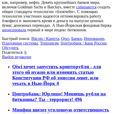
как, например, нефть. Девять крупнейших банков мира,
включая Goldman Sachs и Barclays, вместе
собираются
создать
общие стандарты технологии «блокчейн». С помощью
технологии участники надеются оптимизировать работу
бэкофиса и экономить время и деньги на выпуске ценных
бумаг, денежных переводах. А Нью-Йоркская фондовая биржа
анонсировала
первый в мире индекс биткоинов.
Быстрый поиск:
Bitcoin / Крипта
,
Qiwi
,
Банки
,
Инновации
,
Платежные системы
,
Терроризм
,
Центробанк / Банк России
.
Обсудить
Поделиться
6
Выбор редакции
Qiwi хочет запустить крипторубли - для
этого ей нужно или изменить статью
Конституции РФ об эмиссии денег, или
уехать в Нью-Йорк
4
Центробанк: Юрлицо! Меняешь рубли на
биткоины? Ты - террорист!
496
Минфин введет уголовную ответственность