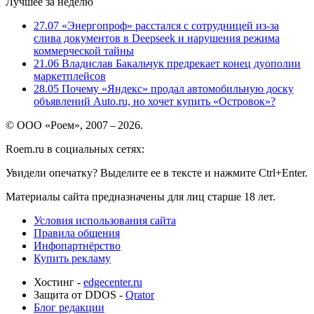
Лучшее за неделю
27.07
«Энергопроф» расстался с сотрудницей из-за
слива документов в Deepseek и нарушения режима
коммерческой тайны
21.06
Владислав Бакальчук предрекает конец дуополии
маркетплейсов
28.05
Почему «Яндекс» продал автомобильную доску
объявлений Auto.ru, но хочет купить «Островок»?
© ООО «Роем», 2007 – 2026.
Roem.ru в социальных сетях:
Увидели опечатку? Выделите ее в тексте и нажмите Ctrl+Enter.
Материалы сайта предназначены для лиц старше 18 лет.
Условия использования сайта
Правила общения
Инфопартнёрство
Купить рекламу
Хостинг -
edgecenter.ru
Защита от DDOS -
Qrator
Блог редакции