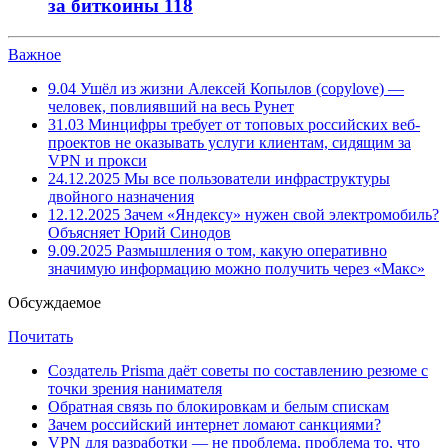
за биткоины
118
Важное
9.04
Ушёл из жизни Алексей Копылов (copylove) —
человек, повлиявший на весь Рунет
31.03
Минцифры требует от топовых российских веб-
проектов не оказывать услуги клиентам, сидящим за
VPN и прокси
24.12.2025
Мы все пользователи инфраструктуры
двойного назначения
12.12.2025
Зачем «Яндексу» нужен свой электромобиль?
Объясняет Юрий Синодов
9.09.2025
Размышления о том, какую оперативно
значимую информацию можно получить через «Макс»
Обсуждаемое
Почитать
Создатель Prisma даёт советы по составлению резюме с
точки зрения нанимателя
Обратная связь по блокировкам и белым спискам
Зачем российский интернет ломают санкциями?
VPN для разработки — не проблема, проблема то, что