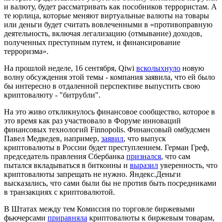
и валюту, будет рассматривать как пособников террористам. А
те юрлица, которые меняют виртуальные валюты на товары
или деньги будет считать вовлеченными в «противоправную
деятельность, включая легализацию (отмывание) доходов,
полученных преступным путем, и финансирование
терроризма».
На прошлой неделе, 16 сентября, Qiwi
всколыхнуло
новую
волну обсуждения этой темы - компания заявила, что ей было
бы интересно в отдаленной перспективе выпустить свою
криптовалюту - "битрубли".
На это живо откликнулось финансовое сообщество, которое в
это время как раз участвовало в Форуме инноваций
финансовых технологий Finnopolis. Финансовый омбудсмен
Павел Медведев, например,
заявил
, что выпуск
криптовалюты в России будет преступлением. Герман Греф,
председатель правления Сбербанка
признался
, что сам
пытался вкладываться в биткоины и
выразил
уверенность, что
криптовалюты запрещать не нужно. Яндекс.Деньги
высказались, что сами были бы не против быть посредниками
в транзакциях с криптовалютой.
В Штатах между тем Комиссия по торговле биржевыми
фьючерсами
приравняла
криптовалюты к биржевым товарам,