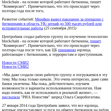
blockchain - на основе которой работают биткоины, пишет
"Коммерсант". Примечательно, что это происходит через
полтора года после того,
Развитие событий:
Минфин вывел наказание за операции с
биткоинами в область УК: штраф до 500 тысяч рублей или
исправительные работы
(25 сентября 2015)
Центробанк создал рабочую группу по изучению технологию
blockchain - на основе которой работают биткоины,
пишет
"Коммерсант". Примечательно, что это происходит через
полтора года после того, как ЦБ
приравнял
юрлица,
работающие с биткоинами, к террористам и преступникам.
Новости СМИ2
Новости СМИ2
«Мы даже создали свою рабочую группу и погружаемся в эту
тему. Мы пока только начали. Это очень интересно, даже сами
банки увлечены. Мы пока, действительно, изучаем
возможности и варианты использования технологии. Нам
надо понять, как ее использовать в реальной жизни», —
рассказала
"РИА Новостям" запред Ольга Скоробогатова.
27 января 2014 года Центробанк заявил, что все юрлица,
которые предоставляют услуги по обмену биткоинов на рубли