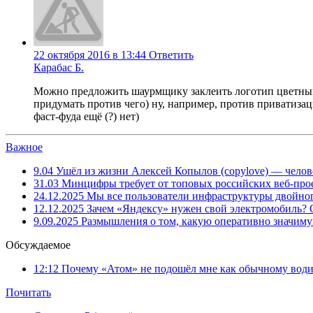
22 октября 2016 в 13:44
Ответить
Карабас Б.
Можно предложить шаурмщику заклеить логотип цветным с
придумать против чего) ну, например, против приватизац
фаст-фуда ещё (?) нет)
Важное
9.04
Ушёл из жизни Алексей Копылов (copylove) — челов
31.03
Минцифры требует от топовых российских веб-прое
24.12.2025
Мы все пользователи инфраструктуры двойног
12.12.2025
Зачем «Яндексу» нужен свой электромобиль?
9.09.2025
Размышления о том, какую оперативно значим
Обсуждаемое
12:12
Почему «Атом» не подошёл мне как обычному води
Почитать