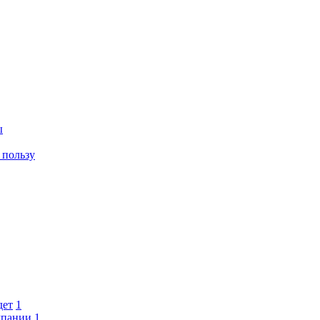
ы
 пользу
дет
1
мпании
1