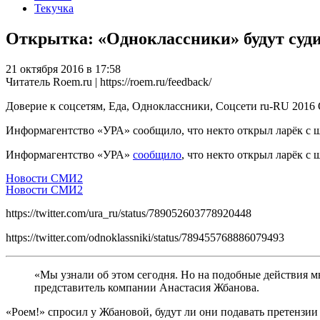
Текучка
Открытка: «Одноклассники» будут суди
21 октября 2016 в 17:58
Читатель Roem.ru | https://roem.ru/feedback/
Доверие к соцсетям, Еда, Одноклассники, Соцсети
ru-RU
2016
Информагентство «УРА» сообщило, что некто открыл ларёк с 
Информагентство «УРА»
сообщило
, что некто открыл ларёк с
Новости СМИ2
Новости СМИ2
https://twitter.com/ura_ru/status/789052603778920448
https://twitter.com/odnoklassniki/status/789455768886079493
«Мы узнали об этом сегодня. Но на подобные действия 
представитель компании Анастасия Жбанова.
«Роем!» спросил у Жбановой, будут ли они подавать претензии