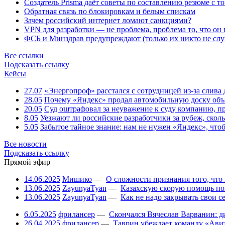
Создатель Prisma даёт советы по составлению резюме с т
Обратная связь по блокировкам и белым спискам
Зачем российский интернет ломают санкциями?
VPN для разработки — не проблема, проблема то, что он
ФСБ и Минздрав предупреждают (только их никто не слу
Все ссылки
Подсказать ссылку
Кейсы
27.07
«Энергопроф» расстался с сотрудницей из-за слив
28.05
Почему «Яндекс» продал автомобильную доску объя
20.05
Суд оштрафовал за неуважение к суду компанию, п
8.05
Уезжают ли российские разработчики за рубеж, скол
5.05
Забытое тайное знание: нам не нужен «Яндекс», чтоб
Все новости
Подсказать ссылку
Прямой эфир
14.06.2025
Мишико
—
О сложности признания того, что
13.06.2025
ZayunyaTyan
—
Казахскую скорую помощь по
13.06.2025
ZayunyaTyan
—
Как не надо закрывать свои 
6.05.2025
фрилансер
—
Скончался Вячеслав Варванин: ди
26.04.2025
фрилансер
—
Таврин убеждает команду «Авит