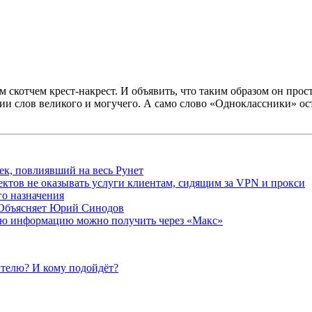
котчем крест-накрест. И объявить, что таким образом он прос
ии слов великого и могучего. А само слово «Одноклассники» ост
ек, повлиявший на весь Рунет
ктов не оказывать услуги клиентам, сидящим за VPN и прокси
о назначения
 Объясняет Юрий Синодов
ую информацию можно получить через «Макс»
телю? И кому подойдёт?