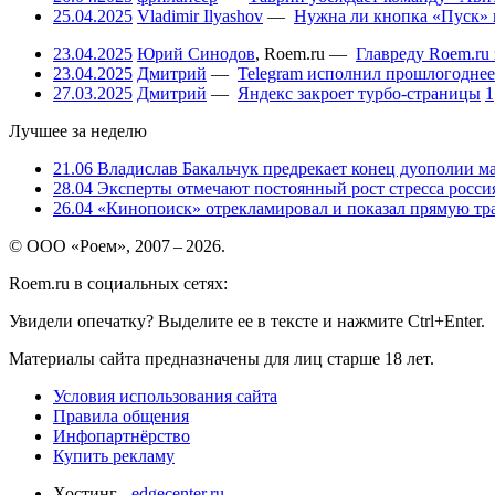
25.04.2025
Vladimir Ilyashov
—
Нужна ли кнопка «Пуск» 
23.04.2025
Юрий Синодов
,
Roem.ru
—
Главреду Roem.ru 
23.04.2025
Дмитрий
—
Telegram исполнил прошлогоднее
27.03.2025
Дмитрий
—
Яндекс закроет турбо-страницы
1
Лучшее за неделю
21.06
Владислав Бакальчук предрекает конец дуополии м
28.04
Эксперты отмечают постоянный рост стресса россия
26.04
«Кинопоиск» отрекламировал и показал прямую тр
© ООО «Роем», 2007 – 2026.
Roem.ru в социальных сетях:
Увидели опечатку? Выделите ее в тексте и нажмите Ctrl+Enter.
Материалы сайта предназначены для лиц старше 18 лет.
Условия использования сайта
Правила общения
Инфопартнёрство
Купить рекламу
Хостинг -
edgecenter.ru