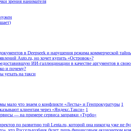
очки зрения нанимателя
 нужен
шает)
а документов в Deepseek и нарушения режима коммерческой тайн
влений Auto.ru, но хочет купить «Островок»?
редоставившую ИИ-галлюцинации в качестве аргументов в свою
ько и почему?
ы уехать на такси
 мы мало что знаем о конфликте «Лесты» и Генпрокуратуры
1
казывают клиентам через «Яндекс.Такси»
1
сервисы — на примере сервиса заправки «Турбо»
ректор по развитию той Lenta.ru, которой она никогда уже не бу
о», что Россельхозбанк будет лишь финансовым акционером ко