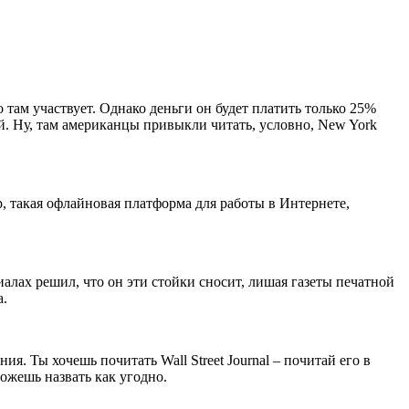
то там участвует. Однако деньги он будет платить только 25%
ей. Ну, там американцы привыкли читать, условно, New York
ер, такая офлайновая платформа для работы в Интернете,
иалах решил, что он эти стойки сносит, лишая газеты печатной
а.
я. Ты хочешь почитать Wall Street Journal – почитай его в
можешь назвать как угодно.