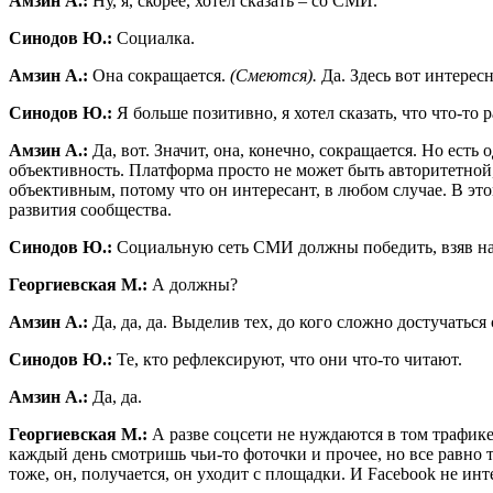
Амзин А.:
Ну, я, скорее, хотел сказать – со СМИ.
Синодов Ю.:
Социалка.
Амзин А.:
Она сокращается.
(Смеются).
Да. Здесь вот интересн
Синодов Ю.:
Я больше позитивно, я хотел сказать, что что-то р
Амзин А.:
Да, вот. Значит, она, конечно, сокращается. Но есть
объективность. Платформа просто не может быть авторитетной,
объективным, потому что он интересант, в любом случае. В этом
развития сообщества.
Синодов Ю.:
Социальную сеть СМИ должны победить, взяв н
Георгиевская М.:
А должны?
Амзин А.:
Да, да, да. Выделив тех, до кого сложно достучатьс
Синодов Ю.:
Те, кто рефлексируют, что они что-то читают.
Амзин А.:
Да, да.
Георгиевская М.:
А разве соцсети не нуждаются в том трафике
каждый день смотришь чьи-то фоточки и прочее, но все равно т
тоже, он, получается, он уходит с площадки. И Facebook не и