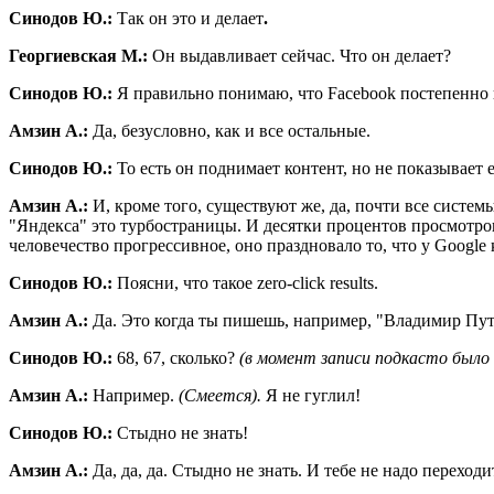
Синодов Ю.:
Так он это и делает
.
Георгиевская М.:
Он выдавливает сейчас. Что он делает?
Синодов Ю.:
Я правильно понимаю, что Facebook постепенно в
Амзин А.:
Да, безусловно, как и все остальные.
Синодов Ю.:
То есть он поднимает контент, но не показывает е
Амзин А.:
И, кроме того, существуют же, да, почти все систем
"Яндекса" это турбостраницы. И десятки процентов просмотров,
человечество прогрессивное, оно праздновало то, что у Google к
Синодов Ю.:
Поясни, что такое zero-click results.
Амзин А.:
Да. Это когда ты пишешь, например, "Владимир Пути
Синодов Ю.:
68, 67, сколько?
(в момент записи подкасто было 
Амзин А.:
Например.
(Смеется).
Я не гуглил!
Синодов Ю.:
Стыдно не знать!
Амзин А.:
Да, да, да. Стыдно не знать. И тебе не надо переход