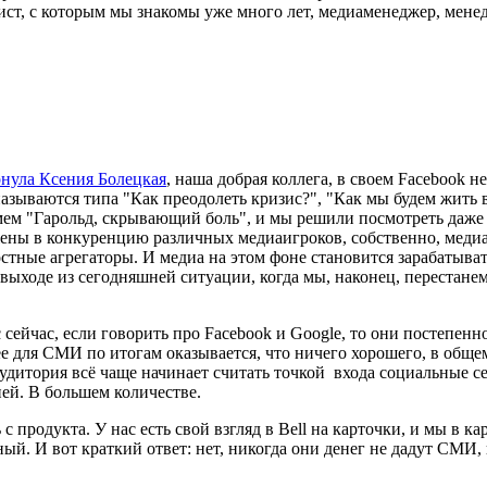
лист, с которым мы знакомы уже много лет, медиаменеджер, мен
онула Ксения Болецкая
, наша добрая коллега, в своем Facebook н
называются типа "Как преодолеть кризис?", "Как мы будем жить в
ем "Гарольд, скрывающий боль", и мы решили посмотреть даже гл
ложены в конкуренцию различных медиаигроков, собственно, мед
стные агрегаторы. И медиа на этом фоне становится зарабатыв
а выходе из сегодняшней ситуации, когда мы, наконец, перестан
 сейчас, если говорить про Facebook и Google, то они постепенн
е для СМИ по итогам оказывается, что ничего хорошего, в общем-
дитория всё чаще начинает считать точкой входа социальные сет
ей. В большем количестве.
с продукта. У нас есть свой взгляд в Bell на карточки, и мы в к
ый. И вот краткий ответ: нет, никогда они денег не дадут СМИ, 