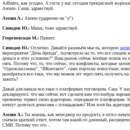
AdIndex, как угодно. А гость у нас сегодня прекрасный журна
Амзин. Саша, здравствуй.
Амзин А.:
Амзин (ударение на "а")
Синодов Ю.:
Маша, тоже здравствуй.
Георгиевская М.:
Привет.
Синодов Ю.:
Отлично. Давайте разовьём мысль, которую
затр
мероприятия "День бренда", посмотрела на то, что все секции 
деньги в этих условиях?" Наш рынок сейчас вообще похож на м
пять. Потому что, то, что сейчас, это конфликты, которые за
"Одноклассники", "ВКонтакте", сами порталы новостные, ново
разобраться все-таки, что мы можем лет через пять получить н
зажить?
Давай для начала все-таки о платформах поговорим, Саш. У нас
декларируют, что мы сейчас вот сделаем вам что-нибудь хороше
прежнему теряют свою аудиторию, передавая ее платформам. Ау
начнут делиться деньгами с площадками? Или хотя бы аудитори
Амзин А.:
Ты знаешь, как менеджер по продукту, я хотел начать 
сначала краткий ответ, потом там какой-то длинный, расширенн
СМИ. Потому что это…