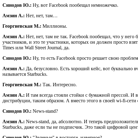
Синодов Ю.:
Ну, вот Facebook пообещал немножечко.
Амзин А.:
Нет, нет, там…
Георгиевская М.:
Миллионы.
Амзин А.:
Нет, нет, там не так. Facebook пообещал, что у него 
участников, и это те участники, которых он должен просто взя
Times или Wall Street Journal, да.
Синодов Ю.:
Ну, то есть Facebook просто решает свою пробле
Амзин А.:
Да, безусловно. Есть хороший кейс, вот буквально в
называется Starbucks.
Георгиевская М.:
Так. Интересно.
Амзин А.:
И там всегда стояли стойки с бумажной прессой. И в
дистрибуции, таким образом. А вместо этого в своей wi-fi-сети 
Синодов Ю.:
News-stand?
Амзин А.:
News-stand, да, абсолютно. И теперь предположитель
Starbucks, даже если ты не подписчик. Это такой цифровой цен
Синодов Ю.:
"Зеленые" в восторге, наверное?