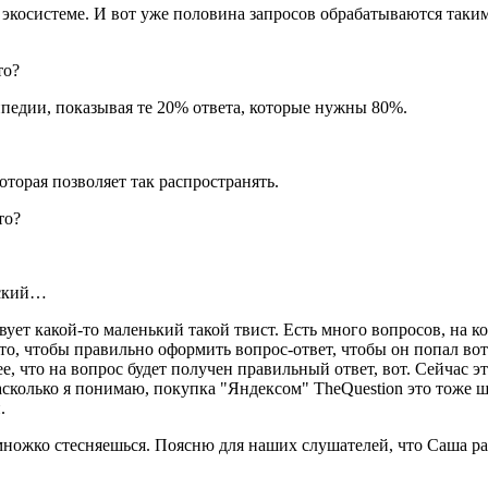
в экосистеме. И вот уже половина запросов обрабатываются таки
то?
ипедии, показывая те 20% ответа, которые нужны 80%.
оторая позволяет так распространять.
то?
еский…
ует какой-то маленький такой твист. Есть много вопросов, на к
 то, чтобы правильно оформить вопрос-ответ, чтобы он попал вот 
ее, что на вопрос будет получен правильный ответ, вот. Сейчас э
, насколько я понимаю, покупка "Яндексом" TheQuestion это тоже
.
множко стесняешься. Поясню для наших слушателей, что Саша раб