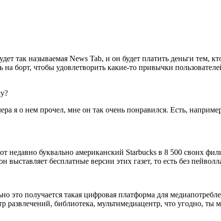
будет так называемая News Tab, и он будет платить деньги тем, к
ть на борт, чтобы удовлетворить какие-то привычки пользовател
му?
чера я о нем прочел, мне он так очень понравился. Есть, наприм
от недавно буквально американский Starbucks в 8 500 своих фил
он выставляет бесплатные версии этих газет, то есть без пейволл
но это получается такая цифровая платформа для медиапотреблени
тр развлечений, библиотека, мультимедиацентр, что угодно, ты 