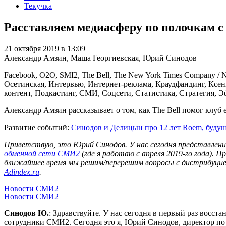
Текучка
Расставляем медиасферу по полочкам 
21 октября 2019 в 13:09
Александр Амзин, Маша Георгиевская, Юрий Синодов
Facebook, O2O, SMI2, The Bell, The New York Times Company /
Осетинская, Интервью, Интернет-реклама, Краудфандинг, Ксен
контент, Подкастинг, СМИ, Соцсети, Статистика, Стратегия, 
Александр Амзин рассказывает о том, как The Bell помог клуб 
Развитие событий:
Синодов и Делицын про 12 лет Roem, будущ
Приветствую, это Юрий Синодов. У нас сегодня представлени
обменной сети СМИ2
(где я работаю с апреля 2019-го года). 
ближайшее время мы решим/перерешим вопросы с дистрибуцией
Adindex.ru
.
Новости СМИ2
Новости СМИ2
Синодов Ю.
: Здравствуйте. У нас сегодня в первый раз восс
сотрудники СМИ2. Сегодня это я, Юрий Синодов, директор по