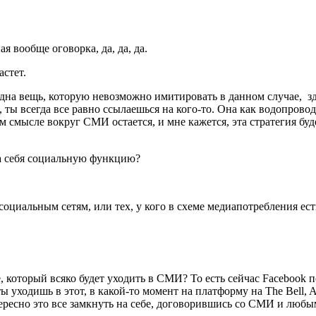
ая вообще оговорка, да, да, да.
астет.
 одна вещь, которую невозможно имитировать в данном случае, зд
 ты всегда все равно ссылаешься на кого-то. Она как водопрово
 смысле вокруг СМИ остается, и мне кажется, эта стратегия будет
а себя социальную функцию?
я социальным сетям, или тех, у кого в схеме медиапотребления ес
, который всяко будет уходить в СМИ? То есть сейчас Facebook 
ы уходишь в этот, в какой-то момент на платформу на The Bell, 
нтересно это все замкнуть на себе, договорившись со СМИ и люб