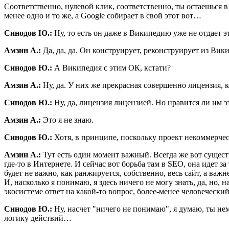
Соответственно, нулевой клик, соответственно, ты остаешься 
менее одно и то же, а Google собирает в свой этот вот…
Синодов Ю.:
Ну, то есть он даже в Википедию уже не отдает э
Амзин А.:
Да, да, да. Он конструирует, реконструирует из Вик
Синодов Ю.:
А Википедия с этим ОК, кстати?
Амзин А.:
Ну, да. У них же прекрасная совершенно лицензия, к
Синодов Ю.:
Ну, да, лицензия лицензией. Но нравится ли им э
Амзин А.:
Это я не знаю.
Синодов Ю.:
Хотя, в принципе, поскольку проект некоммерч
Амзин А.:
Тут есть один момент важный. Всегда же вот существ
где-то в Интернете. И сейчас вот борьба там в SEO, она идет за
будет не важно, как ранжируется, собственно, весь сайт, а важн
И, насколько я понимаю, я здесь ничего не могу знать, да, но
экосистеме ответ на какой-то вопрос, более-менее человеческий
Синодов Ю.:
Ну, насчет "ничего не понимаю", я думаю, ты не
логику действий…