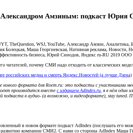
с Александром Амзиным: подкаст Юрия 
 NYT, TheQuestion, WSJ, YouTube, Александр Амзин, Аналитика, 
ия Болецкая, Маша Георгиевская, Нативная реклама, Новости, 
Эффективность бизнеса, Юрий Синодов, Яндекс
ru-RU
2019
ООО 
его читателей, почему СМИ надо отходить от классических модел
ее российских медиа и смерть Яндекс.Новостей (а лучше Дзена)
е нового формата для Roem.ru: это подкасты с участниками ме
Проект производится вместе
с изданием Adindex.ru
, я в нём один 
 подкаста в аудио- (а возможно, и видеоформате), stay tuned
тановленный в новом формате подкаст AdIndex (послушать его мо
 развитию компании СМИ2. С нами со стороны AdIndex Маша Гео