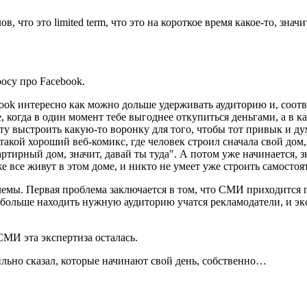
, что это limited term, что это на короткое время какое-то, знач
осу про Facebook.
ok интересно как можно дольше удерживать аудиторию и, соотве
, когда в один момент тебе выгоднее откупиться деньгами, а в к
ту выстроить какую-то воронку для того, чтобы тот привык и дум
 такой хороший веб-комикс, где человек строил сначала свой дом,
артирный дом, значит, давай ты туда". А потом уже начинается, з
е все живут в этом доме, и никто не умеет уже строить самостоя
лемы. Первая проблема заключается в том, что СМИ приходится п
больше находить нужную аудиторию учатся рекламодатели, и экс
СМИ эта экспертиза осталась.
вильно сказал, которые начинают свой день, собственно…