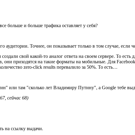
се больше и больше трафика оставляет у себя?
го аудитории. Точнее, он показывает только в том случае, если ч
ы создали свой какой-то аналог ответа на своем сервере. То ест
 они приходятся на такие форматы на мобильные. Для Facebook э
оличество zero-click results перевалило за 50%. То есть…
н" или там "сколько лет Владимиру Путину", а Google тебе выда
67, сейчас 68)
ить на ссылку выдачи.