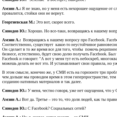
Амзин А.:
Я не знаю, но у меня есть нехорошее ощущение от слов
провалится, стойки они не вернут.
Георгиевская М.:
Это вот, скорее всего.
Синодов Ю.:
Хорошо. Но все-таки, возвращаясь к нашему вопр
Амзин А.:
Возвращаясь к нашему вопросу про Facebook. Facebo
Соответственно, существует какое-то неустойчивое равновесие
Он сделает в то же время все для того, чтобы помочь реципиен
бизнесе, естественно, будет свою долю получать Facebook. Был
Facebook и говорит: "А вот у меня тут есть небоскреб, многокв
можешь делать не вот это. И устанавливает свои правила, но уж
В этом смысле, конечно же, у СМИ есть на горизонте три проб
чем дольше мы проводим время в этом гиперпространстве, тем 
созданию нативных материалов и так далее.
Синодов Ю.:
У меня, честно говоря, уже нет ощущения, что у 
Амзин А.:
Вот да. Третье – это то, что доля людей, как ты пра
Синодов Ю.:
С Facebook? Социальных сетей?