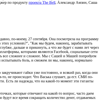
еджер по продукту
проекта The Bell
, Александр Амзин, Саша
едавно, по-моему, 27 сентября. Она посмотрела на программу
 этих условиях?", "Как мы будем, наконец, зарабатывать
убже, дальше и прикинуть, а что же будет с нами лет через
иаплатформы, которыми являются Facebook, социальные сети
ать все сложнее и сложнее. Мы с Сашей и Машей попробуем
ем испытывать боль, и сможем ли мы, наконец, нормально
о закручивают гайки уже постоянно, и всякий раз, когда они
то, не происходит. Что Васька слушает, да ест. СМИ по-
и. Есть ли надежда, что на какой-то момент эти гиганты
арточках, которые отвечают на какой-то вопрос, часто даем
и будут все время сокращать количество денег, отдаваемых