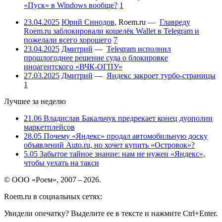
«Пуск» в Windows вообще?
1
23.04.2025
Юрий Синодов
,
Roem.ru
—
Главреду
Roem.ru заблокировали кошелёк Wallet в Telegram и
пожелали всего хорошего
7
23.04.2025
Дмитрий
—
Telegram исполнил
прошлогоднее решение суда о блокировке
иноагентского «ВЧК-ОГПУ»
27.03.2025
Дмитрий
—
Яндекс закроет турбо-страницы
1
Лучшее за неделю
21.06
Владислав Бакальчук предрекает конец дуополии
маркетплейсов
28.05
Почему «Яндекс» продал автомобильную доску
объявлений Auto.ru, но хочет купить «Островок»?
5.05
Забытое тайное знание: нам не нужен «Яндекс»,
чтобы уехать на такси
© ООО «Роем», 2007 – 2026.
Roem.ru в социальных сетях:
Увидели опечатку? Выделите ее в тексте и нажмите Ctrl+Enter.