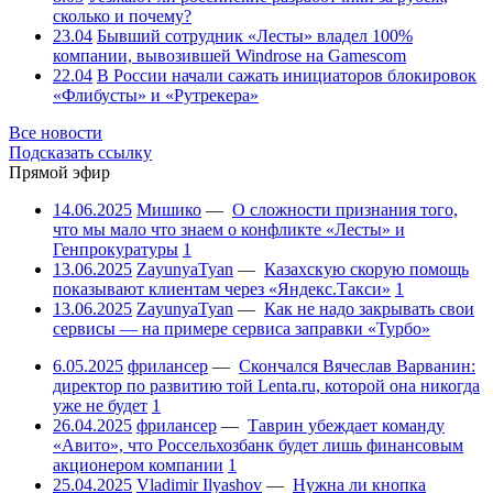
сколько и почему?
23.04
Бывший сотрудник «Лесты» владел 100%
компании, вывозившей Windrose на Gamescom
22.04
В России начали сажать инициаторов блокировок
«Флибусты» и «Рутрекера»
Все новости
Подсказать ссылку
Прямой эфир
14.06.2025
Мишико
—
О сложности признания того,
что мы мало что знаем о конфликте «Лесты» и
Генпрокуратуры
1
13.06.2025
ZayunyaTyan
—
Казахскую скорую помощь
показывают клиентам через «Яндекс.Такси»
1
13.06.2025
ZayunyaTyan
—
Как не надо закрывать свои
сервисы — на примере сервиса заправки «Турбо»
6.05.2025
фрилансер
—
Скончался Вячеслав Варванин:
директор по развитию той Lenta.ru, которой она никогда
уже не будет
1
26.04.2025
фрилансер
—
Таврин убеждает команду
«Авито», что Россельхозбанк будет лишь финансовым
акционером компании
1
25.04.2025
Vladimir Ilyashov
—
Нужна ли кнопка