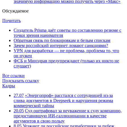
значимую информацию можно получить через «Макс»
Обсуждаемое
Почитать
Создатель Prisma даёт советы по составлению резюме с
точки зрения нанимателя
Обратная связь по блокировкам и белым спискам
Зачем российский интернет ломают санкциями?
VPN для разработки — не проблема, проблема то, что
он нужен
ФСБ и Минздрав предупреждают (только их никто не
слушает)
Все ссылки
Подсказать ссылку
Кадры
27.07
«Энергопроф» расстался с сотрудницей из-за
слива документов в Deepseek и нарушения режима
коммерческой тайны
20.05
Суд оштрафовал за неуважение к суду компанию,
предоставившую ИИ-галлюцинации в качестве
аргументов в свою пользу
8.05
Уезжают ли российские разработчики за рубеж,