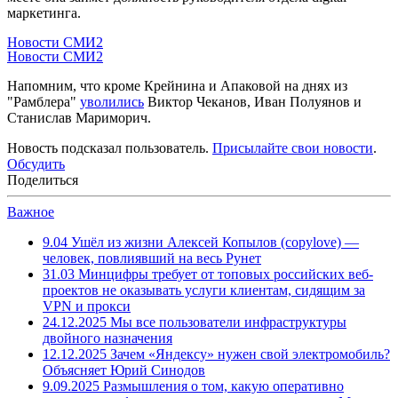
маркетинга.
Новости СМИ2
Новости СМИ2
Напомним, что кроме Крейнина и Апаковой на днях из
"Рамблера"
уволились
Виктор Чеканов, Иван Полуянов и
Станислав Мариморич.
Новость подсказал пользователь.
Присылайте свои новости
.
Обсудить
Поделиться
Важное
9.04
Ушёл из жизни Алексей Копылов (copylove) —
человек, повлиявший на весь Рунет
31.03
Минцифры требует от топовых российских веб-
проектов не оказывать услуги клиентам, сидящим за
VPN и прокси
24.12.2025
Мы все пользователи инфраструктуры
двойного назначения
12.12.2025
Зачем «Яндексу» нужен свой электромобиль?
Объясняет Юрий Синодов
9.09.2025
Размышления о том, какую оперативно