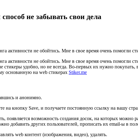
способ не забывать свои дела
екинга активности не обойтись. Мне в свое время очень помогли 
екинга активности не обойтись. Мне в свое время очень помогли 
е стикеры удобно, но не всегда. Во-первых их нужно покупать, в
му основанную на web стикерах
Stiker.me
авшись и анонимно.
е на кнопку Save, и получаете постоянную ссылку на вашу стра
еть, появляется возможность создания досок, на которых можно 
можно добавить других пользователей, прописать их email-ы в пол
авлять web контент (изображения, видео), удалять.