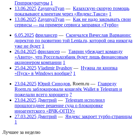
Генпрокуратуры
1
13.06.2025
ZayunyaTyan
—
Казахскую скорую помощь
показывают клиентам через «Яндекс.Такси»
1
13.06.2025
ZayunyaTyan
—
Как не надо закрывать свои
сервисы — на примере сервиса заправки «Турбо»
6.05.2025
фрилансер
—
Скончался Вячеслав Варванин:
директор по развитию той Lenta.ru, которой она никогда
уже не будет
1
26.04.2025
фрилансер
—
Таврин убеждает команду
«Авито», что Россельхозбанк будет лишь финансовым
акционером компании
1
25.04.2025
Vladimir Ilyashov
—
Нужна ли кнопка
«Пуск» в Windows вообще?
1
23.04.2025
Юрий Синодов
,
Roem.ru
—
Главреду
Roem.ru заблокировали кошелёк Wallet в Telegram и
пожелали всего хорошего
7
23.04.2025
Дмитрий
—
Telegram исполнил
прошлогоднее решение суда о блокировке
иноагентского «ВЧК-ОГПУ»
27.03.2025
Дмитрий
—
Яндекс закроет турбо-страницы
1
Лучшее за неделю