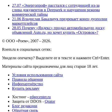
27.07
«Энергопроф» расстался с сотрудницей из-за
слива документов в Deepseek и нарушения режима
коммерческой тайны
21.06
Владислав Бакальчук предрекает конец дуополии
маркетплейсов
28.05
Почему «Яндекс» продал автомобильную доску
объявлений Auto.ru, но хочет купить «Островок»?
© ООО «Роем», 2007 – 2026.
Roem.ru в социальных сетях:
Увидели опечатку? Выделите ее в тексте и нажмите Ctrl+Enter.
Материалы сайта предназначены для лиц старше 18 лет.
Условия использования сайта
Правила общения
Инфопартнёрство
Купить рекламу
Хостинг -
edgecenter.ru
Защита от DDOS -
Qrator
Блог редакции
Обратная связь