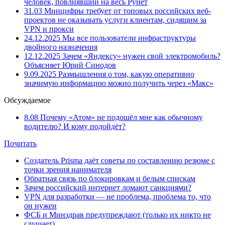
человек, повлиявший на весь Рунет
31.03
Минцифры требует от топовых российских веб-
проектов не оказывать услуги клиентам, сидящим за
VPN и прокси
24.12.2025
Мы все пользователи инфраструктуры
двойного назначения
12.12.2025
Зачем «Яндексу» нужен свой электромобиль?
Объясняет Юрий Синодов
9.09.2025
Размышления о том, какую оперативно
значимую информацию можно получить через «Макс»
Обсуждаемое
8.08
Почему «Атом» не подошёл мне как обычному
водителю? И кому подойдёт?
Почитать
Создатель Prisma даёт советы по составлению резюме с
точки зрения нанимателя
Обратная связь по блокировкам и белым спискам
Зачем российский интернет ломают санкциями?
VPN для разработки — не проблема, проблема то, что
он нужен
ФСБ и Минздрав предупреждают (только их никто не
слушает)