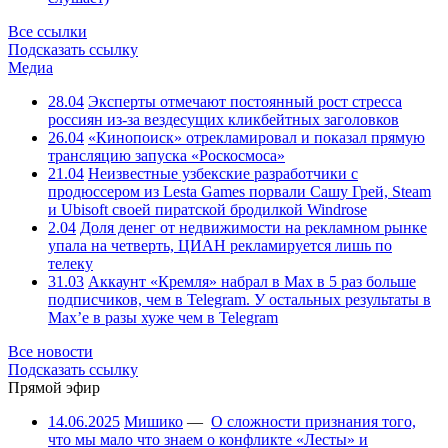
Все ссылки
Подсказать ссылку
Медиа
28.04
Эксперты отмечают постоянный рост стресса
россиян из-за вездесущих кликбейтных заголовков
26.04
«Кинопоиск» отрекламировал и показал прямую
трансляцию запуска «Роскосмоса»
21.04
Неизвестные узбекские разработчики с
продюссером из Lesta Games порвали Сашу Грей, Steam
и Ubisoft своей пиратской бродилкой Windrose
2.04
Доля денег от недвижимости на рекламном рынке
упала на четверть, ЦИАН рекламируется лишь по
телеку
31.03
Аккаунт «Кремля» набрал в Max в 5 раз больше
подписчиков, чем в Telegram. У остальных результаты в
Max’е в разы хуже чем в Telegram
Все новости
Подсказать ссылку
Прямой эфир
14.06.2025
Мишико
—
О сложности признания того,
что мы мало что знаем о конфликте «Лесты» и