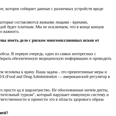
ние, которое собирает данные с различных устройств вроде
которые составляются живыми людьми - врачами,
аций будет платным. Мы не исключаем, что в конце концов
го важного.
ены иметь дело с риском многомиллионных исков от
йсы. В первую очередь, один из самых интересных с
я собирать обезличенную медицинскую информацию и проводить
м человека к врачу. Наша задача - это превентивные меры и
DA (Food and Drug Administration — американский регулятор в
это просто ад и шарлатанство. Не обоснованные ничем диеты,
стительный туризм”, который нарушает иммунную систему и
ветственности и принести это в область здорового образа
нией?