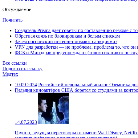
Обсуждаемое
Почитать
Создатель Prisma даёт советы по составлению резюме с т
Обратная связь по блокировкам и белым спискам
Зачем российский интернет ломают санкциями?
VPN для разработки — не проблема, проблема то, что он
ФСБ и Минздрав предупреждают (только их никто не слу
Все ссылки
Подсказать ссылку
Медтех
10.09.2024
Российский пероральный аналог Оземпика до
Гильдия киноактёров США борется со студиями за контр
14.07.2023
Группа, ведущая переговоры от имени Walt Disney, Netfl