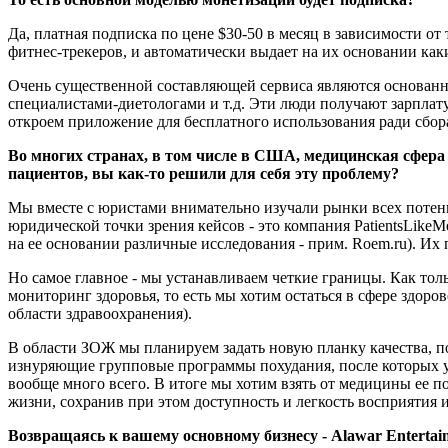
Да, платная подписка по цене $30-50 в месяц в зависимости от 
фитнес-трекеров, и автоматически выдает на их основании как
Очень существенной составляющей сервиса являются основанн
специалистами-диетологами и т.д. Эти люди получают зарплату
откроем приложение для бесплатного использования ради сбора 
Во многих странах, в том числе в США, медицинская сфера
пациентов, вы как-то решили для себя эту проблему?
Мы вместе с юристами внимательно изучали рынки всех потен
юридической точки зрения кейсов - это компания PatientsLik
на ее основании различные исследования - прим. Roem.ru). Их
Но самое главное - мы устанавливаем четкие границы. Как тол
мониторинг здоровья, то есть мы хотим остаться в сфере здоро
области здравоохранения).
В области ЗОЖ мы планируем задать новую планку качества, пот
изнуряющие групповые программы похудания, после которых у
вообще много всего. В итоге мы хотим взять от медицины ее по
жизни, сохранив при этом доступность и легкость восприятия 
Возвращаясь к вашему основному бизнесу - Alawar Enterta