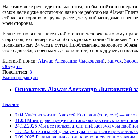
На самом деле речь идет только о том, чтобы отойти от опера
самом деле я уже достаточно давно не работаю на Alawar Enter
сейчас все хорошо, выручка растет, текущий менеджмент решае
моей стороны.
Если честно, я в значительной степени человек, которому нрав
стартапов, например, новосибирскую компанию "Биоквант" и ком
посвящать ему 24 часа в сутки. Проблематика здорового образа 
этого для себя, своей мамы, своих детей, своих друзей, и поэто
Быстрый поиск:
Alawar
,
Александр Лысковский
,
Запуск
,
Здоро
Обсудить
Поделиться
8
Выбор редакции
Основатель Alawar Александр Лысковский за
Важное
9.04
Ушёл из жизни Алексей Копылов (copylove) — челов
31.03
Минцифры требует от топовых российских веб-прое
24.12.2025
Мы все пользователи инфраструктуры двойног
12.12.2025
Зачем «Яндексу» нужен свой электромобиль?
9.09.2025
Размышления о том, какую оперативно значим