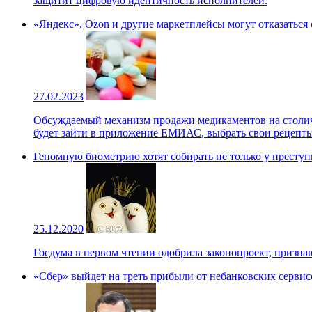
защитит цифровую идентичность исполнителей.
«Яндекс», Ozon и другие маркетплейсы могут отказаться
27.02.2023
Обсуждаемый механизм продажи медикаментов на столично
будет зайти в приложение ЕМИАС, выбрать свои рецепты,
Геномную биометрию хотят собирать не только у престу
25.12.2020
Госдума в первом чтении одобрила законопроект, приз
«Сбер» выйдет на треть прибыли от небанковских серви