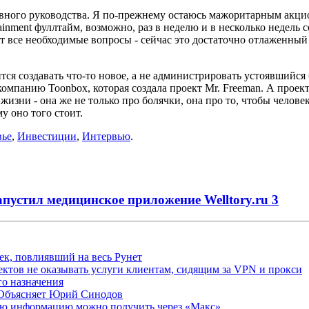
тивного руководства. Я по-прежнему остаюсь мажоритарным акци
tainment фуллтайм, возможно, раз в неделю и в несколько недел
т все необходимые вопросы - сейчас это достаточно отлаженный 
ится создавать что-то новое, а не администрировать устоявшийся
панию Toonbox, которая создала проект Mr. Freeman. А проект W
жизни - она же не только про болячки, она про то, чтобы челове
му оно того стоит.
вье
,
Инвестиции
,
Интервью
.
пустил медицинское приложение Welltory.ru
3
ек, повлиявший на весь Рунет
ктов не оказывать услуги клиентам, сидящим за VPN и прокси
о назначения
 Объясняет Юрий Синодов
ую информацию можно получить через «Макс»