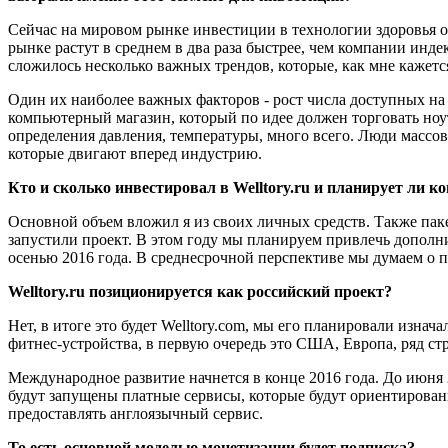
Сейчас на мировом рынке инвестиции в технологии здоровья 
рынке растут в среднем в два раза быстрее, чем компании инде
сложилось несколько важных трендов, которые, как мне кажетс
Один их наиболее важных факторов - рост числа доступных на
компьютерный магазин, который по идее должен торговать ноут
определения давления, температуры, много всего. Люди массово
которые двигают вперед индустрию.
Кто и сколько инвестировал в Welltory.ru и планирует ли
Основной объем вложил я из своих личных средств. Также пак
запустили проект. В этом году мы планируем привлечь дополни
осенью 2016 года. В среднесрочной перспективе мы думаем о п
Welltory.ru позиционируется как российский проект?
Нет, в итоге это будет Welltory.com, мы его планировали изна
фитнес-устройства, в первую очередь это США, Европа, ряд ст
Международное развитие начнется в конце 2016 года. До июня 2
будут запущены платные сервисы, которые будут ориентированы
предоставлять англоязычный сервис.
То есть основной моделью монетизации будет подписка?