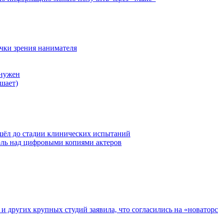
очки зрения нанимателя
 нужен
шает)
шёл до стадии клинических испытаний
оль над цифровыми копиями актеров
ix и других крупных студий заявила, что согласились на «новато