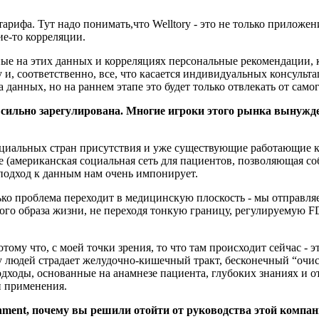
тарифа. Тут надо понимать,что Welltory - это не только приложе
ие-то корреляции.
ые на этих данных и корреляциях персональные рекомендации, 
 и, соответственно, все, что касается индивидуальных консульт
данных, но на раннем этапе это будет только отвлекать от само
 сильно зарегулирована. Многие игроки этого рынка вынужд
циальных стран присутствия и уже существующие работающие ке
eMe (американская социальная сеть для пациентов, позволяюща
 подход к данным нам очень импонирует.
ько проблема переходит в медицинскую плоскость - мы отправляе
вого образа жизни, не переходя тонкую границу, регулируемую F
ому что, с моей точки зрения, то что там происходит сейчас - 
 людей страдает желудочно-кишечный тракт, бесконечный “очи
дходы, основанные на анамнезе пациента, глубоких знаниях и от
и применения.
inment, почему вы решили отойти от руководства этой компа