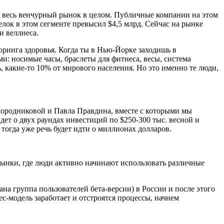
и весь венчурный рынок в целом. Публичные компании на этом
елок в этом сегменте превысил $4,5 млрд. Сейчас на рынке
и веллнеса.
оринга здоровья. Когда ты в Нью-Йорке заходишь в
и: носимые часы, браслеты для фитнеса, весы, система
, какие-то 10% от мирового населения. Но это именно те люди,
Смородниковой и Павла Правдина, вместе с которыми мы
ет о двух раундах инвестиций по $250-300 тыс. весной и
тогда уже речь будет идти о миллионах долларов.
 рынки, где люди активно начинают использовать различные
на группа пользователей бета-версии) в России и после этого
с-модель заработает и отстроятся процессы, начнем