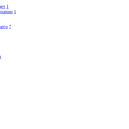
дет
1
мпании
1
шего
7
ы