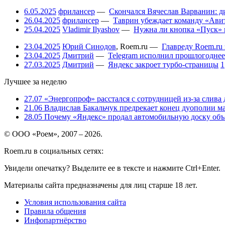
6.05.2025
фрилансер
—
Скончался Вячеслав Варванин: ди
26.04.2025
фрилансер
—
Таврин убеждает команду «Авит
25.04.2025
Vladimir Ilyashov
—
Нужна ли кнопка «Пуск» 
23.04.2025
Юрий Синодов
,
Roem.ru
—
Главреду Roem.ru 
23.04.2025
Дмитрий
—
Telegram исполнил прошлогоднее
27.03.2025
Дмитрий
—
Яндекс закроет турбо-страницы
1
Лучшее за неделю
27.07
«Энергопроф» расстался с сотрудницей из-за слива
21.06
Владислав Бакальчук предрекает конец дуополии м
28.05
Почему «Яндекс» продал автомобильную доску объя
© ООО «Роем», 2007 – 2026.
Roem.ru в социальных сетях:
Увидели опечатку? Выделите ее в тексте и нажмите Ctrl+Enter.
Материалы сайта предназначены для лиц старше 18 лет.
Условия использования сайта
Правила общения
Инфопартнёрство