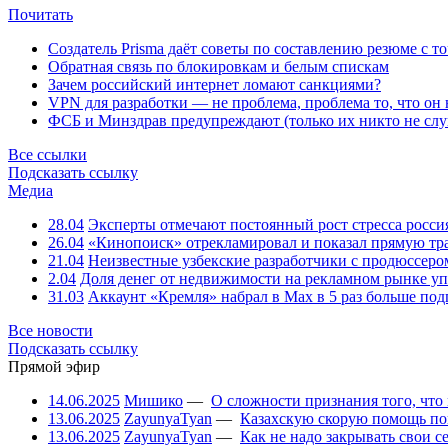
Почитать
Создатель Prisma даёт советы по составлению резюме с т
Обратная связь по блокировкам и белым спискам
Зачем российский интернет ломают санкциями?
VPN для разработки — не проблема, проблема то, что он
ФСБ и Минздрав предупреждают (только их никто не слу
Все ссылки
Подсказать ссылку
Медиа
28.04
Эксперты отмечают постоянный рост стресса росси
26.04
«Кинопоиск» отрекламировал и показал прямую тр
21.04
Неизвестные узбекские разработчики с продюссером
2.04
Доля денег от недвижимости на рекламном рынке уп
31.03
Аккаунт «Кремля» набрал в Max в 5 раз больше подп
Все новости
Подсказать ссылку
Прямой эфир
14.06.2025
Мишико
—
О сложности признания того, что
13.06.2025
ZayunyaTyan
—
Казахскую скорую помощь по
13.06.2025
ZayunyaTyan
—
Как не надо закрывать свои 