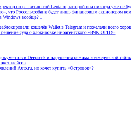
ректор по развитию той Lenta.ru, которой она никогда уже не бу
о», что Россельхозбанк будет лишь финансовым акционером ко
в Windows вообще?
1
заблокировали кошелёк Wallet в Telegram и пожелали всего хоро
 решение суда о блокировке иноагентского «ВЧК-ОГПУ»
 документов в Deepseek и нарушения режима коммерческой тайн
аркетплейсов
влений Auto.ru, но хочет купить «Островок»?