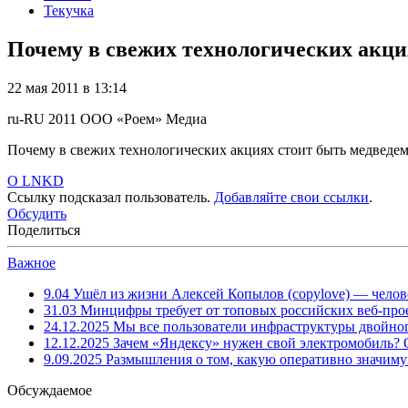
Текучка
Почему в свежих технологических акция
22 мая 2011 в 13:14
ru-RU
2011
ООО «Роем»
Медиа
Почему в свежих технологических акциях стоит быть медведем 
O LNKD
Ссылку подсказал пользователь.
Добавляйте свои ссылки
.
Обсудить
Поделиться
Важное
9.04
Ушёл из жизни Алексей Копылов (copylove) — челов
31.03
Минцифры требует от топовых российских веб-прое
24.12.2025
Мы все пользователи инфраструктуры двойног
12.12.2025
Зачем «Яндексу» нужен свой электромобиль?
9.09.2025
Размышления о том, какую оперативно значим
Обсуждаемое