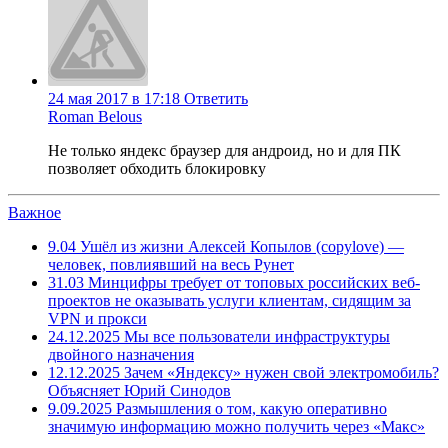
24 мая 2017 в 17:18
Ответить
Roman Belous
Не только яндекс браузер для андроид, но и для ПК
позволяет обходить блокировку
Важное
9.04
Ушёл из жизни Алексей Копылов (copylove) —
человек, повлиявший на весь Рунет
31.03
Минцифры требует от топовых российских веб-
проектов не оказывать услуги клиентам, сидящим за
VPN и прокси
24.12.2025
Мы все пользователи инфраструктуры
двойного назначения
12.12.2025
Зачем «Яндексу» нужен свой электромобиль?
Объясняет Юрий Синодов
9.09.2025
Размышления о том, какую оперативно
значимую информацию можно получить через «Макс»