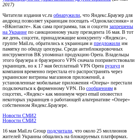
2017)
Читатели издания vc.ru
обнаружили
, что Яндекс.Браузер для
андроид позволяет украинцам посещать «Одноклассники» и
«ВКонтакте». Как сама программа, так и соцсети
запрещены
на Украине
по санкционному указу президента 16 мая. В тот
же день, соцсети, принадлежащие конкуренту «Яндекса»,
группе Mail.ru, обратились к украинцам и
предложили
им
памятку по обходу цензуры. Среди антиблокировочных
инструментов ВК упоминал продукцию Opera. Владельцы
этого браузера и браузерного VPN сначала поприветствовали
украинцев, но к 17 мая бесплатный VPN Opera
рухнул
и
компания временно перестала его распространять через
украинские витрины магазинов приложений, а
установленные мобильные приложения «Оперы» перестали
подключаться к фирменному VPN. По
сообщениям
в
соцсетях, «Яндекс» как минимум через email оповестил
некоторых украинцев о работающей альтернативе «Опере»
собственном Яндекс.Браузере.
Новости СМИ2
Новости СМИ2
16 мая Mail.ru Group
подсчитали
, что около 25 миллионов
жителей Украины общались на блокируемых платформах.