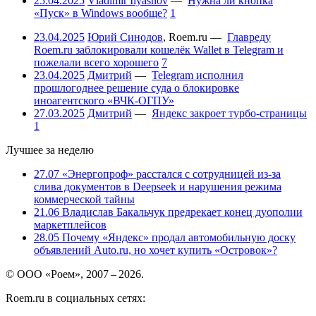
25.04.2025
Vladimir Ilyashov
—
Нужна ли кнопка
«Пуск» в Windows вообще?
1
23.04.2025
Юрий Синодов
,
Roem.ru
—
Главреду
Roem.ru заблокировали кошелёк Wallet в Telegram и
пожелали всего хорошего
7
23.04.2025
Дмитрий
—
Telegram исполнил
прошлогоднее решение суда о блокировке
иноагентского «ВЧК-ОГПУ»
27.03.2025
Дмитрий
—
Яндекс закроет турбо-страницы
1
Лучшее за неделю
27.07
«Энергопроф» расстался с сотрудницей из-за
слива документов в Deepseek и нарушения режима
коммерческой тайны
21.06
Владислав Бакальчук предрекает конец дуополии
маркетплейсов
28.05
Почему «Яндекс» продал автомобильную доску
объявлений Auto.ru, но хочет купить «Островок»?
© ООО «Роем», 2007 – 2026.
Roem.ru в социальных сетях: