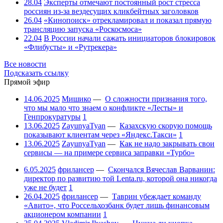
28.04
Эксперты отмечают постоянный рост стресса
россиян из-за вездесущих кликбейтных заголовков
26.04
«Кинопоиск» отрекламировал и показал прямую
трансляцию запуска «Роскосмоса»
22.04
В России начали сажать инициаторов блокировок
«Флибусты» и «Рутрекера»
Все новости
Подсказать ссылку
Прямой эфир
14.06.2025
Мишико
—
О сложности признания того,
что мы мало что знаем о конфликте «Лесты» и
Генпрокуратуры
1
13.06.2025
ZayunyaTyan
—
Казахскую скорую помощь
показывают клиентам через «Яндекс.Такси»
1
13.06.2025
ZayunyaTyan
—
Как не надо закрывать свои
сервисы — на примере сервиса заправки «Турбо»
6.05.2025
фрилансер
—
Скончался Вячеслав Варванин:
директор по развитию той Lenta.ru, которой она никогда
уже не будет
1
26.04.2025
фрилансер
—
Таврин убеждает команду
«Авито», что Россельхозбанк будет лишь финансовым
акционером компании
1