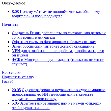
Обсуждаемое
8.08
Почему «Атом» не подошёл мне как обычному
водителю? И кому подойдёт?
Почитать
Создатель Prisma даёт советы по составлению резюме с
точки зрения нанимателя
Обратная связь по блокировкам и белым спискам
Зачем российский интернет ломают санкциями?
VPN для разработки — не проблема, проблема то, что
он нужен
ФСБ и Минздрав предупреждают (только их никто не
слушает)
Все ссылки
Подсказать ссылку
Госвеб
20.05
Суд оштрафовал за неуважение к суду компанию,
предоставившую ИИ-галлюцинации в качестве
аргументов в свою пользу
5.05
Забытое тайное знание: нам не нужен «Яндекс»,
чтобы уехать на такси