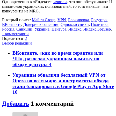
Одновременно в «Яндексе»
заявили
, что они обслуживают 11
миллионов украинских пользователей, то есть меньше, чем
конкуренты из MRG.
Быстрый поиск:
Mail.ru Group
,
VPN
,
Блокировка
,
Браузеры
,
ВКонтакте
,
Доверие к соцсетям
,
Одноклассники
,
Политика
,
Россия
,
Санкции
,
Украина
,
Цензура
,
Яндекс
,
Яндекс.Браузер
.
1
комментарий
Поделиться
2
Выбор редакции
ВКонтакте, «как во время терактов или
ЧП», разослал украинцам памятку по
обходу цензуры
4
Украинцы обвалили бесплатный VPN от
Opera во всём мире, а инструменты обхода
стали блокировать в Google Play и App Store
10
Добавить
1
комментарий