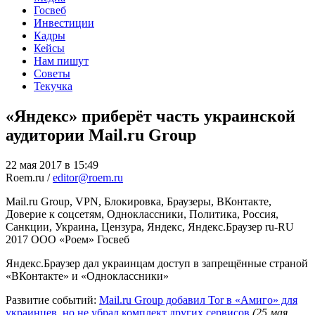
Госвеб
Инвестиции
Кадры
Кейсы
Нам пишут
Советы
Текучка
«Яндекс» приберёт часть украинской
аудитории Mail.ru Group
22 мая 2017 в 15:49
Roem.ru /
editor@roem.ru
Mail.ru Group, VPN, Блокировка, Браузеры, ВКонтакте,
Доверие к соцсетям, Одноклассники, Политика, Россия,
Санкции, Украина, Цензура, Яндекс, Яндекс.Браузер
ru-RU
2017
ООО «Роем»
Госвеб
Яндекс.Браузер дал украинцам доступ в запрещённые страной
«ВКонтакте» и «Одноклассники»
Развитие событий:
Mail.ru Group добавил Tor в «Амиго» для
украинцев, но не убрал комплект других сервисов
(25 мая