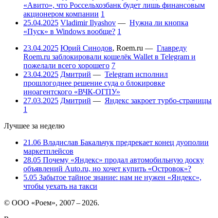
«Авито», что Россельхозбанк будет лишь финансовым
акционером компании
1
25.04.2025
Vladimir Ilyashov
—
Нужна ли кнопка
«Пуск» в Windows вообще?
1
23.04.2025
Юрий Синодов
,
Roem.ru
—
Главреду
Roem.ru заблокировали кошелёк Wallet в Telegram и
пожелали всего хорошего
7
23.04.2025
Дмитрий
—
Telegram исполнил
прошлогоднее решение суда о блокировке
иноагентского «ВЧК-ОГПУ»
27.03.2025
Дмитрий
—
Яндекс закроет турбо-страницы
1
Лучшее за неделю
21.06
Владислав Бакальчук предрекает конец дуополии
маркетплейсов
28.05
Почему «Яндекс» продал автомобильную доску
объявлений Auto.ru, но хочет купить «Островок»?
5.05
Забытое тайное знание: нам не нужен «Яндекс»,
чтобы уехать на такси
© ООО «Роем», 2007 – 2026.