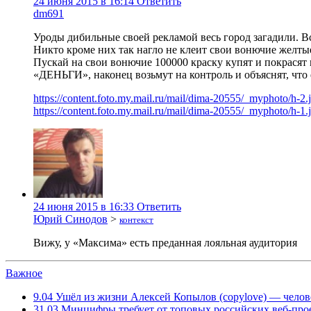
24 июня 2015 в 16:14
Ответить
dm691
Уроды дибильные своей рекламой весь город загадили. В
Никто кроме них так нагло не клеит свои вонючие желтые
Пускай на свои вонючие 100000 краску купят и покрасят 
«ДЕНЬГИ», наконец возьмут на контроль и объяснят, что 
https://content.foto.my.mail.ru/mail/dima-20555/_myphoto/h-2.
https://content.foto.my.mail.ru/mail/dima-20555/_myphoto/h-1.
24 июня 2015 в 16:33
Ответить
Юрий Синодов
>
контекст
Вижу, у «Максима» есть преданная лояльная аудитория
Важное
9.04
Ушёл из жизни Алексей Копылов (copylove) — челов
31.03
Минцифры требует от топовых российских веб-прое