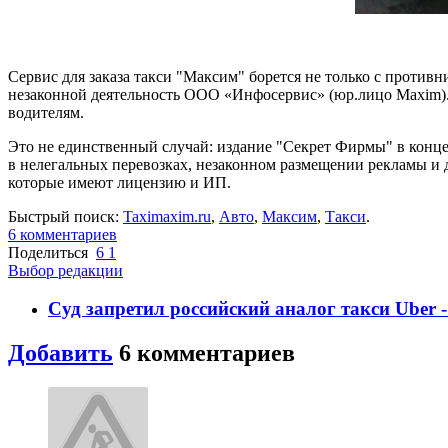
Сервис для заказа такси "Максим" борется не только с противни
незаконной деятельность ООО «Инфосервис» (юр.лицо Maxim). 
водителям.
Это не единственный случай: издание "Секрет Фирмы" в конц
в нелегальных перевозках, незаконном размещении рекламы и др
которые имеют лицензию и ИП.
Быстрый поиск:
Taximaxim.ru
,
Авто
,
Максим
,
Такси
.
6
комментариев
Поделиться
6
1
Выбор редакции
Суд запретил российский аналог такси Uber 
Добавить
6
комментариев