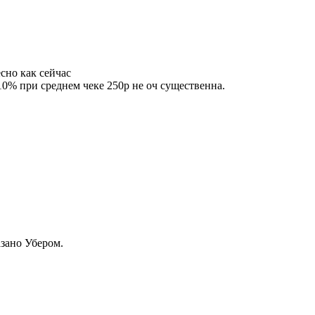
сно как сейчас
10% при среднем чеке 250р не оч существенна.
азано Убером.