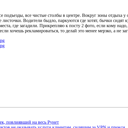
се подъезды, все чистые столбы в центре. Вокруг зоны отдыха у
 листочки. Водители быдло, паркуются где хотят, бычки сидят ку
места, где загадили. Прикрепляю к посту 2 фото, если кому надо
если хочешь рекламироваться, то делай это менее мерзко, а не 
jpg
jpg
ек, повлиявший на весь Рунет
ктов не оказывать услуги клиентам, сидящим за VPN и прокси