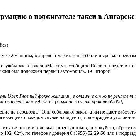
ормацию о поджигателе такси в Ангарске
йсы
о уже 2 машины, в апреле и мае их только били и срывали рекла
 службы заказа такси «Максим», сообщили Roem.ru представител
9 июня был подожжён первый автомобиль, 19 - второй.
ли Uber. Главный фокус компании, в отличие от конкурентов тип
азов в день, чем «Яндекс» (миллион в сутки против 60 000).
ие на перевозку. "Они соблюдают закон, а им не дают работать п
 извещена о каждом случае нападения, и возбуждено уголовное 
вить личности и задержать преступников, пожалуйста, обратите
го 102, 02*), по телефону доверия 8 (3955) 52-29-60 или в подр