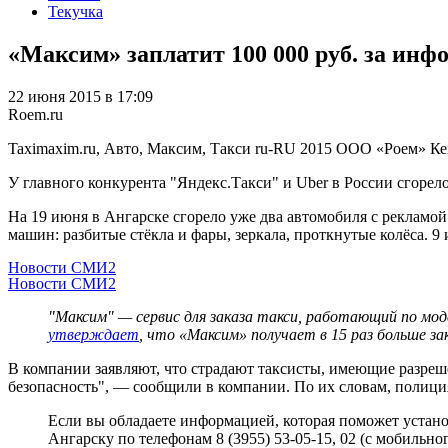
Текучка
«Максим» заплатит 100 000 руб. за инф
22 июня 2015 в 17:09
Roem.ru
Taximaxim.ru, Авто, Максим, Такси
ru-RU
2015
ООО «Роем»
Ке
У главного конкурента "Яндекс.Такси" и Uber в России сгорел
На 19 июня в Ангарске сгорело уже два автомобиля с рекламой
машин: разбитые стёкла и фары, зеркала, проткнутые колёса. 
Новости СМИ2
Новости СМИ2
"Максим" — сервис для заказа такси, работающий по моде
утверждает
, что «Максим» получает в 15 раз больше зак
В компании заявляют, что страдают таксисты, имеющие разрешен
безопасность", — сообщили в компании. По их словам, полиция
Если вы обладаете информацией, которая поможет устано
Ангарску по телефонам 8 (3955) 53-05-15, 02 (с мобильно