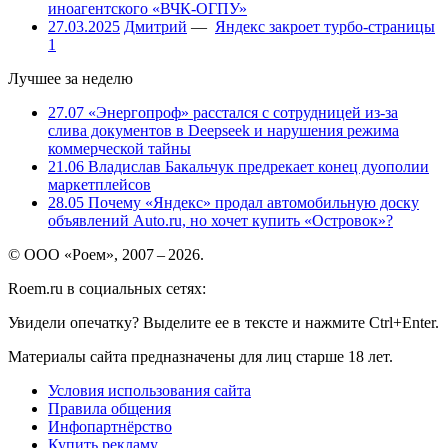
иноагентского «ВЧК-ОГПУ»
27.03.2025
Дмитрий
—
Яндекс закроет турбо-страницы
1
Лучшее за неделю
27.07
«Энергопроф» расстался с сотрудницей из-за
слива документов в Deepseek и нарушения режима
коммерческой тайны
21.06
Владислав Бакальчук предрекает конец дуополии
маркетплейсов
28.05
Почему «Яндекс» продал автомобильную доску
объявлений Auto.ru, но хочет купить «Островок»?
© ООО «Роем», 2007 – 2026.
Roem.ru в социальных сетях:
Увидели опечатку? Выделите ее в тексте и нажмите Ctrl+Enter.
Материалы сайта предназначены для лиц старше 18 лет.
Условия использования сайта
Правила общения
Инфопартнёрство
Купить рекламу