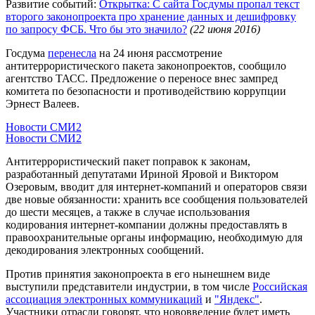
Развитие событий:
Открытка: С сайта Госдумы пропал текст
второго законопроекта про хранение данных и дешифровку
по запросу ФСБ. Что бы это значило?
(22 июня 2016)
Госдума
перенесла
на 24 июня рассмотрение
антитеррористического пакета законопроектов, сообщило
агентство ТАСС. Предложение о переносе внес зампред
комитета по безопасности и противодействию коррупции
Эрнест Валеев.
Новости СМИ2
Новости СМИ2
Антитеррористический пакет поправок к законам,
разработанный депутатами Ириной Яровой и Виктором
Озеровым, вводит для интернет-компаний и операторов связи
две новые обязанности: хранить все сообщения пользователей
до шести месяцев, а также в случае использования
кодирования интернет-компании должны предоставлять в
правоохранительные органы информацию, необходимую для
декодирования электронных сообщений.
Против принятия законопроекта в его нынешнем виде
выступили представители индустрии, в том числе
Российская
ассоциация электронных коммуникаций
и
"Яндекс"
.
Участники отрасли говорят, что нововведение будет иметь