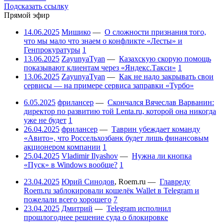
Подсказать ссылку
Прямой эфир
14.06.2025
Мишико
—
О сложности признания того,
что мы мало что знаем о конфликте «Лесты» и
Генпрокуратуры
1
13.06.2025
ZayunyaTyan
—
Казахскую скорую помощь
показывают клиентам через «Яндекс.Такси»
1
13.06.2025
ZayunyaTyan
—
Как не надо закрывать свои
сервисы — на примере сервиса заправки «Турбо»
6.05.2025
фрилансер
—
Скончался Вячеслав Варванин:
директор по развитию той Lenta.ru, которой она никогда
уже не будет
1
26.04.2025
фрилансер
—
Таврин убеждает команду
«Авито», что Россельхозбанк будет лишь финансовым
акционером компании
1
25.04.2025
Vladimir Ilyashov
—
Нужна ли кнопка
«Пуск» в Windows вообще?
1
23.04.2025
Юрий Синодов
,
Roem.ru
—
Главреду
Roem.ru заблокировали кошелёк Wallet в Telegram и
пожелали всего хорошего
7
23.04.2025
Дмитрий
—
Telegram исполнил
прошлогоднее решение суда о блокировке