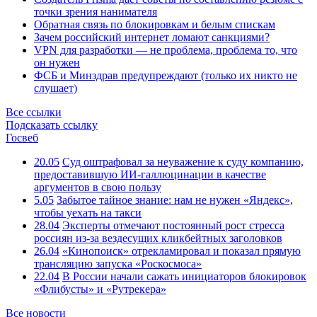
точки зрения нанимателя
Обратная связь по блокировкам и белым спискам
Зачем российский интернет ломают санкциями?
VPN для разработки — не проблема, проблема то, что
он нужен
ФСБ и Минздрав предупреждают (только их никто не
слушает)
Все ссылки
Подсказать ссылку
Госвеб
20.05
Суд оштрафовал за неуважение к суду компанию,
предоставившую ИИ-галлюцинации в качестве
аргументов в свою пользу
5.05
Забытое тайное знание: нам не нужен «Яндекс»,
чтобы уехать на такси
28.04
Эксперты отмечают постоянный рост стресса
россиян из-за вездесущих кликбейтных заголовков
26.04
«Кинопоиск» отрекламировал и показал прямую
трансляцию запуска «Роскосмоса»
22.04
В России начали сажать инициаторов блокировок
«Флибусты» и «Рутрекера»
Все новости