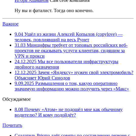
Игорь Ашманов
Сам себе компания
Ну вы и фаталист. Тогда оно конечно.
Важное
9.04
Ушёл из жизни Алексей Копылов (copylove) —
человек, повлиявший на весь Рунет
31.03
Минцифры требует от топовых российских веб-
проектов не оказывать услуги клиентам, сидящим за
VPN и прокси
24.12.2025
Мы все пользователи инфраструктуры
двойного назначения
12.12.2025
Зачем «Яндексу» нужен свой электромобиль?
Объясняет Юрий Синодов
9.09.2025
Размышления о том, какую оперативно
значимую информацию можно получить через «Макс»
Обсуждаемое
8.08
Почему «Атом» не подошёл мне как обычному
водителю? И кому подойдёт?
Почитать
Создатель Prisma даёт советы по составлению резюме с