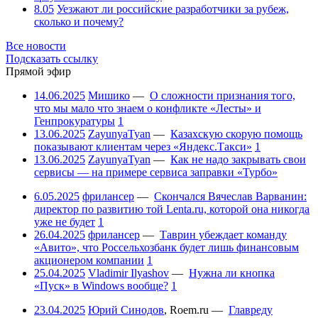
8.05
Уезжают ли российские разработчики за рубеж,
сколько и почему?
Все новости
Подсказать ссылку
Прямой эфир
14.06.2025
Мишико
—
О сложности признания того,
что мы мало что знаем о конфликте «Лесты» и
Генпрокуратуры
1
13.06.2025
ZayunyaTyan
—
Казахскую скорую помощь
показывают клиентам через «Яндекс.Такси»
1
13.06.2025
ZayunyaTyan
—
Как не надо закрывать свои
сервисы — на примере сервиса заправки «Турбо»
6.05.2025
фрилансер
—
Скончался Вячеслав Варванин:
директор по развитию той Lenta.ru, которой она никогда
уже не будет
1
26.04.2025
фрилансер
—
Таврин убеждает команду
«Авито», что Россельхозбанк будет лишь финансовым
акционером компании
1
25.04.2025
Vladimir Ilyashov
—
Нужна ли кнопка
«Пуск» в Windows вообще?
1
23.04.2025
Юрий Синодов
,
Roem.ru
—
Главреду