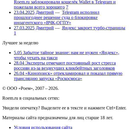
Roem.ru заблокировали кошелёк Wallet в Telegram и
пожелали всего хорошего
7
23.04.2025
Дмитрий
—
Telegram исполнил
прошлогоднее решение суда о блокировке
иноагентского «ВЧК-ОГПУ»
27.03.2025
Дмитрий
—
Яндекс закроет турбо-страницы
1
Лучшее за неделю
5.05
Забытое тайное знание: нам не нужен «Яндекс»,
чтобы уехать на такси
28.04
Эксперты отмечают постоянный рост стресса
россиян из-за вездесущих кликбейтных заголовков
26.04
«Кинопоиск» отрекламировал и показал прямую
трансляцию запуска «Роскосмоса»
© ООО «Роем», 2007 – 2026.
Roem.ru в социальных сетях:
Увидели опечатку? Выделите ее в тексте и нажмите Ctrl+Enter.
Материалы сайта предназначены для лиц старше 18 лет.
Условия использования сайта