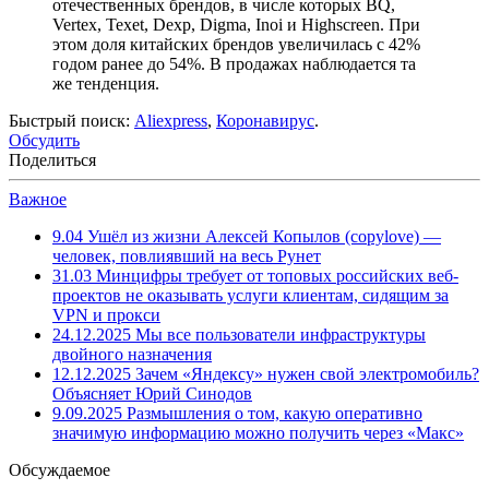
отечественных брендов, в числе которых BQ,
Vertex, Texet, Dexp, Digma, Inoi и Highscreen. При
этом доля китайских брендов увеличилась с 42%
годом ранее до 54%. В продажах наблюдается та
же тенденция.
Быстрый поиск:
Aliexpress
,
Коронавирус
.
Обсудить
Поделиться
Важное
9.04
Ушёл из жизни Алексей Копылов (copylove) —
человек, повлиявший на весь Рунет
31.03
Минцифры требует от топовых российских веб-
проектов не оказывать услуги клиентам, сидящим за
VPN и прокси
24.12.2025
Мы все пользователи инфраструктуры
двойного назначения
12.12.2025
Зачем «Яндексу» нужен свой электромобиль?
Объясняет Юрий Синодов
9.09.2025
Размышления о том, какую оперативно
значимую информацию можно получить через «Макс»
Обсуждаемое