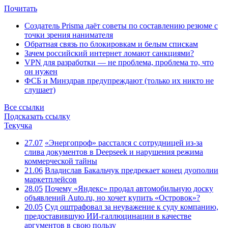
Почитать
Создатель Prisma даёт советы по составлению резюме с
точки зрения нанимателя
Обратная связь по блокировкам и белым спискам
Зачем российский интернет ломают санкциями?
VPN для разработки — не проблема, проблема то, что
он нужен
ФСБ и Минздрав предупреждают (только их никто не
слушает)
Все ссылки
Подсказать ссылку
Текучка
27.07
«Энергопроф» расстался с сотрудницей из-за
слива документов в Deepseek и нарушения режима
коммерческой тайны
21.06
Владислав Бакальчук предрекает конец дуополии
маркетплейсов
28.05
Почему «Яндекс» продал автомобильную доску
объявлений Auto.ru, но хочет купить «Островок»?
20.05
Суд оштрафовал за неуважение к суду компанию,
предоставившую ИИ-галлюцинации в качестве
аргументов в свою пользу