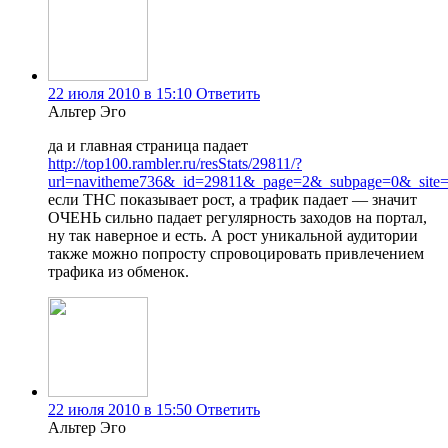
22 июля 2010 в 15:10
Ответить
Альтер Эго
да и главная страница падает
http://top100.rambler.ru/resStats/29811/?
url=navitheme736&_id=29811&_page=2&_subpage=0&_site=
если ТНС показывает рост, а трафик падает — значит
ОЧЕНЬ сильно падает регулярность заходов на портал,
ну так наверное и есть. А рост уникальной аудитории
также можно попросту спровоцировать привлечением
трафика из обменок.
22 июля 2010 в 15:50
Ответить
Альтер Эго