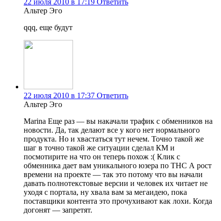
22 июля 2010 в 17:19
Ответить
Альтер Эго
qqq, еще будут
22 июля 2010 в 17:37
Ответить
Альтер Эго
Marina Еще раз — вы накачали трафик с обменников на
новости. Да, так делают все у кого нет нормального
продукта. Но и хвастаться тут нечем. Точно такой же
шаг в точно такой же ситуации сделал КМ и
посмотирите на что он теперь похож :( Клик с
обменника дает вам уникального юзера по ТНС А рост
времени на проекте — так это потому что вы начали
давать полнотекстовые версии и человек их читает не
уходя с портала, ну хвала вам за мегаидею, пока
поставщики контента это прочухивают как лохи. Когда
догонят — запретят.