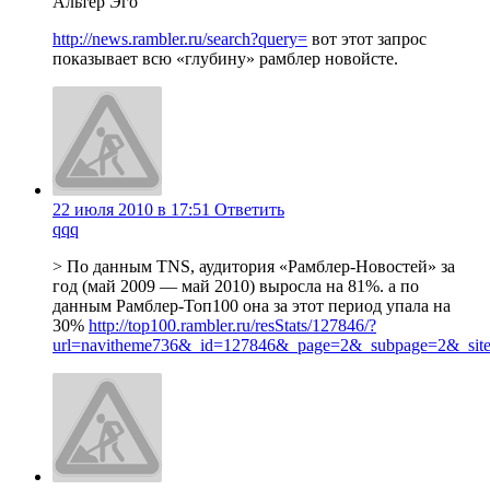
Альтер Эго
http://news.rambler.ru/search?query=
вот этот запрос
показывает всю «глубину» рамблер новойсте.
22 июля 2010 в 17:51
Ответить
qqq
> По данным TNS, аудитория «Рамблер-Новостей» за
год (май 2009 — май 2010) выросла на 81%. а по
данным Рамблер-Топ100 она за этот период упала на
30%
http://top100.rambler.ru/resStats/127846/?
url=navitheme736&_id=127846&_page=2&_subpage=2&_sit