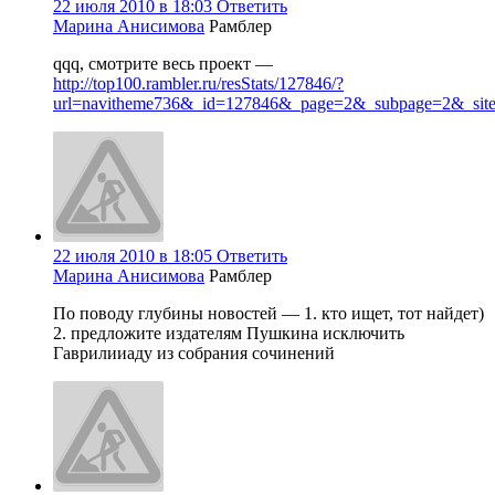
22 июля 2010 в 18:03
Ответить
Марина Анисимова
Рамблер
qqq, смотрите весь проект —
http://top100.rambler.ru/resStats/127846/?
url=navitheme736&_id=127846&_page=2&_subpage=2&_sit
22 июля 2010 в 18:05
Ответить
Марина Анисимова
Рамблер
По поводу глубины новостей — 1. кто ищет, тот найдет)
2. предложите издателям Пушкина исключить
Гаврилииаду из собрания сочинений