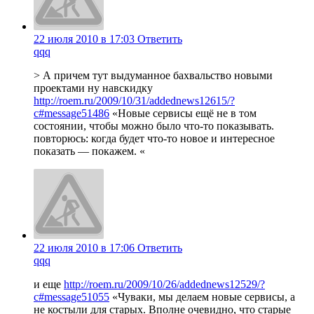
22 июля 2010 в 17:03
Ответить
qqq
> А причем тут выдуманное бахвальство новыми
проектами ну навскидку
http://roem.ru/2009/10/31/addednews12615/?
c#message51486
«Новые сервисы ещё не в том
состоянии, чтобы можно было что-то показывать.
повторюсь: когда будет что-то новое и интересное
показать — покажем. «
22 июля 2010 в 17:06
Ответить
qqq
и еще
http://roem.ru/2009/10/26/addednews12529/?
c#message51055
«Чуваки, мы делаем новые сервисы, а
не костыли для старых. Вполне очевидно, что старые