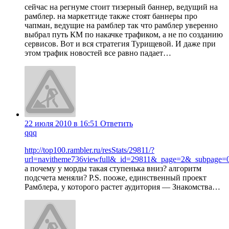
сейчас на регнуме стоит тизерный баннер, ведущий на
рамблер. на маркетгиде также стоят баннеры про
чапман, ведущие на рамблер так что рамблер уверенно
выбрал путь КМ по накачке трафиком, а не по созданию
сервисов. Вот и вся стратегия Турищевой. И даже при
этом трафик новостей все равно падает…
22 июля 2010 в 16:51
Ответить
qqq
http://top100.rambler.ru/resStats/29811/?
url=navitheme736viewfull&_id=29811&_page=2&_subpage=
а почему у морды такая ступенька вниз? алгоритм
подсчета меняли? P.S. пооже, единственный проект
Рамблера, у которого растет аудитория — Знакомства…