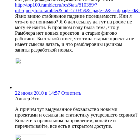
http://top100.rambler.ru/resStats/510359/?
url=queryfoto.rambler&_id=510359&_page=2&_subpage=0&_
Явно видно стабильное падение посещаемости. Или я
что-то не понимаю? Я б дал ссылку да тут на роеме не
могу её найти. В прошлом году была тема, что у
Рамблера нет новых проектов, а старые фигово
работают. Был такой ответ, что типа старые проекты не
имеет смысла латать, и что рамблеровцы целиком
заняты разработкой новых.
22 июля 2010 в 14:57
Ответить
Альтер Эго
А причем тут выдуманное бахвальство новыми
проектами и ссылка на статистику устаревшего сервиса?
Копаете в правильном направлении, копайте и
перечитывайте, все есть в открытом доступе.