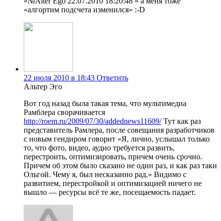
«№Alter Ego 22.07.2010 18:20:48 » а меня тоже
«алгортим подсчета изменился» :-D
22 июля 2010 в 18:43
Ответить
Альтер Эго
Вот год назад была такая тема, что мультимедиа
Рамблера сворачивается
http://roem.ru/2009/07/30/addednews11609/
Тут как раз
представитель Рамлера, после совещания разработчиков
с новым гендиром говорит «Я, лично, услышал только
то, что фото, видео, аудио требуется развить,
перестроить, оптимизировать, причем очень срочно.
Причем об этом было сказано не один раз, и как раз таки
Ольгой. Чему я, был несказанно рад.» Видимо с
развитием, перестройкой и оптимизацией ничего не
вышло — ресурсы всё те же, посещаемость падает.