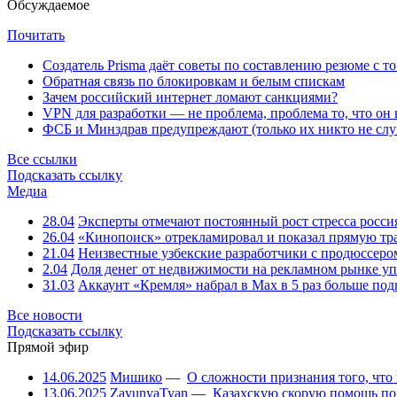
Обсуждаемое
Почитать
Создатель Prisma даёт советы по составлению резюме с т
Обратная связь по блокировкам и белым спискам
Зачем российский интернет ломают санкциями?
VPN для разработки — не проблема, проблема то, что он
ФСБ и Минздрав предупреждают (только их никто не слу
Все ссылки
Подсказать ссылку
Медиа
28.04
Эксперты отмечают постоянный рост стресса росси
26.04
«Кинопоиск» отрекламировал и показал прямую тр
21.04
Неизвестные узбекские разработчики с продюссером
2.04
Доля денег от недвижимости на рекламном рынке уп
31.03
Аккаунт «Кремля» набрал в Max в 5 раз больше подп
Все новости
Подсказать ссылку
Прямой эфир
14.06.2025
Мишико
—
О сложности признания того, что
13.06.2025
ZayunyaTyan
—
Казахскую скорую помощь по