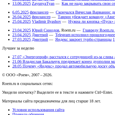
13.06.2025
ZayunyaTyan
—
Как не надо закрывать свои 
6.05.2025
фрилансер
—
Скончался Вячеслав Варванин: ди
26.04.2025
фрилансер
—
Таврин убеждает команду «Авит
25.04.2025
Vladimir Ilyashov
—
Нужна ли кнопка «Пуск» 
23.04.2025
Юрий Синодов
,
Roem.ru
—
Главреду Roem.ru 
23.04.2025
Дмитрий
—
Telegram исполнил прошлогоднее
27.03.2025
Дмитрий
—
Яндекс закроет турбо-страницы
1
Лучшее за неделю
27.07
«Энергопроф» расстался с сотрудницей из-за слива
21.06
Владислав Бакальчук предрекает конец дуополии м
28.05
Почему «Яндекс» продал автомобильную доску объя
© ООО «Роем», 2007 – 2026.
Roem.ru в социальных сетях:
Увидели опечатку? Выделите ее в тексте и нажмите Ctrl+Enter.
Материалы сайта предназначены для лиц старше 18 лет.
Условия использования сайта
Правила общения