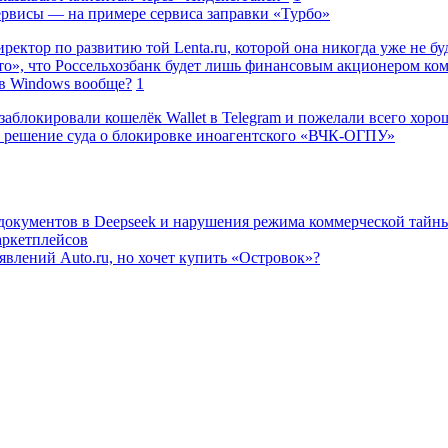
сервисы — на примере сервиса заправки «Турбо»
ректор по развитию той Lenta.ru, которой она никогда уже не бу
о», что Россельхозбанк будет лишь финансовым акционером ко
в Windows вообще?
1
заблокировали кошелёк Wallet в Telegram и пожелали всего хоро
 решение суда о блокировке иноагентского «ВЧК-ОГПУ»
 документов в Deepseek и нарушения режима коммерческой тайн
аркетплейсов
влений Auto.ru, но хочет купить «Островок»?