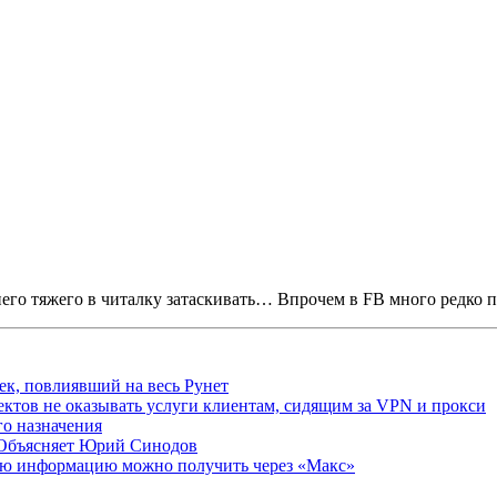
го тяжего в читалку затаскивать… Впрочем в FB много редко 
ек, повлиявший на весь Рунет
ктов не оказывать услуги клиентам, сидящим за VPN и прокси
о назначения
 Объясняет Юрий Синодов
ую информацию можно получить через «Макс»