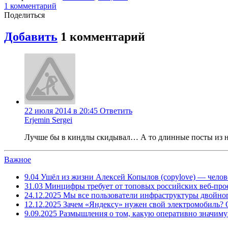
1
комментарий
Поделиться
Добавить
1
комментарий
22 июля 2014 в 20:45
Ответить
Erjemin Sergei
Лучше бы в киндлы скидывал… А то длинные посты из не
Важное
9.04
Ушёл из жизни Алексей Копылов (copylove) — челов
31.03
Минцифры требует от топовых российских веб-прое
24.12.2025
Мы все пользователи инфраструктуры двойног
12.12.2025
Зачем «Яндексу» нужен свой электромобиль?
9.09.2025
Размышления о том, какую оперативно значим