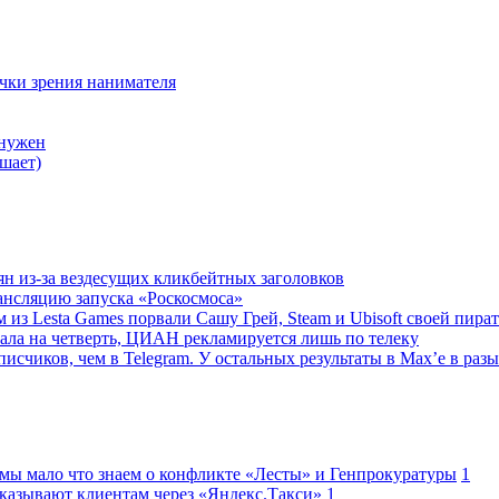
очки зрения нанимателя
 нужен
шает)
ян из-за вездесущих кликбейтных заголовков
ансляцию запуска «Роскосмоса»
 из Lesta Games порвали Сашу Грей, Steam и Ubisoft своей пира
ала на четверть, ЦИАН рекламируется лишь по телеку
исчиков, чем в Telegram. У остальных результаты в Max’е в разы
 мы мало что знаем о конфликте «Лесты» и Генпрокуратуры
1
казывают клиентам через «Яндекс.Такси»
1