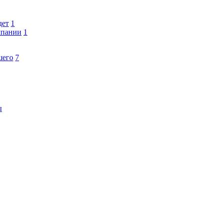
дет
1
мпании
1
шего
7
ы