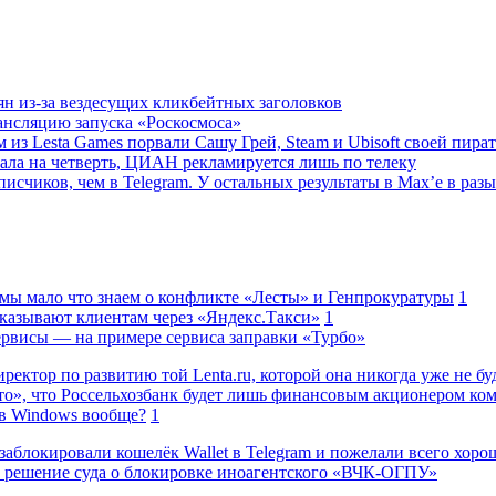
ян из-за вездесущих кликбейтных заголовков
ансляцию запуска «Роскосмоса»
 из Lesta Games порвали Сашу Грей, Steam и Ubisoft своей пира
ала на четверть, ЦИАН рекламируется лишь по телеку
исчиков, чем в Telegram. У остальных результаты в Max’е в разы
 мы мало что знаем о конфликте «Лесты» и Генпрокуратуры
1
казывают клиентам через «Яндекс.Такси»
1
сервисы — на примере сервиса заправки «Турбо»
ректор по развитию той Lenta.ru, которой она никогда уже не бу
о», что Россельхозбанк будет лишь финансовым акционером ко
в Windows вообще?
1
заблокировали кошелёк Wallet в Telegram и пожелали всего хоро
 решение суда о блокировке иноагентского «ВЧК-ОГПУ»