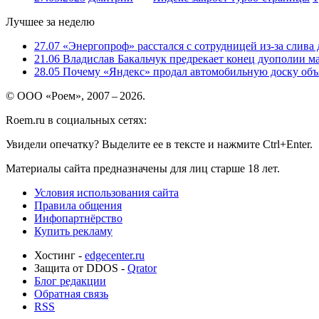
Лучшее за неделю
27.07
«Энергопроф» расстался с сотрудницей из-за слива
21.06
Владислав Бакальчук предрекает конец дуополии м
28.05
Почему «Яндекс» продал автомобильную доску объя
© ООО «Роем», 2007 – 2026.
Roem.ru в социальных сетях:
Увидели опечатку? Выделите ее в тексте и нажмите Ctrl+Enter.
Материалы сайта предназначены для лиц старше 18 лет.
Условия использования сайта
Правила общения
Инфопартнёрство
Купить рекламу
Хостинг -
edgecenter.ru
Защита от DDOS -
Qrator
Блог редакции
Обратная связь
RSS