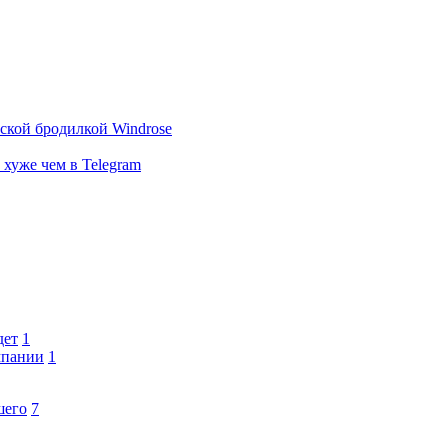
тской бродилкой Windrose
 хуже чем в Telegram
дет
1
мпании
1
шего
7