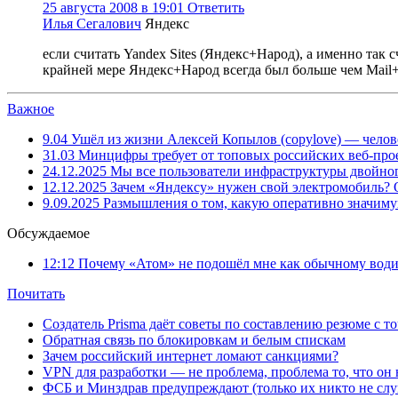
25 августа 2008 в 19:01
Ответить
Илья Сегалович
Яндекс
если считать Yandex Sites (Яндекс+Народ), а именно так с
крайней мере Яндекс+Народ всегда был больше чем Mail
Важное
9.04
Ушёл из жизни Алексей Копылов (copylove) — челов
31.03
Минцифры требует от топовых российских веб-прое
24.12.2025
Мы все пользователи инфраструктуры двойног
12.12.2025
Зачем «Яндексу» нужен свой электромобиль?
9.09.2025
Размышления о том, какую оперативно значим
Обсуждаемое
12:12
Почему «Атом» не подошёл мне как обычному води
Почитать
Создатель Prisma даёт советы по составлению резюме с т
Обратная связь по блокировкам и белым спискам
Зачем российский интернет ломают санкциями?
VPN для разработки — не проблема, проблема то, что он
ФСБ и Минздрав предупреждают (только их никто не слу