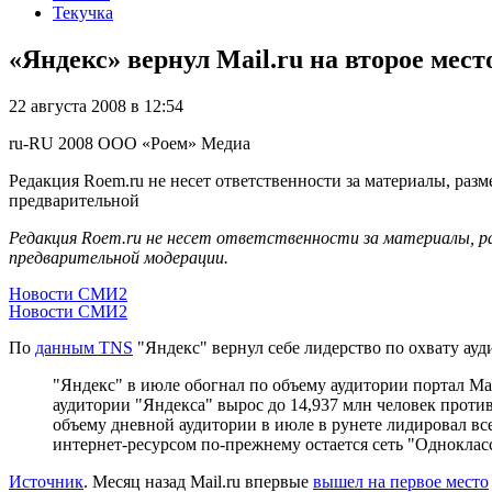
Текучка
«Яндекс» вернул Mail.ru на второе мест
22 августа 2008 в 12:54
ru-RU
2008
ООО «Роем»
Медиа
Редакция Roem.ru не несет ответственности за материалы, разм
предварительной
Редакция Roem.ru не несет ответственности за материалы, р
предварительной модерации.
Новости СМИ2
Новости СМИ2
По
данным TNS
"Яндекс" вернул себе лидерство по охвату ауд
"Яндекс" в июле обогнал по объему аудитории портал Mai
аудитории "Яндекса" вырос до 14,937 млн человек против 
объему дневной аудитории в июле в рунете лидировал вс
интернет-ресурсом по-прежнему остается сеть "Однокласс
Источник
. Месяц назад Mail.ru впервые
вышел на первое место