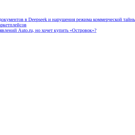
 документов в Deepseek и нарушения режима коммерческой тайн
аркетплейсов
влений Auto.ru, но хочет купить «Островок»?