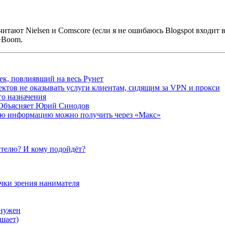
читают Nielsen и Comscore (если я не ошибаюсь Blogspot входит в
+Boom.
ек, повлиявший на весь Рунет
ктов не оказывать услуги клиентам, сидящим за VPN и прокси
о назначения
 Объясняет Юрий Синодов
ую информацию можно получить через «Макс»
телю? И кому подойдёт?
очки зрения нанимателя
 нужен
шает)