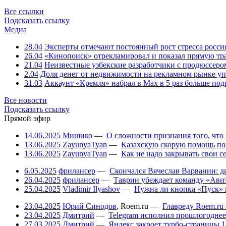
Все ссылки
Подсказать ссылку
Медиа
28.04
Эксперты отмечают постоянный рост стресса росси
26.04
«Кинопоиск» отрекламировал и показал прямую тр
21.04
Неизвестные узбекские разработчики с продюссером
2.04
Доля денег от недвижимости на рекламном рынке уп
31.03
Аккаунт «Кремля» набрал в Max в 5 раз больше подп
Все новости
Подсказать ссылку
Прямой эфир
14.06.2025
Мишико
—
О сложности признания того, что
13.06.2025
ZayunyaTyan
—
Казахскую скорую помощь по
13.06.2025
ZayunyaTyan
—
Как не надо закрывать свои 
6.05.2025
фрилансер
—
Скончался Вячеслав Варванин: ди
26.04.2025
фрилансер
—
Таврин убеждает команду «Авит
25.04.2025
Vladimir Ilyashov
—
Нужна ли кнопка «Пуск» 
23.04.2025
Юрий Синодов
,
Roem.ru
—
Главреду Roem.ru 
23.04.2025
Дмитрий
—
Telegram исполнил прошлогоднее
27.03.2025
Дмитрий
—
Яндекс закроет турбо-страницы
1