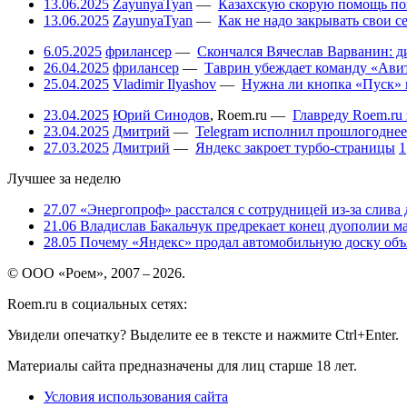
13.06.2025
ZayunyaTyan
—
Казахскую скорую помощь по
13.06.2025
ZayunyaTyan
—
Как не надо закрывать свои 
6.05.2025
фрилансер
—
Скончался Вячеслав Варванин: ди
26.04.2025
фрилансер
—
Таврин убеждает команду «Авит
25.04.2025
Vladimir Ilyashov
—
Нужна ли кнопка «Пуск» 
23.04.2025
Юрий Синодов
,
Roem.ru
—
Главреду Roem.ru 
23.04.2025
Дмитрий
—
Telegram исполнил прошлогоднее
27.03.2025
Дмитрий
—
Яндекс закроет турбо-страницы
1
Лучшее за неделю
27.07
«Энергопроф» расстался с сотрудницей из-за слива
21.06
Владислав Бакальчук предрекает конец дуополии м
28.05
Почему «Яндекс» продал автомобильную доску объя
© ООО «Роем», 2007 – 2026.
Roem.ru в социальных сетях:
Увидели опечатку? Выделите ее в тексте и нажмите Ctrl+Enter.
Материалы сайта предназначены для лиц старше 18 лет.
Условия использования сайта