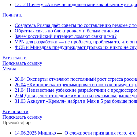
12:12
Почему «Атом» не подошёл мне как обычному води
Почитать
Создатель Prisma даёт советы по составлению резюме с т
Обратная связь по блокировкам и белым спискам
Зачем российский интернет ломают санкциями?
VPN для разработки — не проблема, проблема то, что он
ФСБ и Минздрав предупреждают (только их никто не слу
Все ссылки
Подсказать ссылку
Медиа
28.04
Эксперты отмечают постоянный рост стресса росси
26.04
«Кинопоиск» отрекламировал и показал прямую тр
21.04
Неизвестные узбекские разработчики с продюссером
2.04
Доля денег от недвижимости на рекламном рынке уп
31.03
Аккаунт «Кремля» набрал в Max в 5 раз больше подп
Все новости
Подсказать ссылку
Прямой эфир
14.06.2025
Мишико
—
О сложности признания того, что