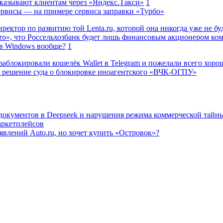
казывают клиентам через «Яндекс.Такси»
1
сервисы — на примере сервиса заправки «Турбо»
ректор по развитию той Lenta.ru, которой она никогда уже не бу
о», что Россельхозбанк будет лишь финансовым акционером ко
в Windows вообще?
1
заблокировали кошелёк Wallet в Telegram и пожелали всего хоро
 решение суда о блокировке иноагентского «ВЧК-ОГПУ»
 документов в Deepseek и нарушения режима коммерческой тайн
аркетплейсов
влений Auto.ru, но хочет купить «Островок»?