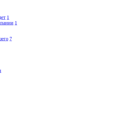
дет
1
мпании
1
шего
7
ы