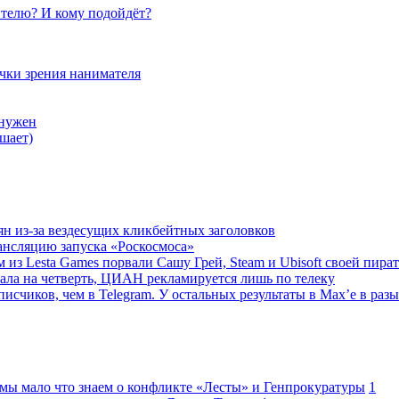
телю? И кому подойдёт?
очки зрения нанимателя
 нужен
шает)
ян из-за вездесущих кликбейтных заголовков
ансляцию запуска «Роскосмоса»
 из Lesta Games порвали Сашу Грей, Steam и Ubisoft своей пира
ала на четверть, ЦИАН рекламируется лишь по телеку
исчиков, чем в Telegram. У остальных результаты в Max’е в разы
 мы мало что знаем о конфликте «Лесты» и Генпрокуратуры
1