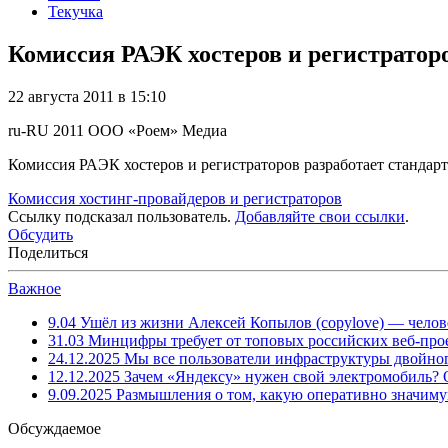
Текучка
Комиссия РАЭК хостеров и регистраторо
22 августа 2011 в 15:10
ru-RU
2011
ООО «Роем»
Медиа
Комиссия РАЭК хостеров и регистраторов разработает стандарт
Комиссия хостинг-провайдеров и регистраторов
Ссылку подсказал пользователь.
Добавляйте свои ссылки
.
Обсудить
Поделиться
Важное
9.04
Ушёл из жизни Алексей Копылов (copylove) — челов
31.03
Минцифры требует от топовых российских веб-прое
24.12.2025
Мы все пользователи инфраструктуры двойног
12.12.2025
Зачем «Яндексу» нужен свой электромобиль?
9.09.2025
Размышления о том, какую оперативно значим
Обсуждаемое