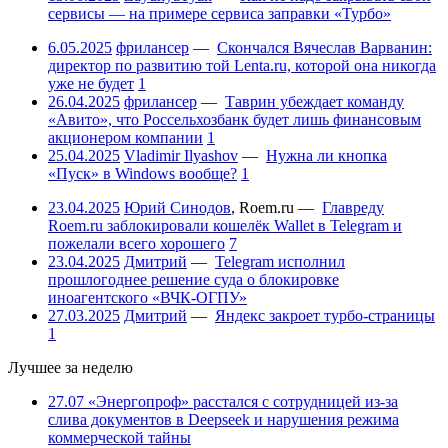
сервисы — на примере сервиса заправки «Турбо»
6.05.2025
фрилансер
—
Скончался Вячеслав Варванин:
директор по развитию той Lenta.ru, которой она никогда
уже не будет
1
26.04.2025
фрилансер
—
Таврин убеждает команду
«Авито», что Россельхозбанк будет лишь финансовым
акционером компании
1
25.04.2025
Vladimir Ilyashov
—
Нужна ли кнопка
«Пуск» в Windows вообще?
1
23.04.2025
Юрий Синодов
,
Roem.ru
—
Главреду
Roem.ru заблокировали кошелёк Wallet в Telegram и
пожелали всего хорошего
7
23.04.2025
Дмитрий
—
Telegram исполнил
прошлогоднее решение суда о блокировке
иноагентского «ВЧК-ОГПУ»
27.03.2025
Дмитрий
—
Яндекс закроет турбо-страницы
1
Лучшее за неделю
27.07
«Энергопроф» расстался с сотрудницей из-за
слива документов в Deepseek и нарушения режима
коммерческой тайны