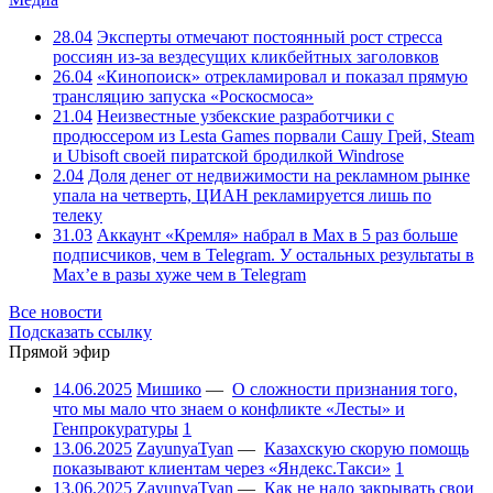
28.04
Эксперты отмечают постоянный рост стресса
россиян из-за вездесущих кликбейтных заголовков
26.04
«Кинопоиск» отрекламировал и показал прямую
трансляцию запуска «Роскосмоса»
21.04
Неизвестные узбекские разработчики с
продюссером из Lesta Games порвали Сашу Грей, Steam
и Ubisoft своей пиратской бродилкой Windrose
2.04
Доля денег от недвижимости на рекламном рынке
упала на четверть, ЦИАН рекламируется лишь по
телеку
31.03
Аккаунт «Кремля» набрал в Max в 5 раз больше
подписчиков, чем в Telegram. У остальных результаты в
Max’е в разы хуже чем в Telegram
Все новости
Подсказать ссылку
Прямой эфир
14.06.2025
Мишико
—
О сложности признания того,
что мы мало что знаем о конфликте «Лесты» и
Генпрокуратуры
1
13.06.2025
ZayunyaTyan
—
Казахскую скорую помощь
показывают клиентам через «Яндекс.Такси»
1
13.06.2025
ZayunyaTyan
—
Как не надо закрывать свои