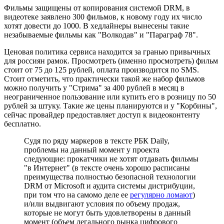
Фильмы защищены от копирования системой DRM, в
видеотеке заявлено 300 фильмов, к новому году их число
хотят довести до 1000. В хедлайнеры вынесены такие
незабываемые фильмы как "Волкодав" и "Параграф 78".
Ценовая политика сервиса находится за гранью привычных
для россиян рамок. Просмотреть (именно просмотреть) фильм
стоит от 75 до 125 рублей, оплата производится по SMS.
Стоит отметить, что практически такой же набор фильмов
можно получить у "Стрима" за 400 рублей в месяц в
неограниченное пользование или купить его в розницу по 50
рублей за штуку. Такие же цены планируются и у "Корбины",
сейчас провайдер предоставляет доступ к видеоконтенту
бесплатно.
Судя по ряду маркеров в тексте РБК Daily,
проблемы на данный момент у проекта
следующие: прокатчики не хотят отдавать фильмы
"в Интернет" (в тексте очень хорошо расписаны
преимущества полностью безопасной технологии
DRM от Microsoft и аудита системы дистрибуции,
при том что на самомо деле ее
регулярно ломают
)
и/или выдвигают условия по объему продаж,
которые не могут быть удовлетворены в данный
момент (объем легального рынка цифрового