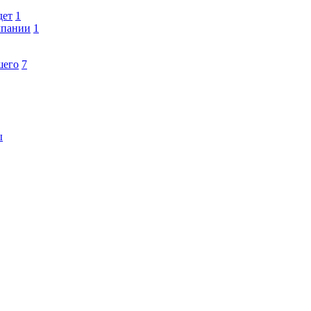
дет
1
мпании
1
шего
7
ы