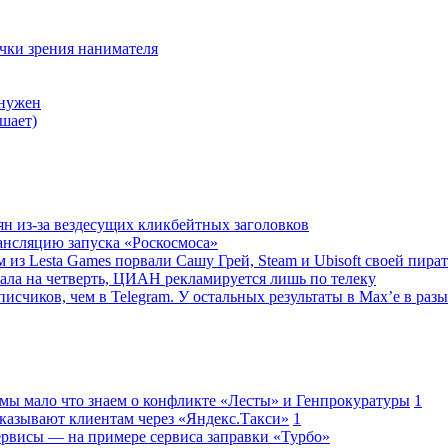
очки зрения нанимателя
 нужен
шает)
ян из-за вездесущих кликбейтных заголовков
ансляцию запуска «Роскосмоса»
 из Lesta Games порвали Сашу Грей, Steam и Ubisoft своей пира
ала на четверть, ЦИАН рекламируется лишь по телеку
исчиков, чем в Telegram. У остальных результаты в Max’е в разы
 мы мало что знаем о конфликте «Лесты» и Генпрокуратуры
1
казывают клиентам через «Яндекс.Такси»
1
сервисы — на примере сервиса заправки «Турбо»