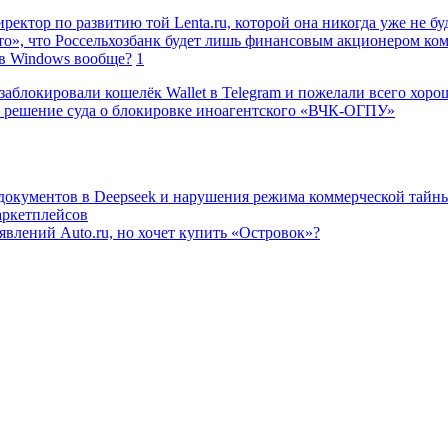
ректор по развитию той Lenta.ru, которой она никогда уже не бу
о», что Россельхозбанк будет лишь финансовым акционером ко
в Windows вообще?
1
заблокировали кошелёк Wallet в Telegram и пожелали всего хоро
 решение суда о блокировке иноагентского «ВЧК-ОГПУ»
 документов в Deepseek и нарушения режима коммерческой тайн
аркетплейсов
влений Auto.ru, но хочет купить «Островок»?