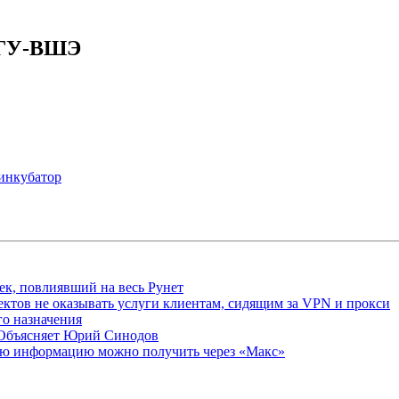
а ГУ-ВШЭ
инкубатор
ек, повлиявший на весь Рунет
ктов не оказывать услуги клиентам, сидящим за VPN и прокси
о назначения
 Объясняет Юрий Синодов
ую информацию можно получить через «Макс»