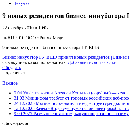
Текучка
9 новых резидентов бизнес-инкубатор
22 октября 2010 в 19:02
ru-RU
2010
ООО «Роем»
Медиа
9 новых резидентов бизнес-инкубатора ГУ-ВШЭ
Бизнес-инкубатор ГУ-ВШЭ принял новых резидентов | Бизнес-
Ссылку подсказал пользователь.
Добавляйте свои ссылки
.
Обсудить
Поделиться
Важное
9.04
Ушёл из жизни Алексей Копылов (copylove) — челов
31.03
Минцифры требует от топовых российских веб-прое
24.12.2025
Мы все пользователи инфраструктуры двойног
12.12.2025
Зачем «Яндексу» нужен свой электромобиль?
9.09.2025
Размышления о том, какую оперативно значим
Обсуждаемое