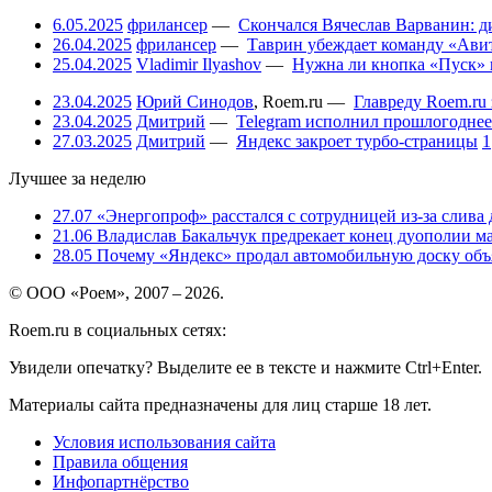
6.05.2025
фрилансер
—
Скончался Вячеслав Варванин: ди
26.04.2025
фрилансер
—
Таврин убеждает команду «Авит
25.04.2025
Vladimir Ilyashov
—
Нужна ли кнопка «Пуск» 
23.04.2025
Юрий Синодов
,
Roem.ru
—
Главреду Roem.ru 
23.04.2025
Дмитрий
—
Telegram исполнил прошлогоднее
27.03.2025
Дмитрий
—
Яндекс закроет турбо-страницы
1
Лучшее за неделю
27.07
«Энергопроф» расстался с сотрудницей из-за слива
21.06
Владислав Бакальчук предрекает конец дуополии м
28.05
Почему «Яндекс» продал автомобильную доску объя
© ООО «Роем», 2007 – 2026.
Roem.ru в социальных сетях:
Увидели опечатку? Выделите ее в тексте и нажмите Ctrl+Enter.
Материалы сайта предназначены для лиц старше 18 лет.
Условия использования сайта
Правила общения
Инфопартнёрство