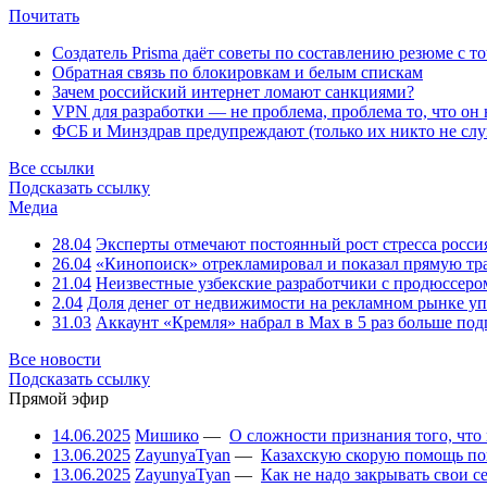
Почитать
Создатель Prisma даёт советы по составлению резюме с т
Обратная связь по блокировкам и белым спискам
Зачем российский интернет ломают санкциями?
VPN для разработки — не проблема, проблема то, что он
ФСБ и Минздрав предупреждают (только их никто не слу
Все ссылки
Подсказать ссылку
Медиа
28.04
Эксперты отмечают постоянный рост стресса росси
26.04
«Кинопоиск» отрекламировал и показал прямую тр
21.04
Неизвестные узбекские разработчики с продюссером
2.04
Доля денег от недвижимости на рекламном рынке уп
31.03
Аккаунт «Кремля» набрал в Max в 5 раз больше подп
Все новости
Подсказать ссылку
Прямой эфир
14.06.2025
Мишико
—
О сложности признания того, что
13.06.2025
ZayunyaTyan
—
Казахскую скорую помощь по
13.06.2025
ZayunyaTyan
—
Как не надо закрывать свои 