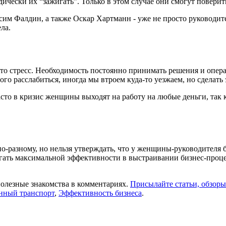
ически их “зажигать”. Только в этом случае они смогут поверить
м Фалдин, а также Оскар Хартманн - уже не просто руководите
ла.
о стресс. Необходимость постоянно принимать решения и операт
го расслабиться, иногда мы втроем куда-то уезжаем, но сделать э
асто в кризис женщины выходят на работу на любые деньги, так
-разному, но нельзя утверждать, что у женщины-руководителя 
игать максимальной эффективности в выстраивании бизнес-проц
полезные знакомства в комментариях.
Присылайте статьи, обзоры
нный транспорт
,
Эффективность бизнеса
.