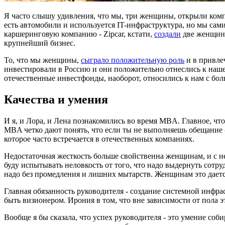
Я часто слышу удивления, что мы, три женщины, открыли комп
есть автомобили и используется IT-инфраструктура, но мы са
каршеринговую компанию - Zipcar, кстати,
создали
две женщины
крупнейший бизнес.
То, что мы женщины,
сыграло положительную роль
и в привле
инвестировали в Россию и они положительно отнеслись к нашем
отечественные инвестфонды, наоборот, относились к нам с бол
Качества и умения
И я, и Лора, и Лена познакомились во время MBA. Главное, чт
MBA четко дают понять, что если ты не выполняешь обещание - т
которое часто встречается в отечественных компаниях.
Недостаточная жесткость больше свойственна женщинам, и с ней
буду испытывать неловкость от того, что надо выдернуть сотру
надо без промедления и лишних мытарств. Женщинам это дает
Главная обязанность руководителя - создание системной инфра
быть визионером. Ирония в том, что вне зависимости от пола э
Вообще я бы сказала, что успех руководителя - это умение со