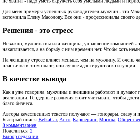
не хватит - надо уметь окружать себя умелыми людьми и период
Для меня примеры успешных руководителей-мужчин - это Макси
вспомнила Елену Масолову. Все они - профессионалы своего де
Решения - это стресс
Неважно, мужчина вы или женщина, управление компанией - эт
накапливается, а на борьбу с ним времени нет. Чтобы хоть немно
На женщину стресс влияет меньше, чем на мужчину. И очень ч
пластична в этом плане, они лучше адаптируются к ситуации.
В качестве вывода
Как я уже говорила, мужчины и женщины работают и думают по
реализации. Гендерные различия стоит учитывать, чтобы дост
благо бизнеса.
Авторы качественных текстов получают — гонорары, славу и 
Быстрый поиск:
BelkaCar
,
Авто
,
Каршеринг
,
Москва
,
Обществе
8
комментариев
Поделиться
2
Выбор редакции