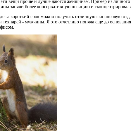
се эти вещи проще и лучше даются женщинам. Пример из личног
жчины заняли более консервативную позицию и сконцентрировали
де за короткий срок можно получить отличную финансовую отдач
и технарей - мужчины. Я это отчетливо поняла еще до основания
офисом.