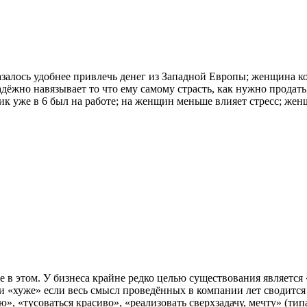
залось удобнее привлечь денег из Западной Европы; женщина ко
ёжно навязывает то что ему самому страсть, как нужно продат
к уже в 6 был на работе; на женщин меньше влияет стресс; жен
е в этом. У бизнеса крайне редко целью существования являетс
и «хуже» если весь смысл проведённых в компании лет сводится н
ю», «тусоваться красиво», «реализовать сверхзадачу, мечту» (т