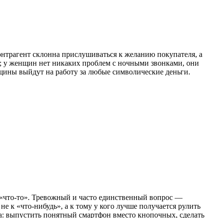
нтрагент склонна прислушиваться к желанию покупателя, а
ь; у женщин нет никаких проблем с ночными звонками, они
щины выйдут на работу за любые символические деньги.
я «что-то». Тревожный и часто единственный вопрос —
е к «что-нибудь», а к тому у кого лучше получается рулить
ипа: выпустить понятный смартфон вместо кнопочных, сделать