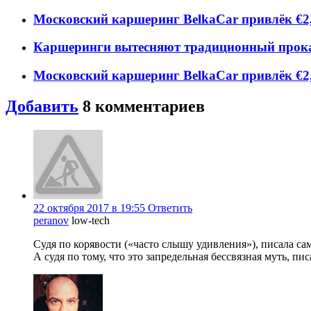
Московский каршеринг BelkaCar привлёк €2,
Каршеринги вытесняют традиционный прока
Московский каршеринг BelkaCar привлёк €2,
Добавить
8
комментариев
22 октября 2017 в 19:55
Ответить
peranov
low-tech
Судя по корявости («часто слышу удивления»), писала сам
А судя по тому, что это запредельная бессвязная муть, пи