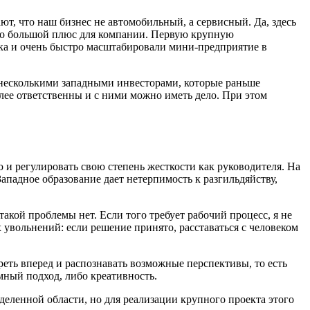
, что наш бизнес не автомобильный, а сервисный. Да, здесь
 это большой плюс для компании. Первую крупную
ка и очень быстро масштабировали мини-предприятие в
 несколькими западными инвесторами, которые раньше
лее ответственны и с ними можно иметь дело. При этом
 и регулировать свою степень жесткости как руководителя. На
Западное образование дает нетерпимость к разгильдяйству,
акой проблемы нет. Если того требует рабочий процесс, я не
х увольнений: если решение принято, расставаться с человеком
реть вперед и распознавать возможные перспективы, то есть
емный подход, либо креативность.
деленной области, но для реализации крупного проекта этого