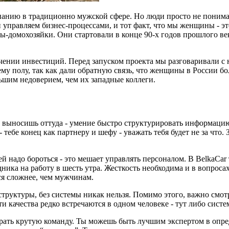
анию в традиционно мужской сфере. Но люди просто не понимают
ми управляем бизнес-процессами, и тот факт, что мы женщины -
-домохозяйки. Они стартовали в конце 90-х годов прошлого ве
чении инвестиций. Перед запуском проекта мы разговаривали с
у полу, так как дали обратную связь, что женщины в России бо
ьшим недоверием, чем их западные коллеги.
о выносишь оттуда - умение быстро структурировать информацию
ебе конец как партнеру и шефу - уважать тебя будет не за что. 
 надо бороться - это мешает управлять персоналом. В BelkaCar т
дника на работу в шесть утра. Жесткость необходима и в вопроса
ся сложнее, чем мужчинам.
структуры, без системы никак нельзя. Помимо этого, важно смот
ти качества редко встречаются в одном человеке - тут либо сист
бирать крутую команду. Ты можешь быть лучшим экспертом в опре