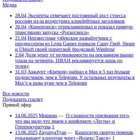
Медиа
28.04
Эксперты отмечают постоянный рост стресса
россиян из-за вездесущих кликбейтных заголовков
26.04
«Кинопоиск» отрекламировал и показал прямую
трансляцию запуска «Роскосмоса»
21.04
Неизвестные узбекские разработчики с
продюссером из Lesta Games порвали Сашу Грей, Steam
и Ubisoft своей пиратской бродилкой Windrose
2.04
Доля денег от недвижимости на рекламном рынке
упала на четверть, ЦИАН рекламируется лишь по
телеку
31.03
Аккаунт «Кремля» набрал в Max в 5 раз больше
подписчиков, чем в Telegram. У остальных результаты в
Max’е в разы хуже чем в Telegram
Все новости
Подсказать ссылку
Прямой эфир
14.06.2025
Мишико
—
О сложности признания того,
что мы мало что знаем о конфликте «Лесты» и
Генпрокуратуры
1
13.06.2025
ZayunyaTyan
—
Казахскую скорую помощь
показывают клиентам через «Яндекс.Такси»
1