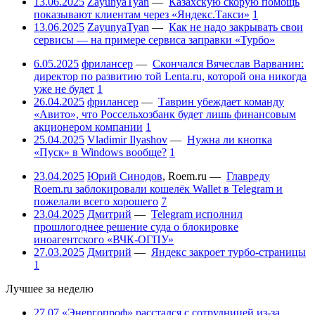
13.06.2025
ZayunyaTyan
—
Казахскую скорую помощь
показывают клиентам через «Яндекс.Такси»
1
13.06.2025
ZayunyaTyan
—
Как не надо закрывать свои
сервисы — на примере сервиса заправки «Турбо»
6.05.2025
фрилансер
—
Скончался Вячеслав Варванин:
директор по развитию той Lenta.ru, которой она никогда
уже не будет
1
26.04.2025
фрилансер
—
Таврин убеждает команду
«Авито», что Россельхозбанк будет лишь финансовым
акционером компании
1
25.04.2025
Vladimir Ilyashov
—
Нужна ли кнопка
«Пуск» в Windows вообще?
1
23.04.2025
Юрий Синодов
,
Roem.ru
—
Главреду
Roem.ru заблокировали кошелёк Wallet в Telegram и
пожелали всего хорошего
7
23.04.2025
Дмитрий
—
Telegram исполнил
прошлогоднее решение суда о блокировке
иноагентского «ВЧК-ОГПУ»
27.03.2025
Дмитрий
—
Яндекс закроет турбо-страницы
1
Лучшее за неделю
27.07
«Энергопроф» расстался с сотрудницей из-за