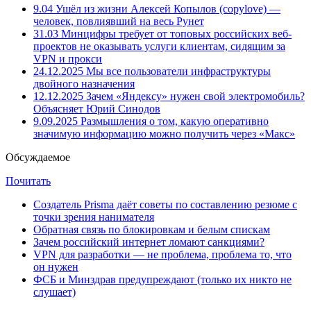
9.04
Ушёл из жизни Алексей Копылов (copylove) —
человек, повлиявший на весь Рунет
31.03
Минцифры требует от топовых российских веб-
проектов не оказывать услуги клиентам, сидящим за
VPN и прокси
24.12.2025
Мы все пользователи инфраструктуры
двойного назначения
12.12.2025
Зачем «Яндексу» нужен свой электромобиль?
Объясняет Юрий Синодов
9.09.2025
Размышления о том, какую оперативно
значимую информацию можно получить через «Макс»
Обсуждаемое
Почитать
Создатель Prisma даёт советы по составлению резюме с
точки зрения нанимателя
Обратная связь по блокировкам и белым спискам
Зачем российский интернет ломают санкциями?
VPN для разработки — не проблема, проблема то, что
он нужен
ФСБ и Минздрав предупреждают (только их никто не
слушает)