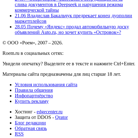
слива документов в Deepseek и нарушения режима
коммерческой тайны
21.06
Владислав Бакальчук предрекает конец дуополии
маркетплейсов
28.05
Почему «Яндекс» продал автомобильную доску
объявлений Auto.ru, но хочет купить «Островок»?
© ООО «Роем», 2007 – 2026.
Roem.ru в социальных сетях:
Увидели опечатку? Выделите ее в тексте и нажмите Ctrl+Enter.
Материалы сайта предназначены для лиц старше 18 лет.
Условия использования сайта
Правила общения
Инфопартнёрство
Купить рекламу
Хостинг -
edgecenter.ru
Защита от DDOS -
Qrator
Блог редакции
Обратная связь
RSS