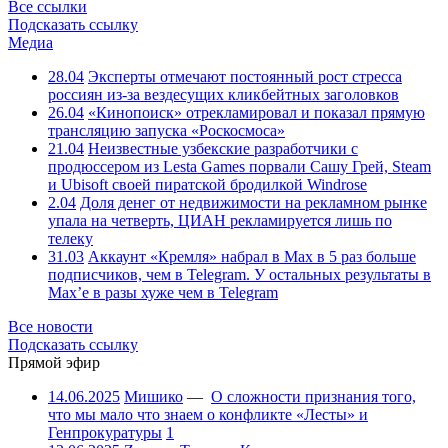
Все ссылки
Подсказать ссылку
Медиа
28.04
Эксперты отмечают постоянный рост стресса
россиян из-за вездесущих кликбейтных заголовков
26.04
«Кинопоиск» отрекламировал и показал прямую
трансляцию запуска «Роскосмоса»
21.04
Неизвестные узбекские разработчики с
продюссером из Lesta Games порвали Сашу Грей, Steam
и Ubisoft своей пиратской бродилкой Windrose
2.04
Доля денег от недвижимости на рекламном рынке
упала на четверть, ЦИАН рекламируется лишь по
телеку
31.03
Аккаунт «Кремля» набрал в Max в 5 раз больше
подписчиков, чем в Telegram. У остальных результаты в
Max’е в разы хуже чем в Telegram
Все новости
Подсказать ссылку
Прямой эфир
14.06.2025
Мишико
—
О сложности признания того,
что мы мало что знаем о конфликте «Лесты» и
Генпрокуратуры
1