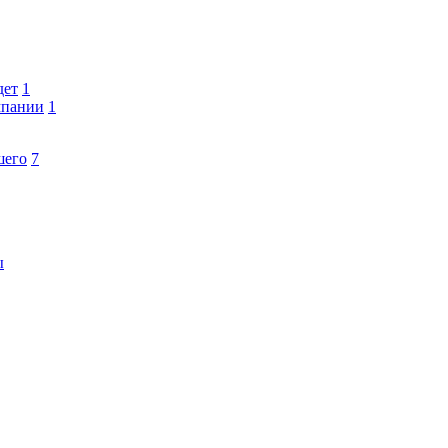
дет
1
мпании
1
шего
7
ы