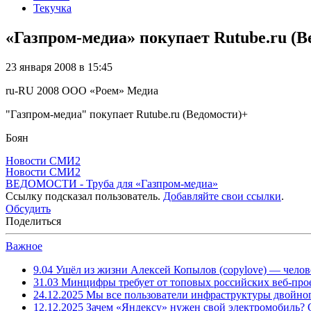
Текучка
«Газпром-медиа» покупает Rutube.ru (В
23 января 2008 в 15:45
ru-RU
2008
ООО «Роем»
Медиа
"Газпром-медиа" покупает Rutube.ru (Ведомости)+
Боян
Новости СМИ2
Новости СМИ2
ВЕДОМОСТИ - Труба для «Газпром-медиа»
Ссылку подсказал пользователь.
Добавляйте свои ссылки
.
Обсудить
Поделиться
Важное
9.04
Ушёл из жизни Алексей Копылов (copylove) — челов
31.03
Минцифры требует от топовых российских веб-прое
24.12.2025
Мы все пользователи инфраструктуры двойног
12.12.2025
Зачем «Яндексу» нужен свой электромобиль?