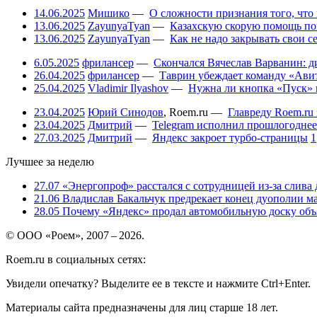
14.06.2025
Мишико
—
О сложности признания того, что
13.06.2025
ZayunyaTyan
—
Казахскую скорую помощь по
13.06.2025
ZayunyaTyan
—
Как не надо закрывать свои 
6.05.2025
фрилансер
—
Скончался Вячеслав Варванин: ди
26.04.2025
фрилансер
—
Таврин убеждает команду «Авит
25.04.2025
Vladimir Ilyashov
—
Нужна ли кнопка «Пуск» 
23.04.2025
Юрий Синодов
,
Roem.ru
—
Главреду Roem.ru 
23.04.2025
Дмитрий
—
Telegram исполнил прошлогоднее
27.03.2025
Дмитрий
—
Яндекс закроет турбо-страницы
1
Лучшее за неделю
27.07
«Энергопроф» расстался с сотрудницей из-за слива
21.06
Владислав Бакальчук предрекает конец дуополии м
28.05
Почему «Яндекс» продал автомобильную доску объя
© ООО «Роем», 2007 – 2026.
Roem.ru в социальных сетях:
Увидели опечатку? Выделите ее в тексте и нажмите Ctrl+Enter.
Материалы сайта предназначены для лиц старше 18 лет.