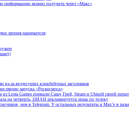
ую информацию можно получить через «Макс»
очки зрения нанимателя
 нужен
шает)
ян из-за вездесущих кликбейтных заголовков
ансляцию запуска «Роскосмоса»
 из Lesta Games порвали Сашу Грей, Steam и Ubisoft своей пира
ала на четверть, ЦИАН рекламируется лишь по телеку
исчиков, чем в Telegram. У остальных результаты в Max’е в разы