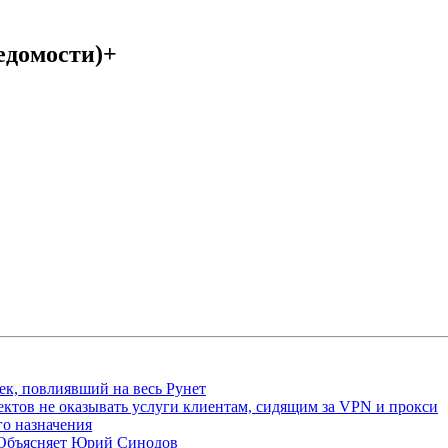
едомости)+
ек, повлиявший на весь Рунет
ктов не оказывать услуги клиентам, сидящим за VPN и прокси
о назначения
 Объясняет Юрий Синодов