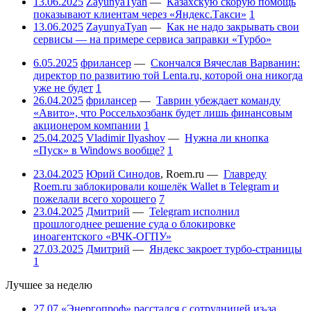
13.06.2025
ZayunyaTyan
—
Казахскую скорую помощь
показывают клиентам через «Яндекс.Такси»
1
13.06.2025
ZayunyaTyan
—
Как не надо закрывать свои
сервисы — на примере сервиса заправки «Турбо»
6.05.2025
фрилансер
—
Скончался Вячеслав Варванин:
директор по развитию той Lenta.ru, которой она никогда
уже не будет
1
26.04.2025
фрилансер
—
Таврин убеждает команду
«Авито», что Россельхозбанк будет лишь финансовым
акционером компании
1
25.04.2025
Vladimir Ilyashov
—
Нужна ли кнопка
«Пуск» в Windows вообще?
1
23.04.2025
Юрий Синодов
,
Roem.ru
—
Главреду
Roem.ru заблокировали кошелёк Wallet в Telegram и
пожелали всего хорошего
7
23.04.2025
Дмитрий
—
Telegram исполнил
прошлогоднее решение суда о блокировке
иноагентского «ВЧК-ОГПУ»
27.03.2025
Дмитрий
—
Яндекс закроет турбо-страницы
1
Лучшее за неделю
27.07
«Энергопроф» расстался с сотрудницей из-за