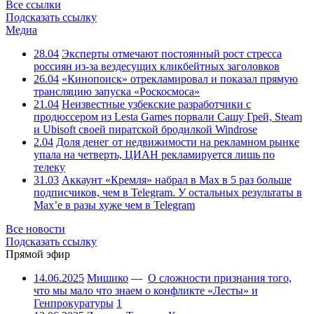
Все ссылки
Подсказать ссылку
Медиа
28.04
Эксперты отмечают постоянный рост стресса
россиян из-за вездесущих кликбейтных заголовков
26.04
«Кинопоиск» отрекламировал и показал прямую
трансляцию запуска «Роскосмоса»
21.04
Неизвестные узбекские разработчики с
продюссером из Lesta Games порвали Сашу Грей, Steam
и Ubisoft своей пиратской бродилкой Windrose
2.04
Доля денег от недвижимости на рекламном рынке
упала на четверть, ЦИАН рекламируется лишь по
телеку
31.03
Аккаунт «Кремля» набрал в Max в 5 раз больше
подписчиков, чем в Telegram. У остальных результаты в
Max’е в разы хуже чем в Telegram
Все новости
Подсказать ссылку
Прямой эфир
14.06.2025
Мишико
—
О сложности признания того,
что мы мало что знаем о конфликте «Лесты» и
Генпрокуратуры
1