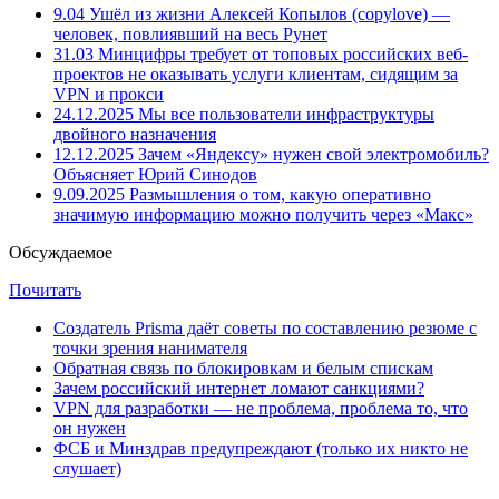
9.04
Ушёл из жизни Алексей Копылов (copylove) —
человек, повлиявший на весь Рунет
31.03
Минцифры требует от топовых российских веб-
проектов не оказывать услуги клиентам, сидящим за
VPN и прокси
24.12.2025
Мы все пользователи инфраструктуры
двойного назначения
12.12.2025
Зачем «Яндексу» нужен свой электромобиль?
Объясняет Юрий Синодов
9.09.2025
Размышления о том, какую оперативно
значимую информацию можно получить через «Макс»
Обсуждаемое
Почитать
Создатель Prisma даёт советы по составлению резюме с
точки зрения нанимателя
Обратная связь по блокировкам и белым спискам
Зачем российский интернет ломают санкциями?
VPN для разработки — не проблема, проблема то, что
он нужен
ФСБ и Минздрав предупреждают (только их никто не
слушает)