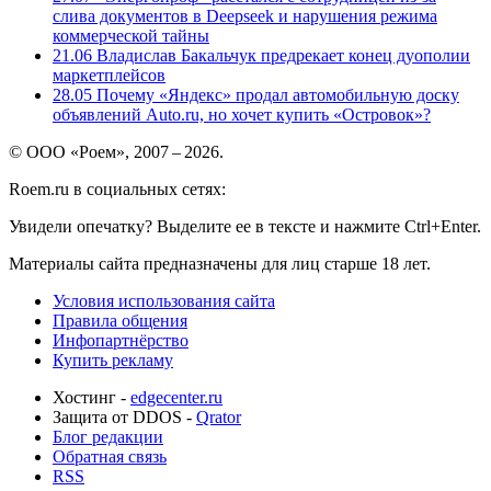
слива документов в Deepseek и нарушения режима
коммерческой тайны
21.06
Владислав Бакальчук предрекает конец дуополии
маркетплейсов
28.05
Почему «Яндекс» продал автомобильную доску
объявлений Auto.ru, но хочет купить «Островок»?
© ООО «Роем», 2007 – 2026.
Roem.ru в социальных сетях:
Увидели опечатку? Выделите ее в тексте и нажмите Ctrl+Enter.
Материалы сайта предназначены для лиц старше 18 лет.
Условия использования сайта
Правила общения
Инфопартнёрство
Купить рекламу
Хостинг -
edgecenter.ru
Защита от DDOS -
Qrator
Блог редакции
Обратная связь
RSS