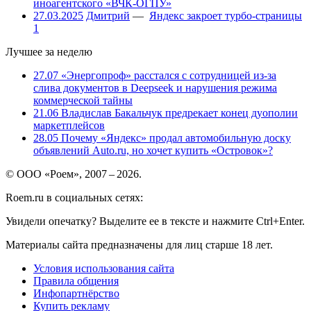
иноагентского «ВЧК-ОГПУ»
27.03.2025
Дмитрий
—
Яндекс закроет турбо-страницы
1
Лучшее за неделю
27.07
«Энергопроф» расстался с сотрудницей из-за
слива документов в Deepseek и нарушения режима
коммерческой тайны
21.06
Владислав Бакальчук предрекает конец дуополии
маркетплейсов
28.05
Почему «Яндекс» продал автомобильную доску
объявлений Auto.ru, но хочет купить «Островок»?
© ООО «Роем», 2007 – 2026.
Roem.ru в социальных сетях:
Увидели опечатку? Выделите ее в тексте и нажмите Ctrl+Enter.
Материалы сайта предназначены для лиц старше 18 лет.
Условия использования сайта
Правила общения
Инфопартнёрство
Купить рекламу