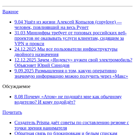
Важное
9.04
Ушёл из жизни Алексей Копылов (copylove) —
человек, повлиявший на весь Рунет
31.03
Минцифры требует от топовых российских веб-
проектов не оказывать услуги клиентам, сидящим за
VPN и прокси
24.12.2025
Мы все пользователи инфраструктуры
двойного назначения
12.12.2025
Зачем «Яндексу» нужен свой электромобиль?
Объясняет Юрий Синодов
9.09.2025
Размышления о том, какую оперативно
значимую информацию можно получить через «Макс»
Обсуждаемое
8.08
Почему «Атом» не подошёл мне как обычному
водителю? И кому подойдёт?
Почитать
Создатель Prisma даёт советы по составлению резюме с
точки зрения нанимателя
Обратная связь по блокировкам и белым спискам