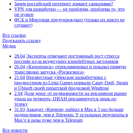
Зачем российский интернет ломают санкциями?
VPN для разработки — не проблема, проблема то, что
он нужен
ФСБ и Минздрав предупреждают (только их никто не
слушает)
Все ссылки
Подсказать ссылку
Медиа
28.04
Эксперты отмечают постоянный рост стресса
россиян из-за вездесущих кликбейтных заголовков
26.04
«Кинопоиск» отрекламировал и показал прямую
трансляцию запуска «Роскосмоса»
21.04
Неизвестные узбекские разработчики с
продюссером из Lesta Games порвали Сашу Грей, Steam
и Ubisoft своей пиратской бродилкой Windrose
2.04
Доля денег от недвижимости на рекламном рынке
упала на четверть, ЦИАН рекламируется лишь по
телеку
31.03
Аккаунт «Кремля» набрал в Max в 5 раз больше
подписчиков, чем в Telegram. У остальных результаты в
Max’е в разы хуже чем в Telegram
Все новости