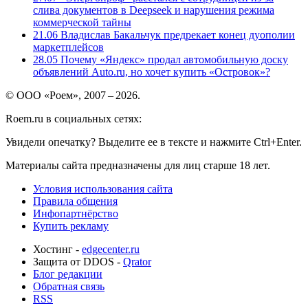
слива документов в Deepseek и нарушения режима
коммерческой тайны
21.06
Владислав Бакальчук предрекает конец дуополии
маркетплейсов
28.05
Почему «Яндекс» продал автомобильную доску
объявлений Auto.ru, но хочет купить «Островок»?
© ООО «Роем», 2007 – 2026.
Roem.ru в социальных сетях:
Увидели опечатку? Выделите ее в тексте и нажмите Ctrl+Enter.
Материалы сайта предназначены для лиц старше 18 лет.
Условия использования сайта
Правила общения
Инфопартнёрство
Купить рекламу
Хостинг -
edgecenter.ru
Защита от DDOS -
Qrator
Блог редакции
Обратная связь
RSS