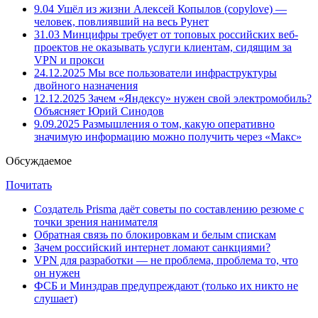
9.04
Ушёл из жизни Алексей Копылов (copylove) —
человек, повлиявший на весь Рунет
31.03
Минцифры требует от топовых российских веб-
проектов не оказывать услуги клиентам, сидящим за
VPN и прокси
24.12.2025
Мы все пользователи инфраструктуры
двойного назначения
12.12.2025
Зачем «Яндексу» нужен свой электромобиль?
Объясняет Юрий Синодов
9.09.2025
Размышления о том, какую оперативно
значимую информацию можно получить через «Макс»
Обсуждаемое
Почитать
Создатель Prisma даёт советы по составлению резюме с
точки зрения нанимателя
Обратная связь по блокировкам и белым спискам
Зачем российский интернет ломают санкциями?
VPN для разработки — не проблема, проблема то, что
он нужен
ФСБ и Минздрав предупреждают (только их никто не
слушает)