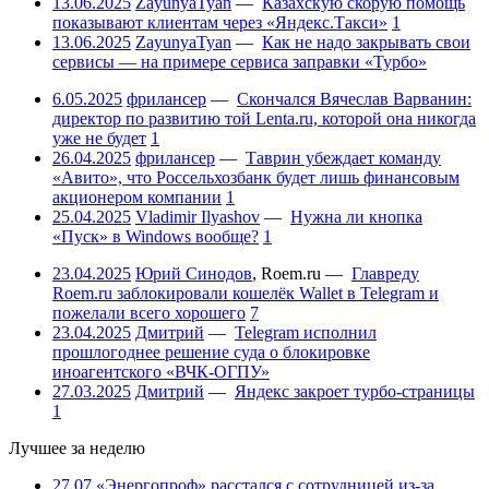
13.06.2025
ZayunyaTyan
—
Казахскую скорую помощь
показывают клиентам через «Яндекс.Такси»
1
13.06.2025
ZayunyaTyan
—
Как не надо закрывать свои
сервисы — на примере сервиса заправки «Турбо»
6.05.2025
фрилансер
—
Скончался Вячеслав Варванин:
директор по развитию той Lenta.ru, которой она никогда
уже не будет
1
26.04.2025
фрилансер
—
Таврин убеждает команду
«Авито», что Россельхозбанк будет лишь финансовым
акционером компании
1
25.04.2025
Vladimir Ilyashov
—
Нужна ли кнопка
«Пуск» в Windows вообще?
1
23.04.2025
Юрий Синодов
,
Roem.ru
—
Главреду
Roem.ru заблокировали кошелёк Wallet в Telegram и
пожелали всего хорошего
7
23.04.2025
Дмитрий
—
Telegram исполнил
прошлогоднее решение суда о блокировке
иноагентского «ВЧК-ОГПУ»
27.03.2025
Дмитрий
—
Яндекс закроет турбо-страницы
1
Лучшее за неделю
27.07
«Энергопроф» расстался с сотрудницей из-за