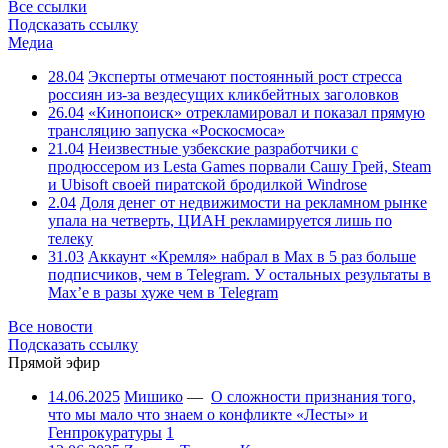
Все ссылки
Подсказать ссылку
Медиа
28.04
Эксперты отмечают постоянный рост стресса
россиян из-за вездесущих кликбейтных заголовков
26.04
«Кинопоиск» отрекламировал и показал прямую
трансляцию запуска «Роскосмоса»
21.04
Неизвестные узбекские разработчики с
продюссером из Lesta Games порвали Сашу Грей, Steam
и Ubisoft своей пиратской бродилкой Windrose
2.04
Доля денег от недвижимости на рекламном рынке
упала на четверть, ЦИАН рекламируется лишь по
телеку
31.03
Аккаунт «Кремля» набрал в Max в 5 раз больше
подписчиков, чем в Telegram. У остальных результаты в
Max’е в разы хуже чем в Telegram
Все новости
Подсказать ссылку
Прямой эфир
14.06.2025
Мишико
—
О сложности признания того,
что мы мало что знаем о конфликте «Лесты» и
Генпрокуратуры
1