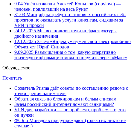
9.04
Ушёл из жизни Алексей Копылов (copylove) —
человек, повлиявший на весь Рунет
31.03
Минцифры требует от топовых российских веб-
проектов не оказывать услуги клиентам, сидящим за
VPN и прокси
24.12.2025
Мы все пользователи инфраструктуры
двойного назначения
12.12.2025
Зачем «Яндексу» нужен свой электромобиль?
Объясняет Юрий Синодов
9.09.2025
Размышления о том, какую оперативно
значимую информацию можно получить через «Макс»
Обсуждаемое
Почитать
Создатель Prisma даёт советы по составлению резюме с
точки зрения нанимателя
Обратная связь по блокировкам и белым спискам
Зачем российский интернет ломают санкциями?
VPN для разработки — не проблема, проблема то, что
он нужен
ФСБ и Минздрав предупреждают (только их никто не
слушает)