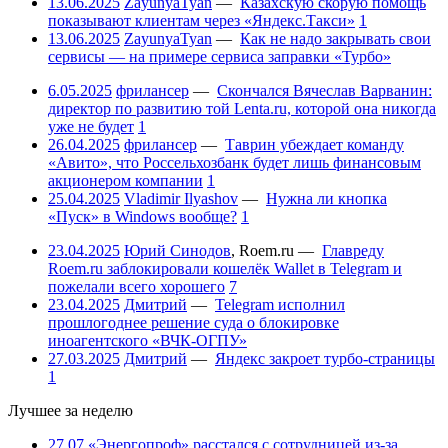
13.06.2025
ZayunyaTyan
—
Казахскую скорую помощь
показывают клиентам через «Яндекс.Такси»
1
13.06.2025
ZayunyaTyan
—
Как не надо закрывать свои
сервисы — на примере сервиса заправки «Турбо»
6.05.2025
фрилансер
—
Скончался Вячеслав Варванин:
директор по развитию той Lenta.ru, которой она никогда
уже не будет
1
26.04.2025
фрилансер
—
Таврин убеждает команду
«Авито», что Россельхозбанк будет лишь финансовым
акционером компании
1
25.04.2025
Vladimir Ilyashov
—
Нужна ли кнопка
«Пуск» в Windows вообще?
1
23.04.2025
Юрий Синодов
,
Roem.ru
—
Главреду
Roem.ru заблокировали кошелёк Wallet в Telegram и
пожелали всего хорошего
7
23.04.2025
Дмитрий
—
Telegram исполнил
прошлогоднее решение суда о блокировке
иноагентского «ВЧК-ОГПУ»
27.03.2025
Дмитрий
—
Яндекс закроет турбо-страницы
1
Лучшее за неделю
27.07
«Энергопроф» расстался с сотрудницей из-за