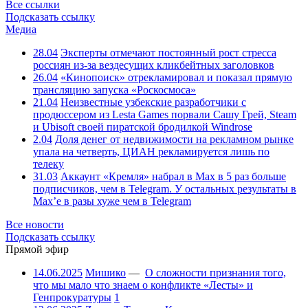
Все ссылки
Подсказать ссылку
Медиа
28.04
Эксперты отмечают постоянный рост стресса
россиян из-за вездесущих кликбейтных заголовков
26.04
«Кинопоиск» отрекламировал и показал прямую
трансляцию запуска «Роскосмоса»
21.04
Неизвестные узбекские разработчики с
продюссером из Lesta Games порвали Сашу Грей, Steam
и Ubisoft своей пиратской бродилкой Windrose
2.04
Доля денег от недвижимости на рекламном рынке
упала на четверть, ЦИАН рекламируется лишь по
телеку
31.03
Аккаунт «Кремля» набрал в Max в 5 раз больше
подписчиков, чем в Telegram. У остальных результаты в
Max’е в разы хуже чем в Telegram
Все новости
Подсказать ссылку
Прямой эфир
14.06.2025
Мишико
—
О сложности признания того,
что мы мало что знаем о конфликте «Лесты» и
Генпрокуратуры
1