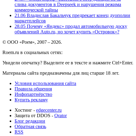
слива документов в Deepseek и нарушения режима
коммерческой тайны
21.06
Владислав Бакальчук предрекает конец дуополии
маркетплейсов
28.05
Почему «Яндекс» продал автомобильную доску
объявлений Auto.ru, но хочет купить «Островок»?
© ООО «Роем», 2007 – 2026.
Roem.ru в социальных сетях:
Увидели опечатку? Выделите ее в тексте и нажмите Ctrl+Enter.
Материалы сайта предназначены для лиц старше 18 лет.
Условия использования сайта
Правила общения
Инфопартнёрство
Купить рекламу
Хостинг -
edgecenter.ru
Защита от DDOS -
Qrator
Блог редакции
Обратная связь
RSS