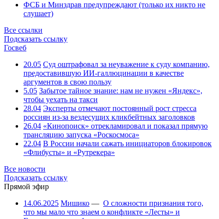
ФСБ и Минздрав предупреждают (только их никто не
слушает)
Все ссылки
Подсказать ссылку
Госвеб
20.05
Суд оштрафовал за неуважение к суду компанию,
предоставившую ИИ-галлюцинации в качестве
аргументов в свою пользу
5.05
Забытое тайное знание: нам не нужен «Яндекс»,
чтобы уехать на такси
28.04
Эксперты отмечают постоянный рост стресса
россиян из-за вездесущих кликбейтных заголовков
26.04
«Кинопоиск» отрекламировал и показал прямую
трансляцию запуска «Роскосмоса»
22.04
В России начали сажать инициаторов блокировок
«Флибусты» и «Рутрекера»
Все новости
Подсказать ссылку
Прямой эфир
14.06.2025
Мишико
—
О сложности признания того,
что мы мало что знаем о конфликте «Лесты» и