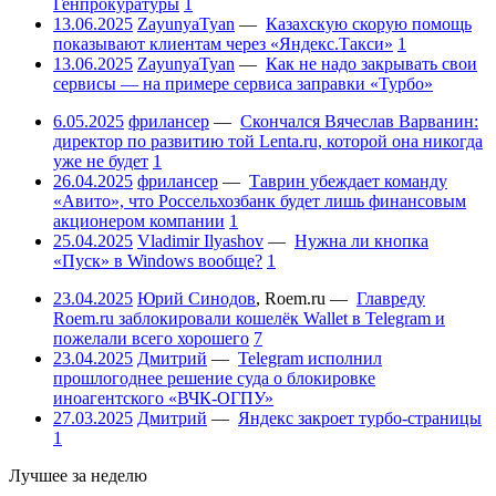
Генпрокуратуры
1
13.06.2025
ZayunyaTyan
—
Казахскую скорую помощь
показывают клиентам через «Яндекс.Такси»
1
13.06.2025
ZayunyaTyan
—
Как не надо закрывать свои
сервисы — на примере сервиса заправки «Турбо»
6.05.2025
фрилансер
—
Скончался Вячеслав Варванин:
директор по развитию той Lenta.ru, которой она никогда
уже не будет
1
26.04.2025
фрилансер
—
Таврин убеждает команду
«Авито», что Россельхозбанк будет лишь финансовым
акционером компании
1
25.04.2025
Vladimir Ilyashov
—
Нужна ли кнопка
«Пуск» в Windows вообще?
1
23.04.2025
Юрий Синодов
,
Roem.ru
—
Главреду
Roem.ru заблокировали кошелёк Wallet в Telegram и
пожелали всего хорошего
7
23.04.2025
Дмитрий
—
Telegram исполнил
прошлогоднее решение суда о блокировке
иноагентского «ВЧК-ОГПУ»
27.03.2025
Дмитрий
—
Яндекс закроет турбо-страницы
1
Лучшее за неделю