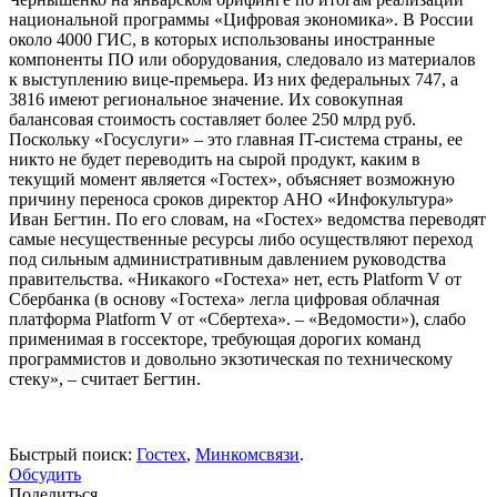
национальной программы «Цифровая экономика». В России
около 4000 ГИС, в которых использованы иностранные
компоненты ПО или оборудования, следовало из материалов
к выступлению вице-премьера. Из них федеральных 747, а
3816 имеют региональное значение. Их совокупная
балансовая стоимость составляет более 250 млрд руб.
Поскольку «Госуслуги» – это главная IT-система страны, ее
никто не будет переводить на сырой продукт, каким в
текущий момент является «Гостех», объясняет возможную
причину переноса сроков директор АНО «Инфокультура»
Иван Бегтин. По его словам, на «Гостех» ведомства переводят
самые несущественные ресурсы либо осуществляют переход
под сильным административным давлением руководства
правительства. «Никакого «Гостеха» нет, есть Platform V от
Сбербанка (в основу «Гостеха» легла цифровая облачная
платформа Platform V от «Сбертеха». – «Ведомости»), слабо
применимая в госсекторе, требующая дорогих команд
программистов и довольно экзотическая по техническому
стеку», – считает Бегтин.
Быстрый поиск:
Гостех
,
Минкомсвязи
.
Обсудить
Поделиться