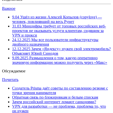
Важное
9.04
Ушёл из жизни Алексей Копылов (copylove) —
человек, повлиявший на весь Рунет
31.03
Минцифры требует от топовых российских веб-
проектов не оказывать услуги клиентам, сидящим за
VPN и прокси
24.12.2025
Мы все пользователи инфраструктуры
двойного назначения
12.12.2025
Зачем «Яндексу» нужен свой электромобиль?
Объясняет Юрий Синодов
9.09.2025
Размышления о том, какую оперативно
значимую информацию можно получить через «Макс»
Обсуждаемое
Почитать
Создатель Prisma даёт советы по составлению резюме с
точки зрения нанимателя
Обратная связь по блокировкам и белым спискам
Зачем российский интернет ломают санкциями?
VPN для разработки — не проблема, проблема то, что
он нужен