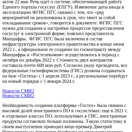
актов 22 мая. Речь идет о системе, обеспечивающей работу
Единого портала госуслуг (ЕПГУ). Изменение даты ввода в
эксплуатацию ФГИС ПГС связано с тем, что «ряд
мероприятий не реализованы в срок, что тянет за собой
откладывание сроков», говорится в документе. ФГИС ПГС
нужна для создания и настройки процессов предоставления
госуслуг в электронной форме, пояснил представитель
Минцифры. ФГИС ПГС была включена в состав
инфраструктуры электронного правительства в конце июня
2022 г., а официальное ее создание по госконтракту между
Минцифры и «Ростелекомом» осуществлялось в период с
октября по декабрь 2022 г. Стоимость двух контрактов
составила почти 600 млн руб. Согласно указу президента, все
федераль­ные госинформсистемы (ГИС) должны создаваться
на базе «Гостеха» с 1 апреля 2023 г., а региональные перейдут
на новый порядок с 1 января 2024 г.
Новости СМИ2
Новости СМИ2
Необходимость создания платформы «Гостех» была связана с
высокой долей иностранного ПО в госсистемах: еще в 2021 г.
в отдельных классах ПО, используемых в ГИС, иностранные
продукты составляли больше половины. Такую статистику в
своем выступлении приводил вице-премьер Дмитрий
Чернышенко на январском брифинге по итогам реализации