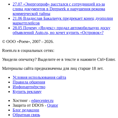
27.07
«Энергопроф» расстался с сотрудницей из-за
слива документов в Deepseek и нарушения режима
коммерческой тайны
21.06
Владислав Бакальчук предрекает конец дуополии
маркетплейсов
28.05
Почему «Яндекс» продал автомобильную доску
объявлений Auto.ru, но хочет купить «Островок»?
© ООО «Роем», 2007 – 2026.
Roem.ru в социальных сетях:
Увидели опечатку? Выделите ее в тексте и нажмите Ctrl+Enter.
Материалы сайта предназначены для лиц старше 18 лет.
Условия использования сайта
Правила общения
Инфопартнёрство
Купить рекламу
Хостинг -
edgecenter.ru
Защита от DDOS -
Qrator
Блог редакции
Обратная связь