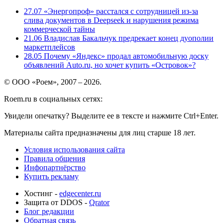
27.07
«Энергопроф» расстался с сотрудницей из-за
слива документов в Deepseek и нарушения режима
коммерческой тайны
21.06
Владислав Бакальчук предрекает конец дуополии
маркетплейсов
28.05
Почему «Яндекс» продал автомобильную доску
объявлений Auto.ru, но хочет купить «Островок»?
© ООО «Роем», 2007 – 2026.
Roem.ru в социальных сетях:
Увидели опечатку? Выделите ее в тексте и нажмите Ctrl+Enter.
Материалы сайта предназначены для лиц старше 18 лет.
Условия использования сайта
Правила общения
Инфопартнёрство
Купить рекламу
Хостинг -
edgecenter.ru
Защита от DDOS -
Qrator
Блог редакции
Обратная связь