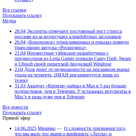
Все ссылки
Подсказать ссылку
Медиа
28.04
Эксперты отмечают постоянный рост стресса
россиян из-за вездесущих кликбейтных заголовков
26.04
«Кинопоиск» отрекламировал и показал прямую
трансляцию запуска «Роскосмоса»
21.04
Неизвестные узбекские разработчики с
продюссером из Lesta Games порвали Сашу Грей, Steam
и Ubisoft своей пиратской бродилкой Windrose
2.04
Доля денег от недвижимости на рекламном рынке
упала на четверть, ЦИАН рекламируется лишь по
телеку
31.03
Аккаунт «Кремля» набрал в Max в 5 раз больше
подписчиков, чем в Telegram. У остальных результаты в
Max’е в разы хуже чем в Telegram
Все новости
Подсказать ссылку
Прямой эфир
14.06.2025
Мишико
—
О сложности признания того,
что мы мало что знаем о конфликте «Лесты» и