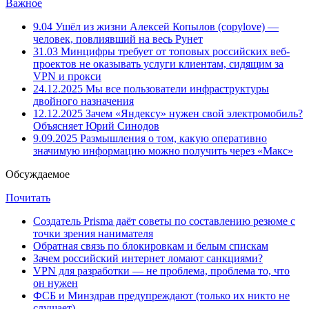
Важное
9.04
Ушёл из жизни Алексей Копылов (copylove) —
человек, повлиявший на весь Рунет
31.03
Минцифры требует от топовых российских веб-
проектов не оказывать услуги клиентам, сидящим за
VPN и прокси
24.12.2025
Мы все пользователи инфраструктуры
двойного назначения
12.12.2025
Зачем «Яндексу» нужен свой электромобиль?
Объясняет Юрий Синодов
9.09.2025
Размышления о том, какую оперативно
значимую информацию можно получить через «Макс»
Обсуждаемое
Почитать
Создатель Prisma даёт советы по составлению резюме с
точки зрения нанимателя
Обратная связь по блокировкам и белым спискам
Зачем российский интернет ломают санкциями?
VPN для разработки — не проблема, проблема то, что
он нужен
ФСБ и Минздрав предупреждают (только их никто не
слушает)