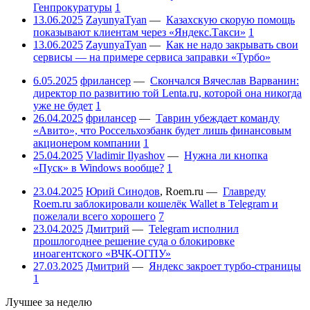
Генпрокуратуры
1
13.06.2025
ZayunyaTyan
—
Казахскую скорую помощь
показывают клиентам через «Яндекс.Такси»
1
13.06.2025
ZayunyaTyan
—
Как не надо закрывать свои
сервисы — на примере сервиса заправки «Турбо»
6.05.2025
фрилансер
—
Скончался Вячеслав Варванин:
директор по развитию той Lenta.ru, которой она никогда
уже не будет
1
26.04.2025
фрилансер
—
Таврин убеждает команду
«Авито», что Россельхозбанк будет лишь финансовым
акционером компании
1
25.04.2025
Vladimir Ilyashov
—
Нужна ли кнопка
«Пуск» в Windows вообще?
1
23.04.2025
Юрий Синодов
,
Roem.ru
—
Главреду
Roem.ru заблокировали кошелёк Wallet в Telegram и
пожелали всего хорошего
7
23.04.2025
Дмитрий
—
Telegram исполнил
прошлогоднее решение суда о блокировке
иноагентского «ВЧК-ОГПУ»
27.03.2025
Дмитрий
—
Яндекс закроет турбо-страницы
1
Лучшее за неделю