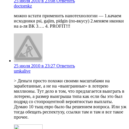
25 июля 2010 в 23:08
Ответить
doctornkz
можно кстати применить нанотехнологии — 1.качаем
исходники psi, gajim, pidgin (по-вкусу) 2.меняем иконки
на а-ля ВК 3…. 4. PROFIT!!!
25 июля 2010 в 23:27
Ответить
umkalive
> Деньги просто похожи своими масштабами на
заработанные, а не на «выигранные» в лотерею
миллионы. Тут дело в том, что предлагается выиграть в
лотерею, а размер выигрыша типа как если бы это был
подряд со стопроцентной вероятностью выплаты.
Думаю 10 тыщ евро было бы решением вопроса. Или уж
тогда обещать респектуху, ссылки там и там и все такое
прочее.