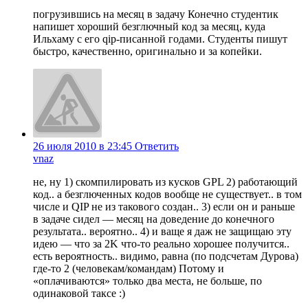
погрузившись на месяц в задачу Конечно студентик
напишет хороший безглючный код за месяц, куда
Ильхаму с его qip-писанной годами. Студенты пишут
быстро, качественно, оригинально и за копейки.
26 июля 2010 в 23:45
Ответить
vnaz
не, ну 1) скомпилировать из кусков GPL 2) работающий
код.. а безглюченных кодов вообще не существует.. в том
числе и QIP не из такового создан.. 3) если он и раньше
в задаче сидел — месяц на доведение до конечного
результата.. вероятно.. 4) и ваще я даж не защищаю эту
идею — что за 2K что-то реально хорошее получится..
есть вероятность.. видимо, равна (по подсчетам Дурова)
где-то 2 (человекам/командам) Потому и
«оплачиваются» только два места, не больше, по
одинаковой таксе :)