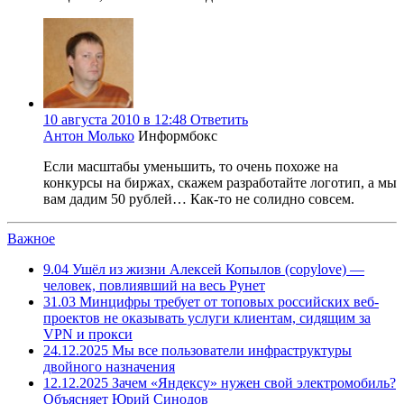
10 августа 2010 в 12:48
Ответить
Антон Молько
Информбокс
Если масштабы уменьшить, то очень похоже на
конкурсы на биржах, скажем разработайте логотип, а мы
вам дадим 50 рублей… Как-то не солидно совсем.
Важное
9.04
Ушёл из жизни Алексей Копылов (copylove) —
человек, повлиявший на весь Рунет
31.03
Минцифры требует от топовых российских веб-
проектов не оказывать услуги клиентам, сидящим за
VPN и прокси
24.12.2025
Мы все пользователи инфраструктуры
двойного назначения
12.12.2025
Зачем «Яндексу» нужен свой электромобиль?
Объясняет Юрий Синодов