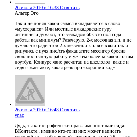
26 июля 2010 в 16:38
Ответить
Альтер Эго
Так и не понял какой смысл вкладывается в слово
«мухосранск» Или местные вмкадовские гуру
ойтишнеги думают, что замкадом 60к это пол года
работы как минимум? Разачарую, 2-х месячная з.п. и не
думаю что ради этой 2-х месячной з.п. все взяли так и
ринулись с нуля писАть факанаткте месенгер бросив
свою постоянную работу и уж тем более за какой-то там
ноутбук. Конкурс явно расчитан на школолол, какие и
сидят фкантакте, какая речь про «хороший код»
26 июля 2010 в 16:48
Ответить
vnaz
Дядь, ты катастрофически прав.. именно такие сидят
ВКонтакте.. именно кто-то из них может написать
хороший код.. работающий.. именно для них 2K — это