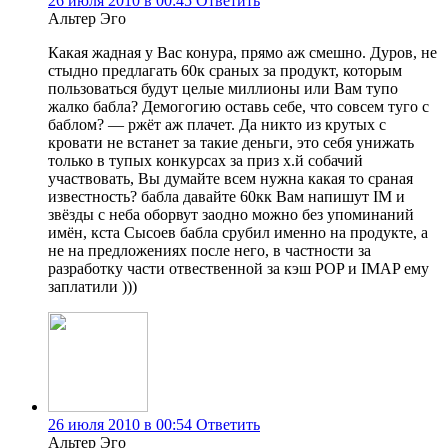
26 июля 2010 в 00:45
Ответить
Альтер Эго
Какая жадная у Вас конура, прямо аж смешно. Дуров, не
стыдно предлагать 60к сраных за продукт, которым
пользоваться будут целые миллионы или Вам тупо
жалко бабла? Демогогию оставь себе, что совсем туго с
баблом? — ржёт аж плачет. Да никто из крутых с
кровати не встанет за такие деньги, это себя унижать
только в тупых конкурсах за приз х.й собачий
участвовать, Вы думайте всем нужна какая то сраная
известность? бабла давайте 60кк Вам напишут IM и
звёзды с неба оборвут заодно можно без упоминаний
имён, кста Сысоев бабла срубил именно на продукте, а
не на предложениях после него, в частности за
разработку части отвественной за кэш POP и IMAP ему
заплатили )))
26 июля 2010 в 00:54
Ответить
Альтер Эго