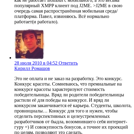
как не работает Bombus с мобильного, а это весьма
популярный XMPP клиент под J2ME. >J2ME в свою
очередь самая распространённая мобильная среда/
платформа. Павел, извиняюсь. Всё нормально
работает(и работало).
28 июля 2010 в 04:52
Ответить
Киpилл Рoмaшoв
Это не оплата и не заказ на разработку. Это конкурс.
Конкурс красоты. Сомневаюсь, что премиальные на
конкурсе красоты характеризуют стоимость
победительницы. Вряд ли родители победительницы
растили её для победы на конкурсе. И вряд ли
конкурсом заканчивается её карьера. Студенты, школота,
провинциалы… Конкурс для того и нужен, чтобы
отделить перспективных и целеустремленных
разработчиков от быдла, возомнившего себя интернет-
гуру =) И совокупность бонусов, а точнее их проекций
по целям, позволяют это сделать.