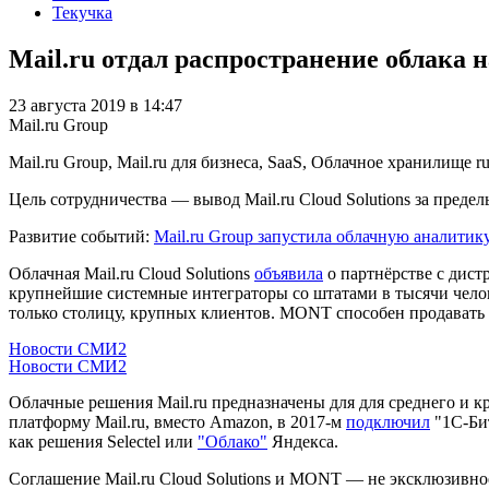
Текучка
Mail.ru отдал распространение облака н
23 августа 2019 в 14:47
Mail.ru Group
Mail.ru Group, Mail.ru для бизнеса, SaaS, Облачное хранилище
r
Цель сотрудничества — вывод Mаil.ru Cloud Solutions за пре
Развитие событий:
Mail.ru Group запустила облачную аналитику
Облачная Mail.ru Cloud Solutions
объявила
о партнёрстве с дист
крупнейшие системные интеграторы со штатами в тысячи чело
только столицу, крупных клиентов. MONT способен продавать
Новости СМИ2
Новости СМИ2
Облачные решения Mail.ru предназначены для для среднего и к
платформу Mail.ru, вместо Amazon, в 2017-м
подключил
"1С-Бит
как решения Selectel или
"Облако"
Яндекса.
Соглашение Mail.ru Cloud Solutions и MONT — не эксклюзивно