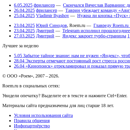
6.05.2025
фрилансер
—
Скончался Вячеслав Варванин: ди
26.04.2025
фрилансер
—
Таврин убеждает команду «Авит
25.04.2025
Vladimir Ilyashov
—
Нужна ли кнопка «Пуск» 
23.04.2025
Юрий Синодов
,
Roem.ru
—
Главреду Roem.ru 
23.04.2025
Дмитрий
—
Telegram исполнил прошлогоднее
27.03.2025
Дмитрий
—
Яндекс закроет турбо-страницы
1
Лучшее за неделю
5.05
Забытое тайное знание: нам не нужен «Яндекс», чтоб
28.04
Эксперты отмечают постоянный рост стресса россия
26.04
«Кинопоиск» отрекламировал и показал прямую тр
© ООО «Роем», 2007 – 2026.
Roem.ru в социальных сетях:
Увидели опечатку? Выделите ее в тексте и нажмите Ctrl+Enter.
Материалы сайта предназначены для лиц старше 18 лет.
Условия использования сайта
Правила общения
Инфопартнёрство