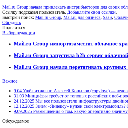
Mail.ru Group начала привлекать дистрибьюторов для своих об
Ссылку подсказал пользователь.
Добавляйте свои ссылки
.
Быстрый поиск:
Mail.ru Group
,
Mail.ru для бизнеса
,
SaaS
,
Облач
Обсудить
Поделиться
Выбор редакции
Mail.ru Group импортозаместит облачное х
Mail.ru Group запустила b2b-сервис облачн
Mail.ru Group начала перетягивать крупных 
Важное
9.04
Ушёл из жизни Алексей Копылов (copylove) — челов
31.03
Минцифры требует от топовых российских веб-прое
24.12.2025
Мы все пользователи инфраструктуры двойног
12.12.2025
Зачем «Яндексу» нужен свой электромобиль?
9.09.2025
Размышления о том, какую оперативно значим
Обсуждаемое