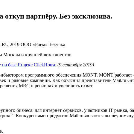
а откуп партнёру. Без эксклюзива.
u-RU
2019
ООО «Роем»
Текучка
делы Москвы и крупнейших клиентов
 на базе Яндекс ClickHouse
(9 сентября 2019)
рибьютором программного обеспечения MONT. MONT работает с 1
век и рядовые компании. Как объяснил представитель Mail.ru 
 решения MRG в регионах и увеличить охват.
рупного бизнеса: для интернет-сервисов, участников IT-рынка,
рикс". Конкурентами продуктов Mail.ru являются вышеупомянут
е.