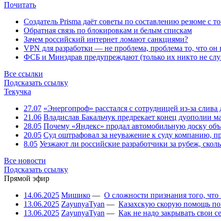
Почитать
Создатель Prisma даёт советы по составлению резюме с т
Обратная связь по блокировкам и белым спискам
Зачем российский интернет ломают санкциями?
VPN для разработки — не проблема, проблема то, что он
ФСБ и Минздрав предупреждают (только их никто не слу
Все ссылки
Подсказать ссылку
Текучка
27.07
«Энергопроф» расстался с сотрудницей из-за слив
21.06
Владислав Бакальчук предрекает конец дуополии м
28.05
Почему «Яндекс» продал автомобильную доску объя
20.05
Суд оштрафовал за неуважение к суду компанию, п
8.05
Уезжают ли российские разработчики за рубеж, скол
Все новости
Подсказать ссылку
Прямой эфир
14.06.2025
Мишико
—
О сложности признания того, что
13.06.2025
ZayunyaTyan
—
Казахскую скорую помощь по
13.06.2025
ZayunyaTyan
—
Как не надо закрывать свои 