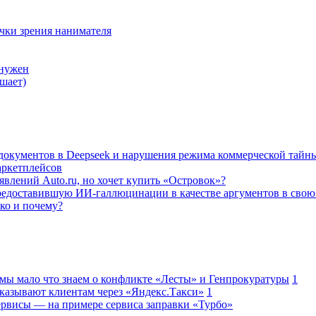
очки зрения нанимателя
 нужен
шает)
а документов в Deepseek и нарушения режима коммерческой тайн
аркетплейсов
влений Auto.ru, но хочет купить «Островок»?
редоставившую ИИ-галлюцинации в качестве аргументов в свою
ько и почему?
 мы мало что знаем о конфликте «Лесты» и Генпрокуратуры
1
казывают клиентам через «Яндекс.Такси»
1
сервисы — на примере сервиса заправки «Турбо»