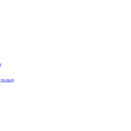
ы
 пользу