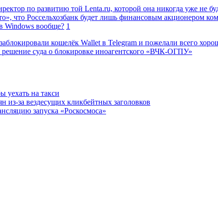
ректор по развитию той Lenta.ru, которой она никогда уже не бу
о», что Россельхозбанк будет лишь финансовым акционером ко
в Windows вообще?
1
заблокировали кошелёк Wallet в Telegram и пожелали всего хоро
 решение суда о блокировке иноагентского «ВЧК-ОГПУ»
ы уехать на такси
н из-за вездесущих кликбейтных заголовков
ансляцию запуска «Роскосмоса»