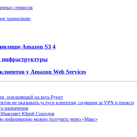
лачных сервисов
ное хранилище
.
ранилище Amazon S3
4
ой инфраструктуры
клиентов у Amazon Web Services
ек, повлиявший на весь Рунет
ктов не оказывать услуги клиентам, сидящим за VPN и прокси
о назначения
 Объясняет Юрий Синодов
ую информацию можно получить через «Макс»