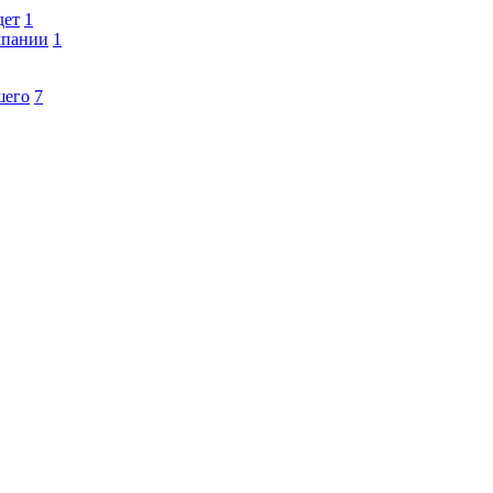
дет
1
мпании
1
шего
7