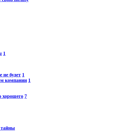
ы
1
 не будет
1
ом компании
1
о хорошего
7
й тайны