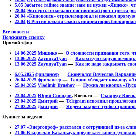
5.05
Забытое тайное знание: нам не нужен «Яндекс», ч
28.04
Эксперты отмечают постоянный рост стресса рос
26.04
«Кинопоиск» отрекламировал и показал прямую 
22.04
В России начали сажать инициаторов блокирово
Все новости
Подсказать ссылку
Прямой эфир
14.06.2025
Мишико
—
О сложности признания того, ч
13.06.2025
ZayunyaTyan
—
Казахскую скорую помощь 
13.06.2025
ZayunyaTyan
—
Как не надо закрывать сво
6.05.2025
фрилансер
—
Скончался Вячеслав Варванин: 
26.04.2025
фрилансер
—
Таврин убеждает команду «А
25.04.2025
Vladimir Ilyashov
—
Нужна ли кнопка «Пуск
23.04.2025
Юрий Синодов
,
Roem.ru
—
Главреду Roem.
23.04.2025
Дмитрий
—
Telegram исполнил прошлогодн
27.03.2025
Дмитрий
—
Яндекс закроет турбо-страниц
Лучшее за неделю
27.07
«Энергопроф» расстался с сотрудницей из-за сл
21.06
Владислав Бакальчук предрекает конец дуополи