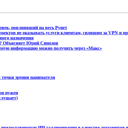
овек, повлиявший на весь Рунет
оектов не оказывать услуги клиентам, сидящим за VPN и п
ного назначения
ь? Объясняет Юрий Синодов
имую информацию можно получить через «Макс»
с точки зрения нанимателя
 он нужен
слушает)
, предоставившую ИИ-галлюцинации в качестве аргументов в