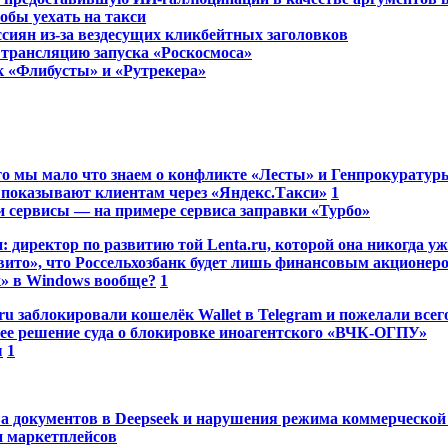
тобы уехать на такси
сиян из-за вездесущих кликбейтных заголовков
трансляцию запуска «Роскосмоса»
к «Флибусты» и «Рутрекера»
то мы мало что знаем о конфликте «Лесты» и Генпрокуратур
показывают клиентам через «Яндекс.Такси»
1
и сервисы — на примере сервиса заправки «Турбо»
директор по развитию той Lenta.ru, которой она никогда уже
вито», что Россельхозбанк будет лишь финансовым акционер
» в Windows вообще?
1
ru заблокировали кошелёк Wallet в Telegram и пожелали всег
ее решение суда о блокировке иноагентского «ВЧК-ОГПУ»
ы
1
ива документов в Deepseek и нарушения режима коммерческо
и маркетплейсов