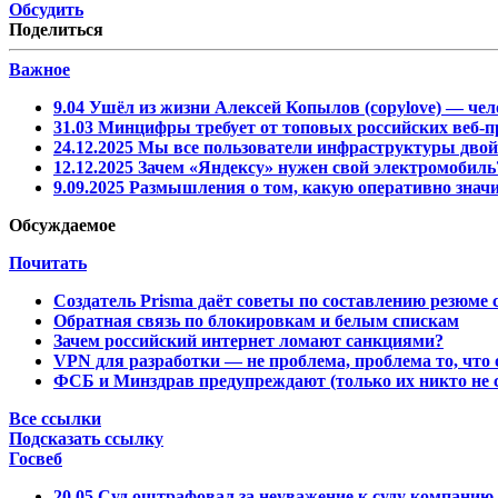
Обсудить
Поделиться
Важное
9.04
Ушёл из жизни Алексей Копылов (copylove) — чел
31.03
Минцифры требует от топовых российских веб-пр
24.12.2025
Мы все пользователи инфраструктуры двой
12.12.2025
Зачем «Яндексу» нужен свой электромобил
9.09.2025
Размышления о том, какую оперативно знач
Обсуждаемое
Почитать
Создатель Prisma даёт советы по составлению резюме 
Обратная связь по блокировкам и белым спискам
Зачем российский интернет ломают санкциями?
VPN для разработки — не проблема, проблема то, что
ФСБ и Минздрав предупреждают (только их никто не 
Все ссылки
Подсказать ссылку
Госвеб
20.05
Суд оштрафовал за неуважение к суду компанию