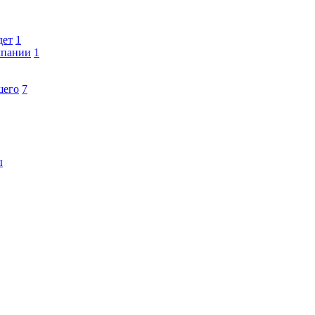
дет
1
мпании
1
шего
7
ы