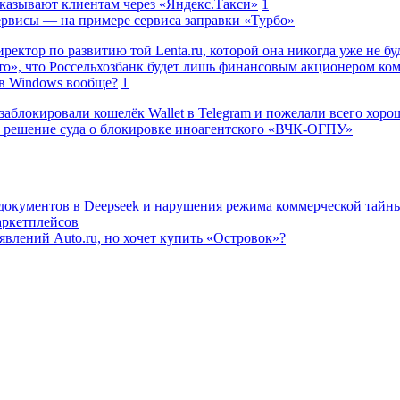
казывают клиентам через «Яндекс.Такси»
1
сервисы — на примере сервиса заправки «Турбо»
ректор по развитию той Lenta.ru, которой она никогда уже не бу
о», что Россельхозбанк будет лишь финансовым акционером ко
в Windows вообще?
1
заблокировали кошелёк Wallet в Telegram и пожелали всего хоро
 решение суда о блокировке иноагентского «ВЧК-ОГПУ»
 документов в Deepseek и нарушения режима коммерческой тайн
аркетплейсов
влений Auto.ru, но хочет купить «Островок»?