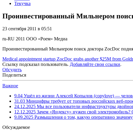
Текучка
Проинвестированный Мильнером поиск 
23 сентября 2011 в 05:51
ru-RU
2011
ООО «Роем»
Медиа
Проинвестированный Мильнером поиск доктора ZocDoc поднял
Medical appointment startup ZocDoc grabs another $25M from Gol
Ссылку подсказал пользователь.
Добавляйте свои ссылки
.
Обсудить
Поделиться
Важное
9.04
Ушёл из жизни Алексей Копылов (copylove) — челов
31.03
Минцифры требует от топовых российских веб-прое
24.12.2025
Мы все пользователи инфраструктуры двойног
12.12.2025
Зачем «Яндексу» нужен свой электромобиль?
9.09.2025
Размышления о том, какую оперативно значим
Обсуждаемое