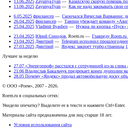
13.06.2025
ZayunyaTyan
—
Казахскую скорую помощь по
13.06.2025
ZayunyaTyan
—
Как не надо закрывать свои 
6.05.2025
фрилансер
—
Скончался Вячеслав Варванин: ди
26.04.2025
фрилансер
—
Таврин убеждает команду «Авит
25.04.2025
Vladimir Ilyashov
—
Нужна ли кнопка «Пуск» 
23.04.2025
Юрий Синодов
,
Roem.ru
—
Главреду Roem.ru 
23.04.2025
Дмитрий
—
Telegram исполнил прошлогоднее
27.03.2025
Дмитрий
—
Яндекс закроет турбо-страницы
1
Лучшее за неделю
27.07
«Энергопроф» расстался с сотрудницей из-за слива
21.06
Владислав Бакальчук предрекает конец дуополии м
28.05
Почему «Яндекс» продал автомобильную доску объя
© ООО «Роем», 2007 – 2026.
Roem.ru в социальных сетях:
Увидели опечатку? Выделите ее в тексте и нажмите Ctrl+Enter.
Материалы сайта предназначены для лиц старше 18 лет.
Условия использования сайта