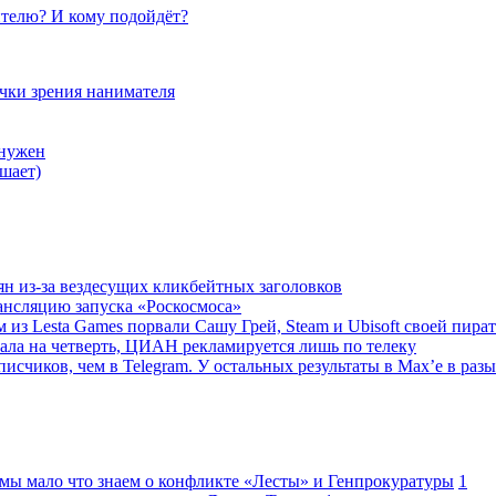
телю? И кому подойдёт?
очки зрения нанимателя
 нужен
шает)
ян из-за вездесущих кликбейтных заголовков
ансляцию запуска «Роскосмоса»
 из Lesta Games порвали Сашу Грей, Steam и Ubisoft своей пира
ала на четверть, ЦИАН рекламируется лишь по телеку
исчиков, чем в Telegram. У остальных результаты в Max’е в разы
 мы мало что знаем о конфликте «Лесты» и Генпрокуратуры
1