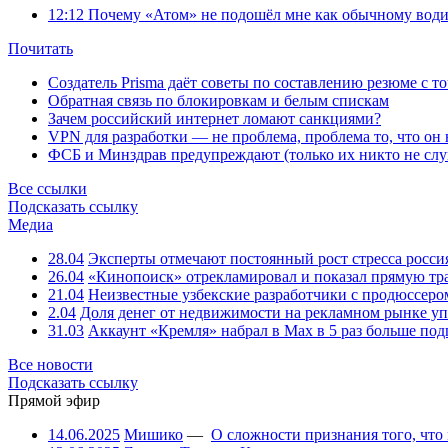
12:12
Почему «Атом» не подошёл мне как обычному води
Почитать
Создатель Prisma даёт советы по составлению резюме с т
Обратная связь по блокировкам и белым спискам
Зачем российский интернет ломают санкциями?
VPN для разработки — не проблема, проблема то, что он
ФСБ и Минздрав предупреждают (только их никто не слу
Все ссылки
Подсказать ссылку
Медиа
28.04
Эксперты отмечают постоянный рост стресса росси
26.04
«Кинопоиск» отрекламировал и показал прямую тр
21.04
Неизвестные узбекские разработчики с продюссером
2.04
Доля денег от недвижимости на рекламном рынке уп
31.03
Аккаунт «Кремля» набрал в Max в 5 раз больше подп
Все новости
Подсказать ссылку
Прямой эфир
14.06.2025
Мишико
—
О сложности признания того, что