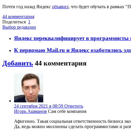
Почти год назад Яндекс
объявил
, что будет обучать в рамках 
44
комментария
Поделиться
1
Выбор редакции
Яндекс переквалифицирует в программисты 
К первомаю Mаil.ru и Яндекс озаботились зд
Добавить
44
комментария
24 сентября 2021 в 08:59
Ответить
Игорь Ашманов
Сам себе компания
Афигенно. Такая социальная ответственность бизнеса эко
Да, ведь можно миллионы сделать программистами и ра