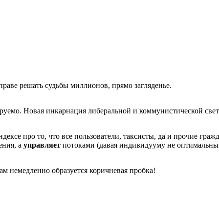
праве решать судьбы миллионов, прямо загляденье.
лируемо. Новая инкарнация либеральной и коммунистической све
дексе про то, что все пользователи, таксисты, да и прочие граж
ния, а
управляет
потоками (давая индивидууму не оптимальный 
там немедленно образуется коричневая пробка!