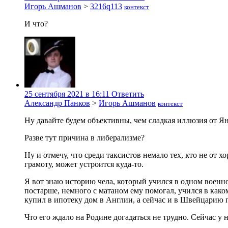
Игорь Ашманов
>
3216q113
контекст
И что?
25 сентября 2021 в 16:11
Ответить
Александр Панков
>
Игорь Ашманов
контекст
Ну давайте будем объективны, чем сладкая иллюзия от Я
Разве тут причина в либерализме?
Ну и отмечу, что среди таксистов немало тех, кто не от 
грамоту, может устроится куда-то.
Я вот знаю историю чела, который учился в одном военн
постарше, немного с матаном ему помогал, учился в како
купил в ипотеку дом в Англии, а сейчас и в Швейцарию 
Что его ждало на Родине догадаться не трудно. Сейчас у н