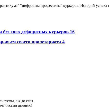
"Практикума" "цифровым профессиям" курьеров. Историй успеха 
и без того дефицитных курьеров
16
оровьем своего пролетариата
4
системы, аж до слёз.
зметчиками данных!