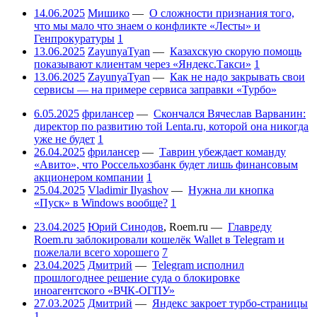
14.06.2025
Мишико
—
О сложности признания того,
что мы мало что знаем о конфликте «Лесты» и
Генпрокуратуры
1
13.06.2025
ZayunyaTyan
—
Казахскую скорую помощь
показывают клиентам через «Яндекс.Такси»
1
13.06.2025
ZayunyaTyan
—
Как не надо закрывать свои
сервисы — на примере сервиса заправки «Турбо»
6.05.2025
фрилансер
—
Скончался Вячеслав Варванин:
директор по развитию той Lenta.ru, которой она никогда
уже не будет
1
26.04.2025
фрилансер
—
Таврин убеждает команду
«Авито», что Россельхозбанк будет лишь финансовым
акционером компании
1
25.04.2025
Vladimir Ilyashov
—
Нужна ли кнопка
«Пуск» в Windows вообще?
1
23.04.2025
Юрий Синодов
,
Roem.ru
—
Главреду
Roem.ru заблокировали кошелёк Wallet в Telegram и
пожелали всего хорошего
7
23.04.2025
Дмитрий
—
Telegram исполнил
прошлогоднее решение суда о блокировке
иноагентского «ВЧК-ОГПУ»
27.03.2025
Дмитрий
—
Яндекс закроет турбо-страницы
1