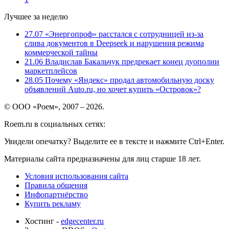
Лучшее за неделю
27.07
«Энергопроф» расстался с сотрудницей из-за
слива документов в Deepseek и нарушения режима
коммерческой тайны
21.06
Владислав Бакальчук предрекает конец дуополии
маркетплейсов
28.05
Почему «Яндекс» продал автомобильную доску
объявлений Auto.ru, но хочет купить «Островок»?
© ООО «Роем», 2007 – 2026.
Roem.ru в социальных сетях:
Увидели опечатку? Выделите ее в тексте и нажмите Ctrl+Enter.
Материалы сайта предназначены для лиц старше 18 лет.
Условия использования сайта
Правила общения
Инфопартнёрство
Купить рекламу
Хостинг -
edgecenter.ru