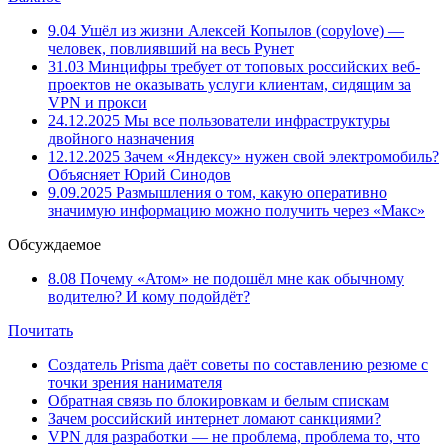
9.04
Ушёл из жизни Алексей Копылов (copylove) —
человек, повлиявший на весь Рунет
31.03
Минцифры требует от топовых российских веб-
проектов не оказывать услуги клиентам, сидящим за
VPN и прокси
24.12.2025
Мы все пользователи инфраструктуры
двойного назначения
12.12.2025
Зачем «Яндексу» нужен свой электромобиль?
Объясняет Юрий Синодов
9.09.2025
Размышления о том, какую оперативно
значимую информацию можно получить через «Макс»
Обсуждаемое
8.08
Почему «Атом» не подошёл мне как обычному
водителю? И кому подойдёт?
Почитать
Создатель Prisma даёт советы по составлению резюме с
точки зрения нанимателя
Обратная связь по блокировкам и белым спискам
Зачем российский интернет ломают санкциями?
VPN для разработки — не проблема, проблема то, что