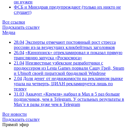
он нужен
ФСБ и Минздрав предупреждают (только их никто не
слушает)
Все ссылки
Подсказать ссылку
Медиа
28.04
Эксперты отмечают постоянный рост стресса
россиян из-за вездесущих кликбейтных заголовков
26.04
«Кинопоиск» отрекламировал и показал прямую
трансляцию запуска «Роскосмоса»
21.04
Неизвестные узбекские разработчики с
продюссером из Lesta Games порвали Сашу Грей, Steam
и Ubisoft своей пиратской бродилкой Windrose
2.04
Доля денег от недвижимости на рекламном рынке
упала на четверть, ЦИАН рекламируется лишь по
телеку
31.03
Аккаунт «Кремля» набрал в Max в 5 раз больше
подписчиков, чем в Telegram. У остальных результаты в
Max’е в разы хуже чем в Telegram
Все новости
Подсказать ссылку
Прямой эфир