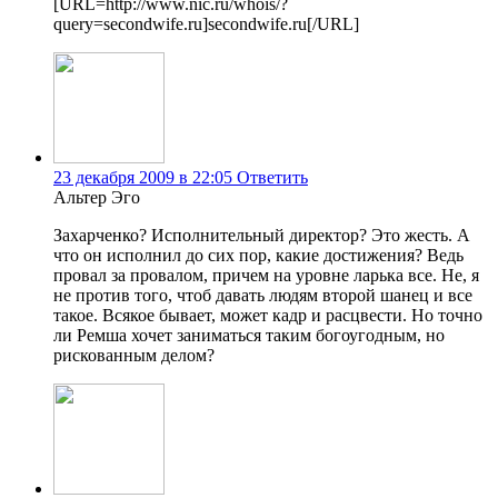
[URL=http://www.nic.ru/whois/?
query=secondwife.ru]secondwife.ru[/URL]
23 декабря 2009 в 22:05
Ответить
Альтер Эго
Захарченко? Исполнительный директор? Это жесть. А
что он исполнил до сих пор, какие достижения? Ведь
провал за провалом, причем на уровне ларька все. Не, я
не против того, чтоб давать людям второй шанец и все
такое. Всякое бывает, может кадр и расцвести. Но точно
ли Ремша хочет заниматься таким богоугодным, но
рискованным делом?