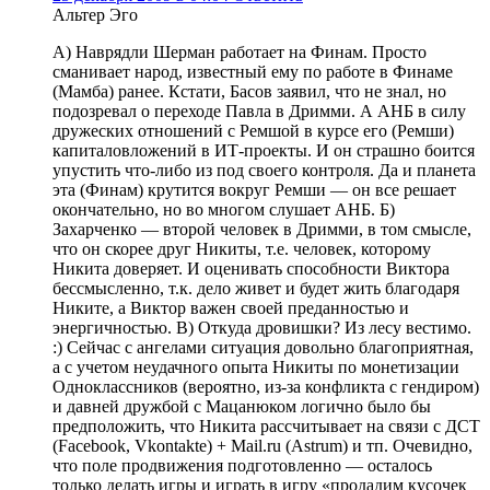
Альтер Эго
А) Наврядли Шерман работает на Финам. Просто
сманивает народ, известный ему по работе в Финаме
(Мамба) ранее. Кстати, Басов заявил, что не знал, но
подозревал о переходе Павла в Дримми. А АНБ в силу
дружеских отношений с Ремшой в курсе его (Ремши)
капиталовложений в ИТ-проекты. И он страшно боится
упустить что-либо из под своего контроля. Да и планета
эта (Финам) крутится вокруг Ремши — он все решает
окончательно, но во многом слушает АНБ. Б)
Захарченко — второй человек в Дримми, в том смысле,
что он скорее друг Никиты, т.е. человек, которому
Никита доверяет. И оценивать способности Виктора
бессмысленно, т.к. дело живет и будет жить благодаря
Никите, а Виктор важен своей преданностью и
энергичностью. В) Откуда дровишки? Из лесу вестимо.
:) Сейчас с ангелами ситуация довольно благоприятная,
а с учетом неудачного опыта Никиты по монетизации
Одноклассников (вероятно, из-за конфликта с гендиром)
и давней дружбой с Мацанюком логично было бы
предположить, что Никита рассчитывает на связи с ДСT
(Facebook, Vkontakte) + Mail.ru (Astrum) и тп. Очевидно,
что поле продвижения подготовленно — осталось
только делать игры и играть в игру «продадим кусочек