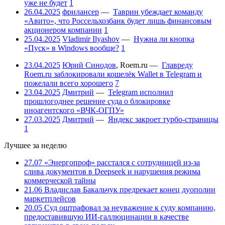
уже не будет
1
26.04.2025
фрилансер
—
Таврин убеждает команду
«Авито», что Россельхозбанк будет лишь финансовым
акционером компании
1
25.04.2025
Vladimir Ilyashov
—
Нужна ли кнопка
«Пуск» в Windows вообще?
1
23.04.2025
Юрий Синодов
,
Roem.ru
—
Главреду
Roem.ru заблокировали кошелёк Wallet в Telegram и
пожелали всего хорошего
7
23.04.2025
Дмитрий
—
Telegram исполнил
прошлогоднее решение суда о блокировке
иноагентского «ВЧК-ОГПУ»
27.03.2025
Дмитрий
—
Яндекс закроет турбо-страницы
1
Лучшее за неделю
27.07
«Энергопроф» расстался с сотрудницей из-за
слива документов в Deepseek и нарушения режима
коммерческой тайны
21.06
Владислав Бакальчук предрекает конец дуополии
маркетплейсов
20.05
Суд оштрафовал за неуважение к суду компанию,
предоставившую ИИ-галлюцинации в качестве