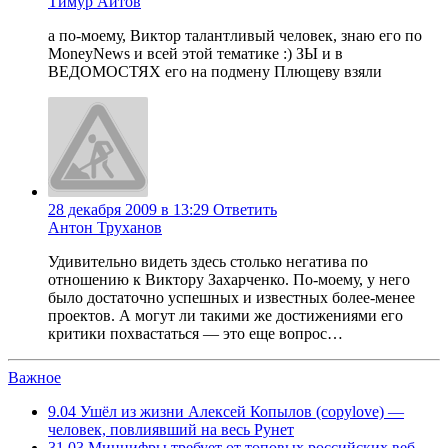
Тимур Аитов
а по-моему, Виктор талантливый человек, знаю его по
MoneyNews и всей этой тематике :) ЗЫ и в
ВЕДОМОСТЯХ его на подмену Плющеву взяли
28 декабря 2009 в 13:29
Ответить
Антон Труханов
Удивительно видеть здесь столько негатива по
отношению к Виктору Захарченко. По-моему, у него
было достаточно успешных и известных более-менее
проектов. А могут ли такими же достижениями его
критики похвастаться — это еще вопрос…
Важное
9.04
Ушёл из жизни Алексей Копылов (copylove) —
человек, повлиявший на весь Рунет
31.03
Минцифры требует от топовых российских веб-