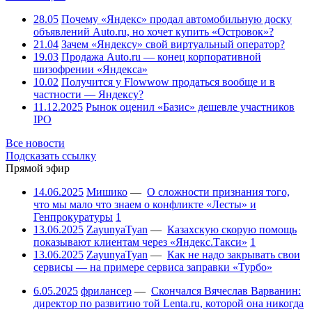
28.05
Почему «Яндекс» продал автомобильную доску
объявлений Auto.ru, но хочет купить «Островок»?
21.04
Зачем «Яндексу» свой виртуальный оператор?
19.03
Продажа Auto.ru — конец корпоративной
шизофрении «Яндекса»
10.02
Получится у Flowwow продаться вообще и в
частности — Яндексу?
11.12.2025
Рынок оценил «Базис» дешевле участников
IPO
Все новости
Подсказать ссылку
Прямой эфир
14.06.2025
Мишико
—
О сложности признания того,
что мы мало что знаем о конфликте «Лесты» и
Генпрокуратуры
1
13.06.2025
ZayunyaTyan
—
Казахскую скорую помощь
показывают клиентам через «Яндекс.Такси»
1
13.06.2025
ZayunyaTyan
—
Как не надо закрывать свои
сервисы — на примере сервиса заправки «Турбо»
6.05.2025
фрилансер
—
Скончался Вячеслав Варванин:
директор по развитию той Lenta.ru, которой она никогда