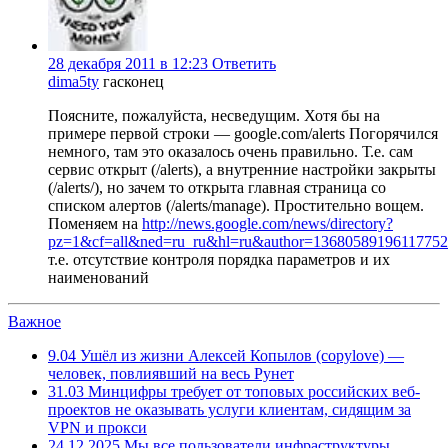
28 декабря 2011 в 12:23
Ответить
dima5ty
гасконец
Поясните, пожалуйста, несведущим. Хотя бы на
примере первой строки — google.com/alerts Погорячился
немного, там это оказалось очень правильно. Т.е. сам
сервис открыт (/alerts), а внутренние настройки закрыты
(/alerts/), но зачем то открыта главная страница со
списком алертов (/alerts/manage). Простительно вощем.
Поменяем на
http://news.google.com/news/directory?
pz=1&cf=all&ned=ru_ru&hl=ru&author=1368058919611775295
т.е. отсутствие контроля порядка параметров и их
наименований
Важное
9.04
Ушёл из жизни Алексей Копылов (copylove) —
человек, повлиявший на весь Рунет
31.03
Минцифры требует от топовых российских веб-
проектов не оказывать услуги клиентам, сидящим за
VPN и прокси
24.12.2025
Мы все пользователи инфраструктуры