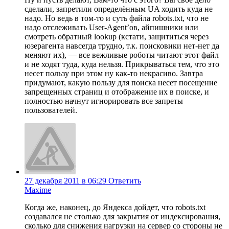
сделали, запретили определённым UA ходить куда не
надо. Но ведь в том-то и суть файла robots.txt, что не
надо отслеживать User-Agent’ов, айпишники или
смотреть обратный lookup (кстати, защититься через
юзерагента навсегда трудно, т.к. поисковики нет-нет да
меняют их), — все вежливые роботы читают этот файл
и не ходят туда, куда нельзя. Прикрываться тем, что это
несет пользу при этом ну как-то некрасиво. Завтра
придумают, какую пользу для поиска несет посещение
запрещенных страниц и отображение их в поиске, и
полностью начнут игнорировать все запреты
пользователей.
27 декабря 2011 в 06:29
Ответить
Maxime
Когда же, наконец, до Яндекса дойдет, что robots.txt
создавался не столько для закрытия от индексирования,
сколько для снижения нагрузки на сервер со стороны не