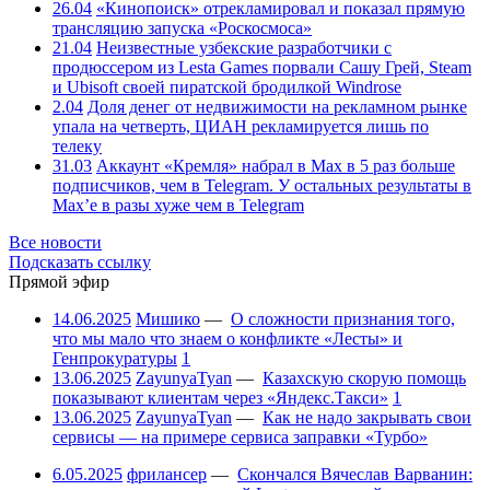
26.04
«Кинопоиск» отрекламировал и показал прямую
трансляцию запуска «Роскосмоса»
21.04
Неизвестные узбекские разработчики с
продюссером из Lesta Games порвали Сашу Грей, Steam
и Ubisoft своей пиратской бродилкой Windrose
2.04
Доля денег от недвижимости на рекламном рынке
упала на четверть, ЦИАН рекламируется лишь по
телеку
31.03
Аккаунт «Кремля» набрал в Max в 5 раз больше
подписчиков, чем в Telegram. У остальных результаты в
Max’е в разы хуже чем в Telegram
Все новости
Подсказать ссылку
Прямой эфир
14.06.2025
Мишико
—
О сложности признания того,
что мы мало что знаем о конфликте «Лесты» и
Генпрокуратуры
1
13.06.2025
ZayunyaTyan
—
Казахскую скорую помощь
показывают клиентам через «Яндекс.Такси»
1
13.06.2025
ZayunyaTyan
—
Как не надо закрывать свои
сервисы — на примере сервиса заправки «Турбо»
6.05.2025
фрилансер
—
Скончался Вячеслав Варванин: