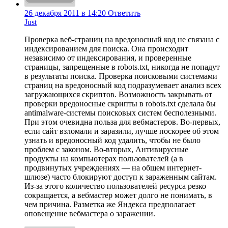
26 декабря 2011 в 14:20
Ответить
Just
Проверка веб-страниц на вредоносный код не связана с
индексированием для поиска. Она происходит
независимо от индексирования, и проверенные
страницы, запрещенные в robots.txt, никогда не попадут
в результаты поиска. Проверка поисковыми системами
страниц на вредоносный код подразумевает анализ всех
загружающихся скриптов. Возможность закрывать от
проверки вредоносные скрипты в robots.txt сделала бы
antimalware-системы поисковых систем бесполезными.
При этом очевидна польза для вебмастеров. Во-первых,
если сайт взломали и заразили, лучше поскорее об этом
узнать и вредоносный код удалить, чтобы не было
проблем с законом. Во-вторых, Антивирусные
продукты на компьютерах пользователей (а в
продвинутых учреждениях — на общем интернет-
шлюзе) часто блокируют доступ к зараженным сайтам.
Из-за этого количество пользователей ресурса резко
сокращается, а вебмастер может долго не понимать, в
чем причина. Разметка же Яндекса предполагает
оповещение вебмастера о заражении.