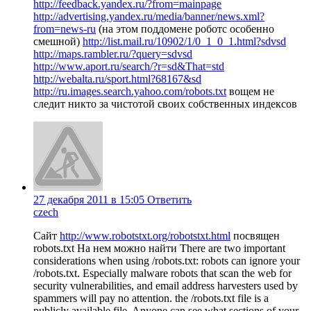
http://feedback.yandex.ru/?from=mainpage
http://advertising.yandex.ru/media/banner/news.xml?
from=news-ru
(на этом поддомене роботс особенно
смешной)
http://list.mail.ru/10902/1/0_1_0_1.html?sdvsd
http://maps.rambler.ru/?query=sdvsd
http://www.aport.ru/search/?r=sd&That=std
http://webalta.ru/sport.html?68167&sd
http://ru.images.search.yahoo.com/robots.txt
вощем не
следит никто за чистотой своих собственных индексов
27 декабря 2011 в 15:05
Ответить
czech
Сайт
http://www.robotstxt.org/robotstxt.html
посвящен
robots.txt На нем можно найти There are two important
considerations when using /robots.txt: robots can ignore your
/robots.txt. Especially malware robots that scan the web for
security vulnerabilities, and email address harvesters used by
spammers will pay no attention. the /robots.txt file is a
publicly available file. Anyone can see what sections of your