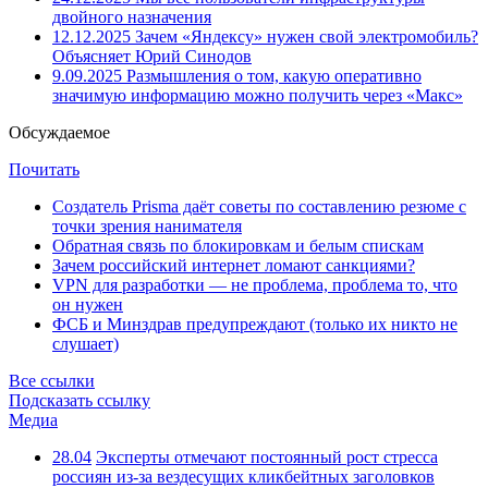
двойного назначения
12.12.2025
Зачем «Яндексу» нужен свой электромобиль?
Объясняет Юрий Синодов
9.09.2025
Размышления о том, какую оперативно
значимую информацию можно получить через «Макс»
Обсуждаемое
Почитать
Создатель Prisma даёт советы по составлению резюме с
точки зрения нанимателя
Обратная связь по блокировкам и белым спискам
Зачем российский интернет ломают санкциями?
VPN для разработки — не проблема, проблема то, что
он нужен
ФСБ и Минздрав предупреждают (только их никто не
слушает)
Все ссылки
Подсказать ссылку
Медиа
28.04
Эксперты отмечают постоянный рост стресса
россиян из-за вездесущих кликбейтных заголовков