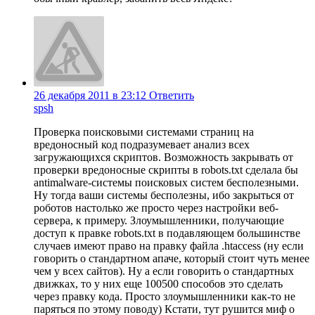
26 декабря 2011 в 23:12
Ответить
spsh
Проверка поисковыми системами страниц на
вредоносный код подразумевает анализ всех
загружающихся скриптов. Возможность закрывать от
проверки вредоносные скрипты в robots.txt сделала бы
antimalware-системы поисковых систем бесполезными.
Ну тогда ваши системы бесполезны, ибо закрыться от
роботов настолько же просто через настройки веб-
сервера, к примеру. Злоумышленники, получающие
доступ к правке robots.txt в подавляющем большинстве
случаев имеют право на правку файла .htaccess (ну если
говорить о стандартном апаче, который стоит чуть менее
чем у всех сайтов). Ну а если говорить о стандартных
движках, то у них еще 100500 способов это сделать
через правку кода. Просто злоумышленники как-то не
паряться по этому поводу) Кстати, тут рушится миф о