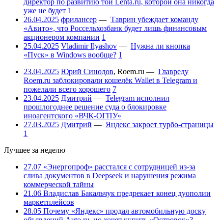
директор по развитию той Lenta.ru, которой она никогда
уже не будет
1
26.04.2025
фрилансер
—
Таврин убеждает команду
«Авито», что Россельхозбанк будет лишь финансовым
акционером компании
1
25.04.2025
Vladimir Ilyashov
—
Нужна ли кнопка
«Пуск» в Windows вообще?
1
23.04.2025
Юрий Синодов
,
Roem.ru
—
Главреду
Roem.ru заблокировали кошелёк Wallet в Telegram и
пожелали всего хорошего
7
23.04.2025
Дмитрий
—
Telegram исполнил
прошлогоднее решение суда о блокировке
иноагентского «ВЧК-ОГПУ»
27.03.2025
Дмитрий
—
Яндекс закроет турбо-страницы
1
Лучшее за неделю
27.07
«Энергопроф» расстался с сотрудницей из-за
слива документов в Deepseek и нарушения режима
коммерческой тайны
21.06
Владислав Бакальчук предрекает конец дуополии
маркетплейсов
28.05
Почему «Яндекс» продал автомобильную доску
объявлений Auto.ru, но хочет купить «Островок»?