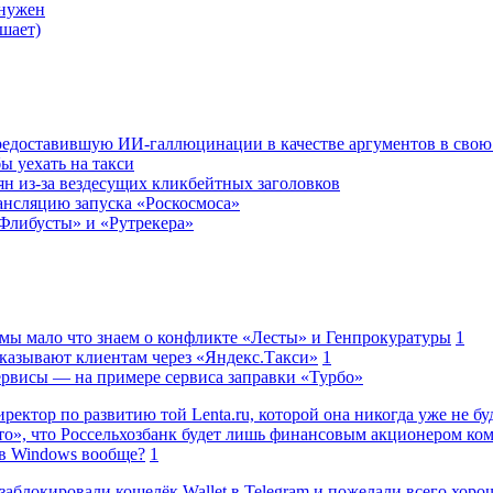
 нужен
шает)
редоставившую ИИ-галлюцинации в качестве аргументов в свою
ы уехать на такси
ян из-за вездесущих кликбейтных заголовков
ансляцию запуска «Роскосмоса»
Флибусты» и «Рутрекера»
 мы мало что знаем о конфликте «Лесты» и Генпрокуратуры
1
казывают клиентам через «Яндекс.Такси»
1
сервисы — на примере сервиса заправки «Турбо»
ректор по развитию той Lenta.ru, которой она никогда уже не бу
о», что Россельхозбанк будет лишь финансовым акционером ко
в Windows вообще?
1
заблокировали кошелёк Wallet в Telegram и пожелали всего хоро