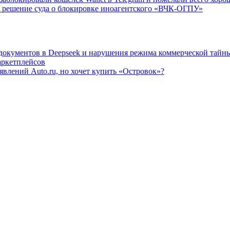
 решение суда о блокировке иноагентского «ВЧК-ОГПУ»
 документов в Deepseek и нарушения режима коммерческой тайн
аркетплейсов
влений Auto.ru, но хочет купить «Островок»?