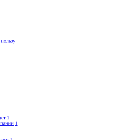
 пользу
дет
1
мпании
1
шего
7