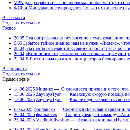
VPN для разработки — не проблема, проблема то, что он
ФСБ и Минздрав предупреждают (только их никто не слу
Все ссылки
Подсказать ссылку
Госвеб
20.05
Суд оштрафовал за неуважение к суду компанию, п
5.05
Забытое тайное знание: нам не нужен «Яндекс», чтоб
28.04
Эксперты отмечают постоянный рост стресса росси
26.04
«Кинопоиск» отрекламировал и показал прямую тр
22.04
В России начали сажать инициаторов блокировок «
Все новости
Подсказать ссылку
Прямой эфир
14.06.2025
Мишико
—
О сложности признания того, что
13.06.2025
ZayunyaTyan
—
Казахскую скорую помощь по
13.06.2025
ZayunyaTyan
—
Как не надо закрывать свои 
6.05.2025
фрилансер
—
Скончался Вячеслав Варванин: ди
26.04.2025
фрилансер
—
Таврин убеждает команду «Авит
25.04.2025
Vladimir Ilyashov
—
Нужна ли кнопка «Пуск» 
23.04.2025
Юрий Синодов
,
Roem.ru
—
Главреду Roem.ru 