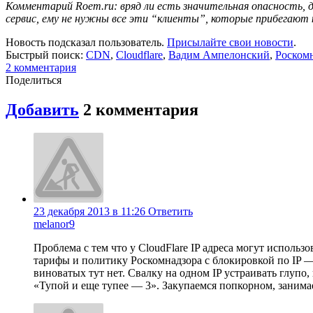
Комментарий Roem.ru: вряд ли есть значительная опасность, 
сервис, ему не нужны все эти “клиенты”, которые прибегают 
Новость подсказал пользователь.
Присылайте свои новости
.
Быстрый поиск:
CDN
,
Cloudflare
,
Вадим Ампелонский
,
Роском
2
комментария
Поделиться
Добавить
2
комментария
23 декабря 2013 в 11:26
Ответить
melanor9
Проблема с тем что у CloudFlare IP адреса могут исполь
тарифы и политику Роскомнадзора с блокировкой по IP —
виноватых тут нет. Свалку на одном IP устраивать глупо,
«Тупой и еще тупее — 3». Закупаемся попкорном, занимае