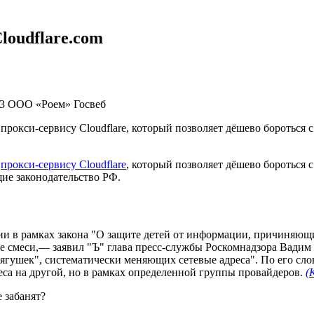
loudflare.com
3
ООО «Роем»
Госвеб
прокси-сервису Cloudflare, который позволяет дёшево бороться 
к
прокси-сервису Cloudflare
, который позволяет дёшево бороться 
щие законодательство РФ.
нзии в рамках закона "О защите детей от информации, причиняю
ые смеси,— заявил "Ъ" глава пресс-службы Роскомнадзора Вади
ягушек", систематически меняющих сетевые адреса". По его сло
са на другой, но в рамках определенной группы провайдеров.
(
 забанят?