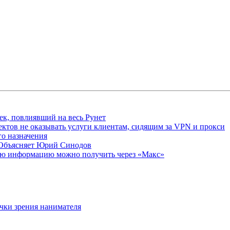
ек, повлиявший на весь Рунет
ктов не оказывать услуги клиентам, сидящим за VPN и прокси
о назначения
 Объясняет Юрий Синодов
ую информацию можно получить через «Макс»
очки зрения нанимателя