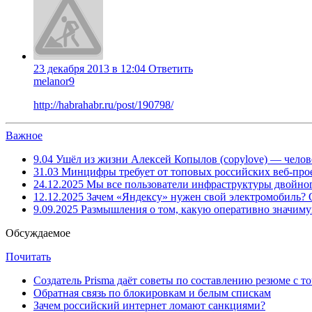
23 декабря 2013 в 12:04
Ответить
melanor9
http://habrahabr.ru/post/190798/
Важное
9.04
Ушёл из жизни Алексей Копылов (copylove) — челов
31.03
Минцифры требует от топовых российских веб-прое
24.12.2025
Мы все пользователи инфраструктуры двойног
12.12.2025
Зачем «Яндексу» нужен свой электромобиль?
9.09.2025
Размышления о том, какую оперативно значим
Обсуждаемое
Почитать
Создатель Prisma даёт советы по составлению резюме с т
Обратная связь по блокировкам и белым спискам
Зачем российский интернет ломают санкциями?