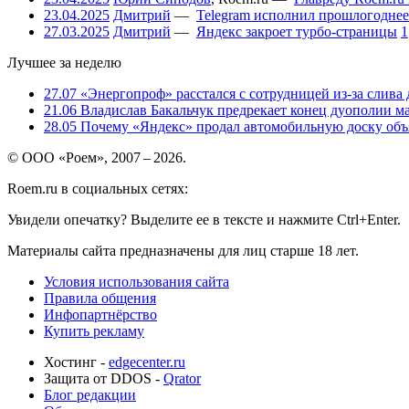
23.04.2025
Дмитрий
—
Telegram исполнил прошлогоднее
27.03.2025
Дмитрий
—
Яндекс закроет турбо-страницы
1
Лучшее за неделю
27.07
«Энергопроф» расстался с сотрудницей из-за слива
21.06
Владислав Бакальчук предрекает конец дуополии м
28.05
Почему «Яндекс» продал автомобильную доску объя
© ООО «Роем», 2007 – 2026.
Roem.ru в социальных сетях:
Увидели опечатку? Выделите ее в тексте и нажмите Ctrl+Enter.
Материалы сайта предназначены для лиц старше 18 лет.
Условия использования сайта
Правила общения
Инфопартнёрство
Купить рекламу
Хостинг -
edgecenter.ru
Защита от DDOS -
Qrator
Блог редакции