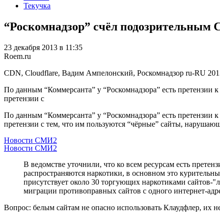
Текучка
“Роскомнадзор” счёл подозрительным C
23 декабря 2013 в 11:35
Roem.ru
CDN, Cloudflare, Вадим Ампелонский, Роскомнадзор
ru-RU
201
По данным “Коммерсанта” у “Роскомнадзора” есть претензии к 
претензии с
По данным “Коммерсанта” у “Роскомнадзора” есть претензии 
претензии с тем, что им пользуются “чёрные” сайты, нарушаю
Новости СМИ2
Новости СМИ2
В ведомстве уточнили, что ко всем ресурсам есть прете
распространяются наркотики, в основном это курительн
присутствует около 30 торгующих наркотиками сайтов-"л
миграции противоправных сайтов с одного интернет-адре
Вопрос: белым сайтам не опасно использовать Клаудфлер, их не