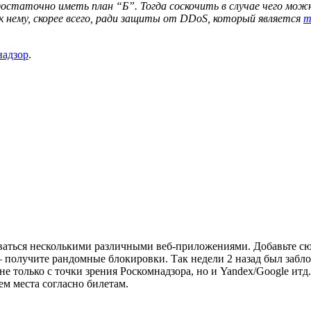
достаточно иметь план “Б”. Тогда соскочить в случае чего мож
к нему, скорее всего, ради защиты от DDoS, который является
т
надзор
.
зоваться несколькими различными веб-приложениями. Добавьте с
 получите рандомные блокировки. Так недели 2 назад был заблок
 не только с точки зрения Роскомнадзора, но и Yandex/Google ит
м места согласно билетам.