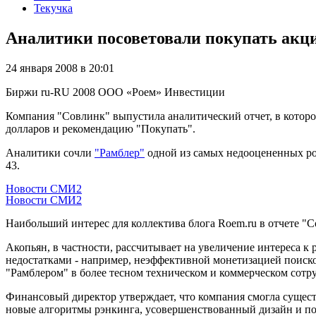
Текучка
Аналитики посоветовали покупать акц
24 января 2008 в 20:01
Биржи
ru-RU
2008
ООО «Роем»
Инвестиции
Компания "Совлинк" выпустила аналитический отчет, в котором
долларов и рекомендацию "Покупать".
Аналитики сочли
"Рамблер"
одной из самых недооцененных ро
43.
Новости СМИ2
Новости СМИ2
Наибольший интерес для коллектива блога Roem.ru в отчете "С
Акопьян, в частности, рассчитывает на увеличение интереса к
недостатками - например, неэффективной монетизацией поисково
"Рамблером" в более тесном техническом и коммерческом сотр
Финансовый директор утверждает, что компания смогла сущест
новые алгоритмы рэнкинга, усовершенствованный дизайн и подн