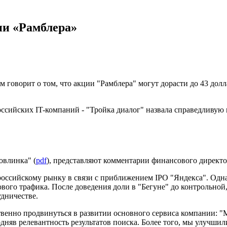
ии «Рамблера»
 говорит о том, что акции "Рамблера" могут дорасти до 43 дол
ссийских IT-компаний - "Тройка диалог" назвала справедливую
овлинка" (
pdf
), представляют комментарии финансового директ
 российскому рынку в связи с приближением IPO "Яндекса". Одна
го трафика. После доведения доли в "Бегуне" до контрольной, с
удничестве.
венно продвинуться в развитии основного сервиса компании: "
яв релевантность результатов поиска. Более того, мы улучшили