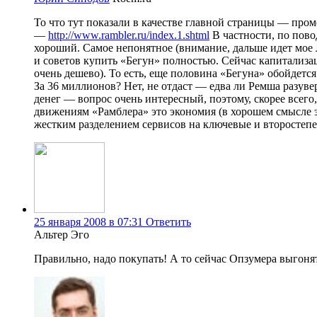
То что тут показали в качестве главной страницы — пром
—
http://www.rambler.ru/index.1.shtml
В частности, по повод
хороший. Самое непонятное (внимание, дальше идет мое 
и советов купить «Бегун» полностью. Сейчас капитализац
очень дешево). То есть, еще половина «Бегуна» обойдетс
За 36 миллионов? Нет, не отдаст — едва ли Ремша разуве
денег — вопрос очень интересный, поэтому, скорее всего
движениям «Рамблера» это экономия (в хорошем смысле э
жестким разделением сервисов на ключевые и второстеп
25 января 2008 в 07:31
Ответить
Альтер Эго
Правильно, надо покупать! А то сейчас Опзумера выгонят