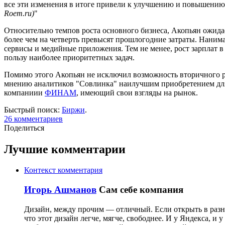
все эти изменения в итоге привели к улучшению и повышени
Roem.ru)
"
Относительно темпов роста основного бизнеса, Акопьян ожидае
более чем на четверть превысят прошлогодние затраты. Наним
сервисы и медийные приложения. Тем не менее, рост зарплат в 
пользу наиболее приоритетных задач.
Помимо этого Акопьян не исключил возможность вторичного ра
мнению аналитиков "Совлинка" наилучшим приобретением для "
компаниии
ФИНАМ
, имеющий свои взгляды на рынок.
Быстрый поиск:
Биржи
.
26
комментариев
Поделиться
Лучшие комментарии
Контекст комментария
Игорь Ашманов
Сам себе компания
Дизайн, между прочим — отличный. Если открыть в разных
что этот дизайн легче, мягче, свободнее. И у Яндекса, и