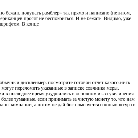
но бежать покупать рамблер» так прямо и написано (петитом,
риканцев просят не беспокоиться. И не бежать. Видимо, уже
 шрифтом. В конце
бычный дисклеймер. посмотрите готовой отчет какого-нить
го могут переломить указанные в записке совлинка меры,
ии в последнее время ухудшились в основном из-за увеличения
более туманные, если принимать за чистую монету то, что нам
планы компании, а потом не дай бог поменяется и коньюнктура в