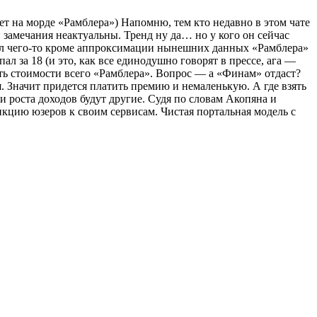
ет на морде «Рамблера») Напомню, тем кто недавно в этом чате
и замечания неактуальны. Тренд ну да… но у кого он сейчас
ужил чего-то кроме аппроксимации нынешних данных «Рамблера»
л за 18 (и это, как все единодушно говорят в прессе, ага —
асть стоимости всего «Рамблера». Вопрос — а «Финам» отдаст?
я. Значит придется платить премию и немаленькую. А где взять
и роста доходов будут другие. Судя по словам Акопяна и
икцию юзеров к своим сервисам. Чистая портальная модель с