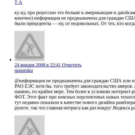
Т А
ку-ку, про рецессию это больше к американцам и джобсам
конечно) информация не предназначена для граждан США 
были прецеденты — ну, от недовольных. От тех, кто ког
24 января 2008 в 22:41
Ответить
ququruku
@информация не предназначена для граждан США или юр
РАО ЕЭС хотя бы. того требует законодательство амеров. 
наивно, по крайне мере. Тем более в условиях интернет-
ФОТ. Этот факт при неясных перспективах новых техноло
тут недавно показали в качестве нового дизайна рамблер
рунете. так что главная интрига как раз вокруг Яндекса р