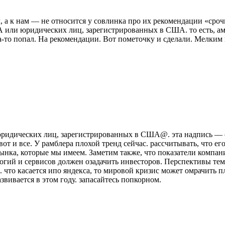
, а к нам — не относится у совлинка про их рекомендации «сроч
или юридических лиц, зарегистрированных в США. то есть, аме
да-то попал. На рекомендации. Вот пометочку и сделали. Мелким
идических лиц, зарегистрированных в США@. эта надпись — о
вот и все. У рамблера плохой тренд сейчас. рассчитывать, что е
рынка, которые мы имеем. Заметим также, что показатели компан
гий и сервисов должен озадачить инвесторов. Перспективы тем 
а. что касается ипо яндекса, то мировой кризис может омрачить 
азвивается в этом году. запасайтесь попкорном.