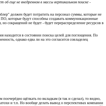
ет об еще не внедренном в массы вертикальном поиске -
мблер" должен будет потратить на персонал суммы, которые не
по ПО, которые будут способны создавать коммуникационные
, но сокращений не будет - будет перераспределение ресурсов в
я находится в состоянии поиска целей для поглощения. По
ность, однако едва ли на это согласится совладелец
поочерёдно щёлкать по вкладкам (я так и сделал), то видно,
уматохи и т.п. Но вообще делать вывод о перспективах компании