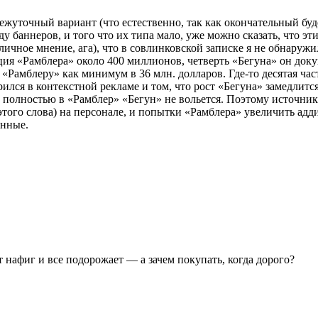
ежуточный вариант (что естественно, так как окончательный буд
у баннеров, и того что их типа мало, уже можно сказать, что эт
личное мнение, ага), что в совлинковской записке я не обнар
ия «Рамблера» около 400 миллионов, четверть «Бегуна» он докупа
я «Рамблеру» как минимум в 36 млн. долларов. Где-то десятая ч
рился в контекстной рекламе и том, что рост «Бегуна» замедлитс
, полностью в «Рамблер» «Бегун» не вольется. Поэтому источник
того слова) на персонале, и попытки «Рамблера» увеличить адд
енные.
 нафиг и все подорожает — а зачем покупать, когда дорого?