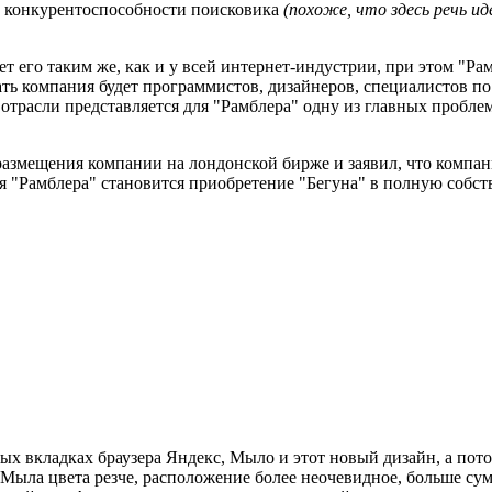
ю конкурентоспособности поисковика
(похоже, что здесь речь ид
т его таким же, как и у всей интернет-индустрии, при этом "Ра
ать компания будет программистов, дизайнеров, специалистов 
отрасли представляется для "Рамблера" одну из главных проблем
змещения компании на лондонской бирже и заявил, что компани
Рамблера" становится приобретение "Бегуна" в полную собствен
 вкладках браузера Яндекс, Мыло и этот новый дизайн, а потом 
 у Мыла цвета резче, расположение более неочевидное, больше с