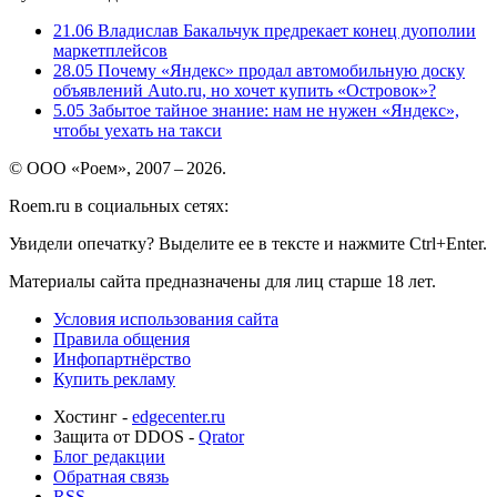
21.06
Владислав Бакальчук предрекает конец дуополии
маркетплейсов
28.05
Почему «Яндекс» продал автомобильную доску
объявлений Auto.ru, но хочет купить «Островок»?
5.05
Забытое тайное знание: нам не нужен «Яндекс»,
чтобы уехать на такси
© ООО «Роем», 2007 – 2026.
Roem.ru в социальных сетях:
Увидели опечатку? Выделите ее в тексте и нажмите Ctrl+Enter.
Материалы сайта предназначены для лиц старше 18 лет.
Условия использования сайта
Правила общения
Инфопартнёрство
Купить рекламу
Хостинг -
edgecenter.ru
Защита от DDOS -
Qrator
Блог редакции
Обратная связь
RSS