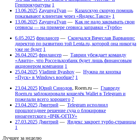
Генпрокуратуры
1
13.06.2025
ZayunyaTyan
—
Казахскую скорую помощь
показывают клиентам через «Яндекс.Такси»
1
13.06.2025
ZayunyaTyan
—
Как не надо закрывать свои
сервисы — на примере сервиса заправки «Турбо»
6.05.2025
фрилансер
—
Скончался Вячеслав Варванин:
директор по развитию той Lenta.ru, которой она никогда
уже не будет
1
26.04.2025
фрилансер
—
Таврин убеждает команду
«Авито», что Россельхозбанк будет лишь финансовым
акционером компании
1
25.04.2025
Vladimir Ilyashov
—
Нужна ли кнопка
«Пуск» в Windows вообще?
1
23.04.2025
Юрий Синодов
,
Roem.ru
—
Главреду
Roem.ru заблокировали кошелёк Wallet в Telegram и
пожелали всего хорошего
7
23.04.2025
Дмитрий
—
Telegram исполнил
прошлогоднее решение суда о блокировке
иноагентского «ВЧК-ОГПУ»
27.03.2025
Дмитрий
—
Яндекс закроет турбо-страницы
1
Лучшее за неделю