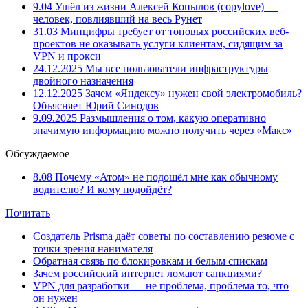
9.04
Ушёл из жизни Алексей Копылов (copylove) —
человек, повлиявший на весь Рунет
31.03
Минцифры требует от топовых российских веб-
проектов не оказывать услуги клиентам, сидящим за
VPN и прокси
24.12.2025
Мы все пользователи инфраструктуры
двойного назначения
12.12.2025
Зачем «Яндексу» нужен свой электромобиль?
Объясняет Юрий Синодов
9.09.2025
Размышления о том, какую оперативно
значимую информацию можно получить через «Макс»
Обсуждаемое
8.08
Почему «Атом» не подошёл мне как обычному
водителю? И кому подойдёт?
Почитать
Создатель Prisma даёт советы по составлению резюме с
точки зрения нанимателя
Обратная связь по блокировкам и белым спискам
Зачем российский интернет ломают санкциями?
VPN для разработки — не проблема, проблема то, что
он нужен