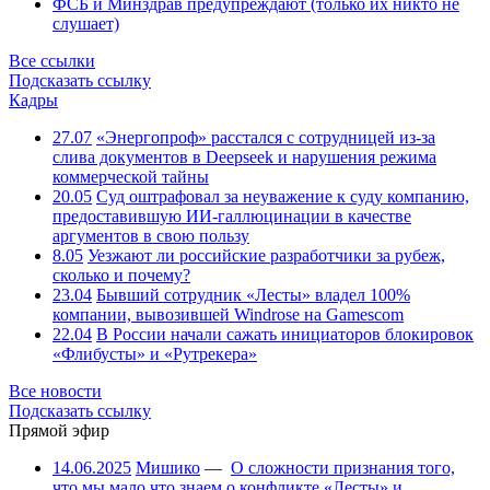
ФСБ и Минздрав предупреждают (только их никто не
слушает)
Все ссылки
Подсказать ссылку
Кадры
27.07
«Энергопроф» расстался с сотрудницей из-за
слива документов в Deepseek и нарушения режима
коммерческой тайны
20.05
Суд оштрафовал за неуважение к суду компанию,
предоставившую ИИ-галлюцинации в качестве
аргументов в свою пользу
8.05
Уезжают ли российские разработчики за рубеж,
сколько и почему?
23.04
Бывший сотрудник «Лесты» владел 100%
компании, вывозившей Windrose на Gamescom
22.04
В России начали сажать инициаторов блокировок
«Флибусты» и «Рутрекера»
Все новости
Подсказать ссылку
Прямой эфир
14.06.2025
Мишико
—
О сложности признания того,
что мы мало что знаем о конфликте «Лесты» и