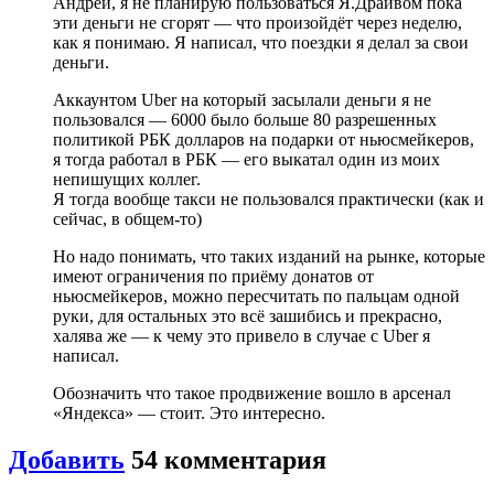
Андрей, я не планирую пользоваться Я.Драйвом пока
эти деньги не сгорят — что произойдёт через неделю,
как я понимаю. Я написал, что поездки я делал за свои
деньги.
Аккаунтом Uber на который засылали деньги я не
пользовался — 6000 было больше 80 разрешенных
политикой РБК долларов на подарки от ньюсмейкеров,
я тогда работал в РБК — его выкатал один из моих
непишущих коллег.
Я тогда вообще такси не пользовался практически (как и
сейчас, в общем-то)
Но надо понимать, что таких изданий на рынке, которые
имеют ограничения по приёму донатов от
ньюсмейкеров, можно пересчитать по пальцам одной
руки, для остальных это всё зашибись и прекрасно,
халява же — к чему это привело в случае с Uber я
написал.
Обозначить что такое продвижение вошло в арсенал
«Яндекса» — стоит. Это интересно.
Добавить
54
комментария