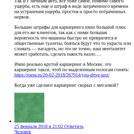
Так и с личным авто, все тоже самое, помимо самого
ущерба, есть еще и штраф в виде затраченного времени
на устранения ущерба, простоя и просто потраченных
нервов.
Большие штрафы для каршеринга имхо большой плюс
для его же клиентов, так как с ними большая
вероятность что машины быстро не превратятся в
общественные туалеты, бояться будут что то украсть или
сломать — нагадить, но это не точно, наш менталитет
может сработать, сделать пакость назло….
Имхо реально крутой каршеринг в Москве, это
каршеринг такси, чтоб по выделенным полосам гонять:
https://roem.ru/20-02-2018/267914/you-drive-taxi/
Когда уже сделают каршеринг скорых с мигалкой?
25 февраля 2018 в 21:02
Ответить
Человек