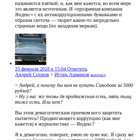
называются взяткой, и, как мне кажется, во всем мире
это является неэтичным. И «прозрачная компания
Яндекс» с их антикоррупционными бумажками и
образом светоча — творит какие-то запредельно
странные вещи [по западным меркам].
25 февраля 2018 в 15:04
Ответить
Андрей Споров
>
Игорь Ашманов
контекст
>
Андрей, а почему бы вам не купить Синодова за 5000
рублей?
>
Ну у вас же темы дя продвижения есть, пять тыщ
тоже есть. Или нет?
Вы этим демагогическим приемом кого защитить
пытаетесь? Продвигающего коррупцию (как мне
кажется) в журналистике — Яндекс?
Я в демагогию, поверьте, умею не хуже вас. Я сразу же