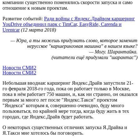
компании существенно поменялись скорости запуска и само
отношение к новым проектам.
Развитие событий:
Ради войны с Яндекс.Драйвом каршеринг
YouDrive объединил парк с TimCar, EasyRide, Carenda и
Urentcar
(12 марта 2018)
— Юра, а ты можешь придумать слово, которое заменит
нерусское "каршеринговая машина" в нашем языке?
— Могу. Шарантайка.
(читатели ещё придумали "шарантас")
Новости СМИ2
Новости СМИ2
Небольшая вводная: каршеринг Яндекс.Драйв запустили 21-
го февраля 2018-го года, пока он работает только в Москве,
пока в нём работает 750 машин, и, как ни странно, он оказался
первым за много лет после "Яндекс.Такси" проектом
"Яндекса" которым я, совершенно очевидно, буду много
пользоваться, по крайней мере тогда, когда буду жить в тех
городах, где Яндекс.Драйв будет работать.
О некоторых существенных отличиях запуска Я.Драйва и
Я.Такси мне хотелось бы поговорить.