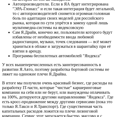
Автопроизводители. Если в ЯА будет интегрирована
"ЭРА-Глонасс" и если такая интеграция будет легальной,
то с автопроизводителей снимется огромная головная
боль по адаптации своих моделей для российского
рынка, которая по сути упрётся в замену одной лишь
мультимедиа-системы на яндексовскую
Сам Я.Драйв, конечно же, пользователи которого будут
избавлены от необходимости ввода любимой
радиостанции, музыки, точек следования — всё может
храниться в облаке и загружаться в шарантайку при её
взятии в аренду.
Программа беспилотных автомобилей "Яндекса"
У всех вышеперечисленных есть заинтересованность в
развитии Я.Авто, поэтому разработка бортовой системы не
ляжет на одинокие плечи Я.Драйва.
В итоге мы получили очень красивый бизнес, где расходы на
разработку IT-части, которые "чистые" каршеринговые
компании на себя или не берут, или вынуждены оплачивать
на 100%, дотируются другими направлениями "Яндекса". Где
есть кросс-продвижение между другими сервисами (пока это
только Я.Такси и Я.Транспорт). Где существенная часть
капитальных расходов ложится на плечи лизинговой
компании. Сервис этот запускается быстро, массово и с