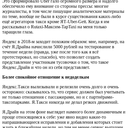
Это сформировало Uber гало огромного размера и надолго
обеспечило ему внимание со стороны прессы: многие
журналисты, в том числе пишущие аналитические материалы
по теме, вообще не были в курсе существования каких-либо
ещё агрегаторов такси кроме ЯТ-Uber-Gett. Когда я им
рассказывал о Rutaxi-Максим-TapTaxi на меня только
таращили глаза.
Яндекс в 2018-м заходит похожим образом: мне, например, на
счёт Я.Драйва начислили 5000 рублей на тестирование в
течение недели (правда, уже после того как я всё
протестировал, но спасибо), что позволит создать
представление участникам тусовочки о том, что такое
Яндекс.Драйв и что он из себя представляет.
Более спокойное отношение к недоделкам
Яндекс.Такси вылизывали и релизили очень долго и очень
осторожно: сказывалось то, что сервис должен был учитывать
не только отношения с пассажирами, но и с партнёрами-
таксопарками. Я.Такси никогда не делал резких движений.
Я.Драйв на этом фоне выглядит намного более динамичным и
проще относящимся к себе: уже явно видно какие-то
напрашивающиеся исправления и добавления которых стоит
ждать в ближайшие недели, но тем не менее сервис выпущен,