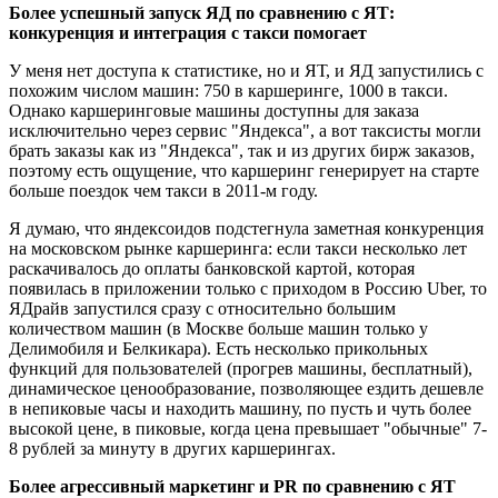
Более успешный запуск ЯД по сравнению с ЯТ:
конкуренция и интеграция с такси помогает
У меня нет доступа к статистике, но и ЯТ, и ЯД запустились с
похожим числом машин: 750 в каршеринге, 1000 в такси.
Однако каршеринговые машины доступны для заказа
исключительно через сервис "Яндекса", а вот таксисты могли
брать заказы как из "Яндекса", так и из других бирж заказов,
поэтому есть ощущение, что каршеринг генерирует на старте
больше поездок чем такси в 2011-м году.
Я думаю, что яндексоидов подстегнула заметная конкуренция
на московском рынке каршеринга: если такси несколько лет
раскачивалось до оплаты банковской картой, которая
появилась в приложении только с приходом в Россию Uber, то
ЯДрайв запустился сразу с относительно большим
количеством машин (в Москве больше машин только у
Делимобиля и Белкикара). Есть несколько прикольных
функций для пользователей (прогрев машины, бесплатный),
динамическое ценообразование, позволяющее ездить дешевле
в непиковые часы и находить машину, по пусть и чуть более
высокой цене, в пиковые, когда цена превышает "обычные" 7-
8 рублей за минуту в других каршерингах.
Более агрессивный маркетинг и PR по сравнению с ЯТ