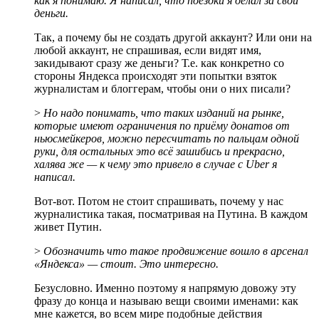
как я понимаю. Я написал, что поездки я делал за свои
деньги.
Так, а почему бы не создать другой аккаунт? Или они на
любой аккаунт, не спрашивая, если видят имя,
закидывают сразу же деньги? Т.е. как конкретно со
стороны Яндекса происходят эти попытки взяток
журналистам и блоггерам, чтобы они о них писали?
>
Но надо понимать, что таких изданий на рынке,
которые имеют ограничения по приёму донатов от
ньюсмейкеров, можно пересчитать по пальцам одной
руки, для остальных это всё зашибись и прекрасно,
халява же — к чему это привело в случае с Uber я
написал.
Вот-вот. Потом не стоит спрашивать, почему у нас
журналистика такая, посматривая на Путина. В каждом
живет Путин.
>
Обозначить что такое продвижение вошло в арсенал
«Яндекса» — стоит. Это интересно.
Безусловно. Именно поэтому я напрямую довожу эту
фразу до конца и называю вещи своими именами: как
мне кажется, во всем мире подобные действия