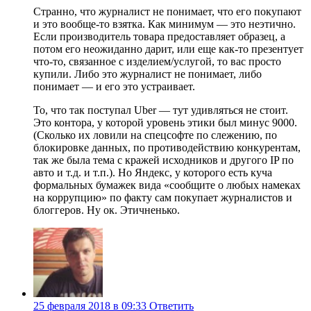
Странно, что журналист не понимает, что его покупают
и это вообще-то взятка. Как минимум — это неэтично.
Если производитель товара предоставляет образец, а
потом его неожиданно дарит, или еще как-то презентует
что-то, связанное с изделием/услугой, то вас просто
купили. Либо это журналист не понимает, либо
понимает — и его это устраивает.
То, что так поступал Uber — тут удивляться не стоит.
Это контора, у которой уровень этики был минус 9000.
(Сколько их ловили на спецсофте по слежению, по
блокировке данных, по противодействию конкурентам,
так же была тема с кражей исходников и другого IP по
авто и т.д. и т.п.). Но Яндекс, у которого есть куча
формальных бумажек вида «сообщите о любых намеках
на коррупцию» по факту сам покупает журналистов и
блоггеров. Ну ок. Этичненько.
25 февраля 2018 в 09:33
Ответить