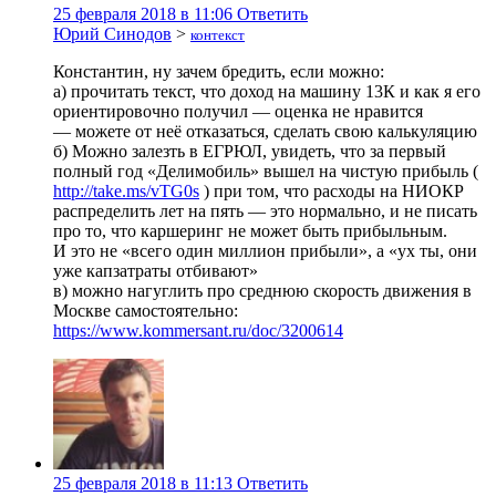
25 февраля 2018 в 11:06
Ответить
Юрий Синодов
>
контекст
Константин, ну зачем бредить, если можно:
а) прочитать текст, что доход на машину 13К и как я его
ориентировочно получил — оценка не нравится
— можете от неё отказаться, сделать свою калькуляцию
б) Можно залезть в ЕГРЮЛ, увидеть, что за первый
полный год «Делимобиль» вышел на чистую прибыль (
http://take.ms/vTG0s
) при том, что расходы на НИОКР
распределить лет на пять — это нормально, и не писать
про то, что каршеринг не может быть прибыльным.
И это не «всего один миллион прибыли», а «ух ты, они
уже капзатраты отбивают»
в) можно нагуглить про среднюю скорость движения в
Москве самостоятельно:
https://www.kommersant.ru/doc/3200614
25 февраля 2018 в 11:13
Ответить