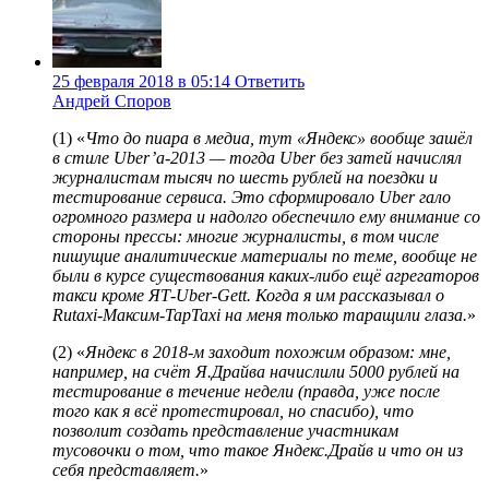
25 февраля 2018 в 05:14
Ответить
Андрей Споров
(1) «
Что до пиара в медиа, тут «Яндекс» вообще зашёл
в стиле Uber’а-2013 — тогда Uber без затей начислял
журналистам тысяч по шесть рублей на поездки и
тестирование сервиса. Это сформировало Uber гало
огромного размера и надолго обеспечило ему внимание со
стороны прессы: многие журналисты, в том числе
пишущие аналитические материалы по теме, вообще не
были в курсе существования каких-либо ещё агрегаторов
такси кроме ЯТ-Uber-Gett. Когда я им рассказывал о
Rutaxi-Максим-TapTaxi на меня только таращили глаза.
»
(2) «
Яндекс в 2018-м заходит похожим образом: мне,
например, на счёт Я.Драйва начислили 5000 рублей на
тестирование в течение недели (правда, уже после
того как я всё протестировал, но спасибо), что
позволит создать представление участникам
тусовочки о том, что такое Яндекс.Драйв и что он из
себя представляет.
»