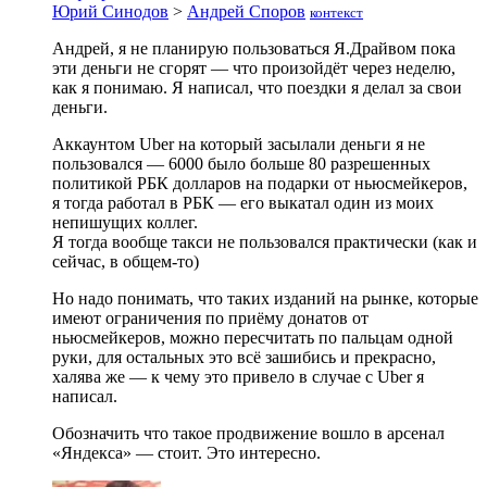
Юрий Синодов
>
Андрей Споров
контекст
Андрей, я не планирую пользоваться Я.Драйвом пока
эти деньги не сгорят — что произойдёт через неделю,
как я понимаю. Я написал, что поездки я делал за свои
деньги.
Аккаунтом Uber на который засылали деньги я не
пользовался — 6000 было больше 80 разрешенных
политикой РБК долларов на подарки от ньюсмейкеров,
я тогда работал в РБК — его выкатал один из моих
непишущих коллег.
Я тогда вообще такси не пользовался практически (как и
сейчас, в общем-то)
Но надо понимать, что таких изданий на рынке, которые
имеют ограничения по приёму донатов от
ньюсмейкеров, можно пересчитать по пальцам одной
руки, для остальных это всё зашибись и прекрасно,
халява же — к чему это привело в случае с Uber я
написал.
Обозначить что такое продвижение вошло в арсенал
«Яндекса» — стоит. Это интересно.