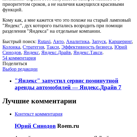
приоритетом сроков, а не наличия кажущихся красивыми
функций.
Кому как, а мне кажется что это похоже на старый ламповый
"Яндекс", дух которого пытались возродить при помощи
разделения "Яндекса" на отдельные компании.
Быстрый поиск:
Rutaxi
,
Авто
,
Аналитика
,
Запуск
,
Каршеринг
,
Колонка
,
Стратегия
,
Такси
,
Эффективность бизнеса
,
Юрий
Синодов
,
Яндекс
,
Яндекс.Драйв
,
Яндекс.Такси
.
54
комментария
Поделиться
Выбор редакции
"Яндекс" запустил сервис поминутной
аренды автомобилей — Яндекс.Драйв
7
Лучшие комментарии
Контекст комментария
Юрий Синодов
Roem.ru