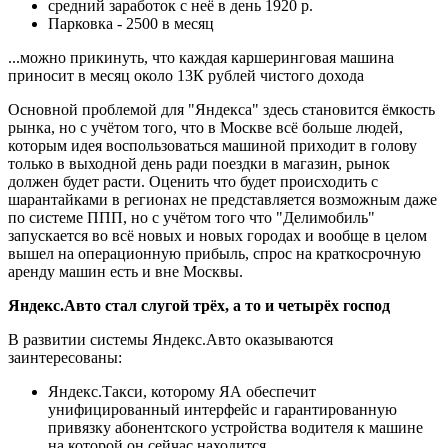
средний заработок с неё в день 1920 р.
Парковка - 2500 в месяц
...можно прикинуть, что каждая каршеринговая машина
приносит в месяц около 13К рублей чистого дохода
Основной проблемой для "Яндекса" здесь становится ёмкость
рынка, но с учётом того, что в Москве всё больше людей,
которым идея воспользоваться машиной приходит в голову
только в выходной день ради поездки в магазин, рынок
должен будет расти. Оценить что будет происходить с
шарантайками в регионах не представляется возможным даже
по системе ППП, но с учётом того что "Делимобиль"
запускается во всё новых и новых городах и вообще в целом
вышел на операционную прибыль, спрос на краткосрочную
аренду машин есть и вне Москвы.
Яндекс.Авто стал слугой трёх, а то и четырёх господ
В развитии системы Яндекс.Авто оказываются
заинтересованы:
Яндекс.Такси, которому ЯА обеспечит
унифицированный интерфейс и гарантированную
привязку абонентского устройства водителя к машине
на которой он сейчас находится.