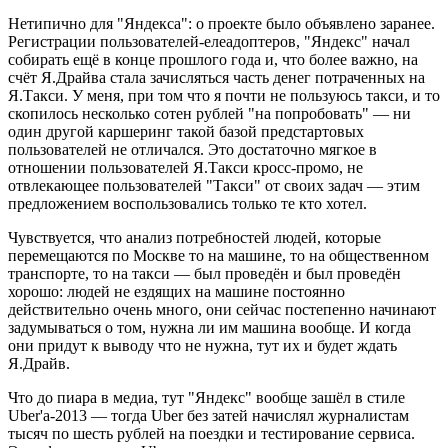
Нетипично для "Яндекса": о проекте было объявлено заранее.
Регистрации пользователей-елеадоптеров, "Яндекс" начал
собирать ещё в конце прошлого года и, что более важно, на
счёт Я.Драйва стала зачисляться часть денег потраченных на
Я.Такси. У меня, при том что я почти не пользуюсь такси, и то
скопилось несколько сотен рублей "на попробовать" — ни
один другой каршеринг такой базой предстартовых
пользователей не отличался. Это достаточно мягкое в
отношении пользователей Я.Такси кросс-промо, не
отвлекающее пользователей "Такси" от своих задач — этим
предложением воспользовались только те кто хотел.
Чувствуется, что анализ потребностей людей, которые
перемещаются по Москве то на машине, то на общественном
транспорте, то на такси — был проведён и был проведён
хорошо: людей не ездящих на машине постоянно
действительно очень много, они сейчас постепенно начинают
задумываться о том, нужна ли им машина вообще. И когда
они придут к выводу что не нужна, тут их и будет ждать
Я.Драйв.
Что до пиара в медиа, тут "Яндекс" вообще зашёл в стиле
Uber'а-2013 — тогда Uber без затей начислял журналистам
тысяч по шесть рублей на поездки и тестирование сервиса.