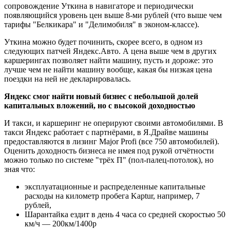
сопровождение Уткина в навигаторе и периодически
появляющийся уровень цен выше 8-ми рублей (что выше чем
тарифы "Белкикара" и "Делимобиля" в эконом-классе).
Уткина можно будет починить, скорее всего, в одном из
следующих патчей Яндекс.Авто. А цена выше чем в других
каршерингах позволяет найти машину, пусть и дороже: это
лучше чем не найти машину вообще, какая бы низкая цена
поездки на ней не декларировалась.
Яндекс смог найти новый бизнес с небольшой долей
капитальных вложений, но с высокой доходностью
И такси, и каршеринг не оперируют своими автомобилями. В
такси Яндекс работает с партнёрами, в Я.Драйве машины
предоставляются в лизинг Major Profi (все 750 автомобилей).
Оценить доходность бизнеса не имея под рукой отчётности
можно только по системе "трёх П" (пол-палец-потолок), но
зная что:
эксплуатационные и распределенные капитальные
расходы на километр пробега Kaptur, например, 7
рублей,
Шарантайка ездит в день 4 часа со средней скоростью 50
км/ч — 200км/1400р