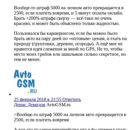
Вообще-то штраф 5000 на личном авто превращается в
2500, если платить вовремя, и 5 минут оплаты онлайн.
Брать +200% штрафа сверху — всё-таки не очень
красиво, и может быть объяснено только жадностью.
Пользовался бы каршерингом, если бы можно было
брать авто на пару дней по «оптовым» ценам, и ехать на
природу (грунтовки, деревни, огороды). А ещё мне не
нравится идея слежения за мной по GPS. Не то, чтобы
место моих грибов или шашлыков сильно секретное, но
тем не менее.
25 февраля 2018 в 21:55
Ответить
Денис Демидов
AvtoGSM.ru
>Вообще-то штраф 5000 на личном авто превращается в
2500, если платить вовремя
А вот это то самое непотребство что я бы отменил сразу