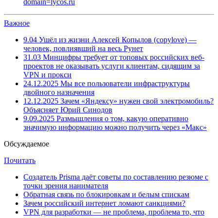
domain=lycos.ru
Важное
9.04
Ушёл из жизни Алексей Копылов (copylove) —
человек, повлиявший на весь Рунет
31.03
Минцифры требует от топовых российских веб-
проектов не оказывать услуги клиентам, сидящим за
VPN и прокси
24.12.2025
Мы все пользователи инфраструктуры
двойного назначения
12.12.2025
Зачем «Яндексу» нужен свой электромобиль?
Объясняет Юрий Синодов
9.09.2025
Размышления о том, какую оперативно
значимую информацию можно получить через «Макс»
Обсуждаемое
Почитать
Создатель Prisma даёт советы по составлению резюме с
точки зрения нанимателя
Обратная связь по блокировкам и белым спискам
Зачем российский интернет ломают санкциями?
VPN для разработки — не проблема, проблема то, что