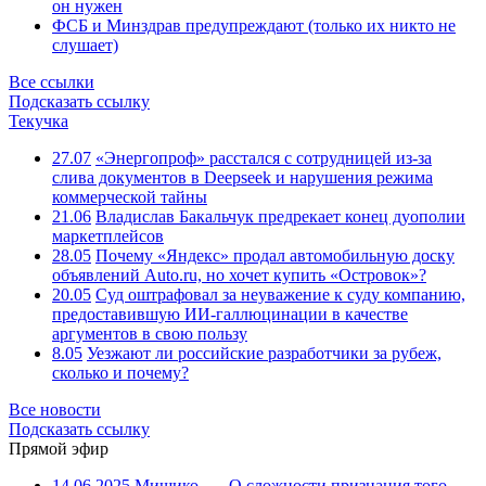
он нужен
ФСБ и Минздрав предупреждают (только их никто не
слушает)
Все ссылки
Подсказать ссылку
Текучка
27.07
«Энергопроф» расстался с сотрудницей из-за
слива документов в Deepseek и нарушения режима
коммерческой тайны
21.06
Владислав Бакальчук предрекает конец дуополии
маркетплейсов
28.05
Почему «Яндекс» продал автомобильную доску
объявлений Auto.ru, но хочет купить «Островок»?
20.05
Суд оштрафовал за неуважение к суду компанию,
предоставившую ИИ-галлюцинации в качестве
аргументов в свою пользу
8.05
Уезжают ли российские разработчики за рубеж,
сколько и почему?
Все новости
Подсказать ссылку
Прямой эфир
14.06.2025
Мишико
—
О сложности признания того,