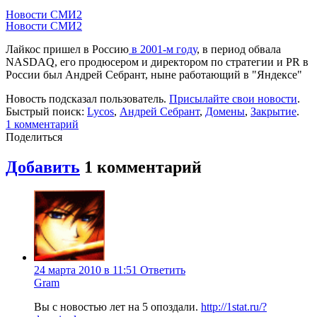
Новости СМИ2
Новости СМИ2
Лайкос пришел в Россию
в 2001-м году
, в период обвала
NASDAQ, его продюсером и директором по стратегии и PR в
России был Андрей Себрант, ныне работающий в "Яндексе"
Новость подсказал пользователь.
Присылайте свои новости
.
Быстрый поиск:
Lycos
,
Андрей Себрант
,
Домены
,
Закрытие
.
1
комментарий
Поделиться
Добавить
1
комментарий
24 марта 2010 в 11:51
Ответить
Gram
Вы с новостью лет на 5 опоздали.
http://1stat.ru/?