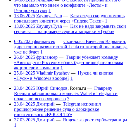
что мы мало что знаем о конфликте «Лесты» и
Генпрокуратуры
1
13.06.2025
ZayunyaTyan
—
Казахскую скорую помощь
показывают клиентам через «Яндекс.Такси»
1
13.06.2025
ZayunyaTyan
—
Как не надо закрывать свои
сервисы — на примере сервиса заправки «Турбо»
6.05.2025
фрилансер
—
Скончался Вячеслав Варванин:
директор по развитию той Lenta.ru, которой она никогда
уже не будет
1
26.04.2025
фрилансер
—
Таврин убеждает команду
«Авито», что Россельхозбанк будет лишь финансовым
акционером компании
1
25.04.2025
Vladimir Ilyashov
—
Нужна ли кнопка
«Пуск» в Windows вообще?
1
23.04.2025
Юрий Синодов
,
Roem.ru
—
Главреду
Roem.ru заблокировали кошелёк Wallet в Telegram и
пожелали всего хорошего
7
23.04.2025
Дмитрий
—
Telegram исполнил
прошлогоднее решение суда о блокировке
иноагентского «ВЧК-ОГПУ»
27.03.2025
Дмитрий
—
Яндекс закроет турбо-страницы
1