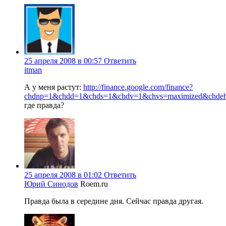
25 апреля 2008 в 00:57
Ответить
itman
А у меня растут:
http://finance.google.com/finance?
chdnp=1&chdd=1&chds=1&chdv=1&chvs=maximized&chd
где правда?
25 апреля 2008 в 01:02
Ответить
Юрий Синодов
Roem.ru
Правда была в середине дня. Сейчас правда другая.