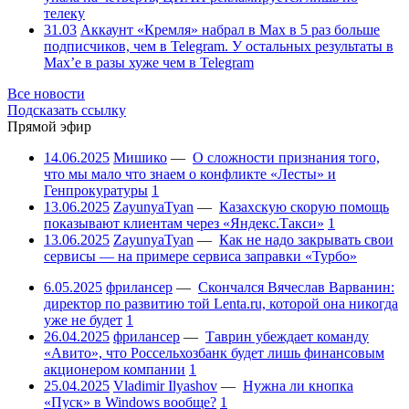
телеку
31.03
Аккаунт «Кремля» набрал в Max в 5 раз больше
подписчиков, чем в Telegram. У остальных результаты в
Max’е в разы хуже чем в Telegram
Все новости
Подсказать ссылку
Прямой эфир
14.06.2025
Мишико
—
О сложности признания того,
что мы мало что знаем о конфликте «Лесты» и
Генпрокуратуры
1
13.06.2025
ZayunyaTyan
—
Казахскую скорую помощь
показывают клиентам через «Яндекс.Такси»
1
13.06.2025
ZayunyaTyan
—
Как не надо закрывать свои
сервисы — на примере сервиса заправки «Турбо»
6.05.2025
фрилансер
—
Скончался Вячеслав Варванин:
директор по развитию той Lenta.ru, которой она никогда
уже не будет
1
26.04.2025
фрилансер
—
Таврин убеждает команду
«Авито», что Россельхозбанк будет лишь финансовым
акционером компании
1
25.04.2025
Vladimir Ilyashov
—
Нужна ли кнопка
«Пуск» в Windows вообще?
1