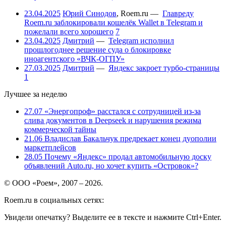
23.04.2025
Юрий Синодов
,
Roem.ru
—
Главреду
Roem.ru заблокировали кошелёк Wallet в Telegram и
пожелали всего хорошего
7
23.04.2025
Дмитрий
—
Telegram исполнил
прошлогоднее решение суда о блокировке
иноагентского «ВЧК-ОГПУ»
27.03.2025
Дмитрий
—
Яндекс закроет турбо-страницы
1
Лучшее за неделю
27.07
«Энергопроф» расстался с сотрудницей из-за
слива документов в Deepseek и нарушения режима
коммерческой тайны
21.06
Владислав Бакальчук предрекает конец дуополии
маркетплейсов
28.05
Почему «Яндекс» продал автомобильную доску
объявлений Auto.ru, но хочет купить «Островок»?
© ООО «Роем», 2007 – 2026.
Roem.ru в социальных сетях:
Увидели опечатку? Выделите ее в тексте и нажмите Ctrl+Enter.