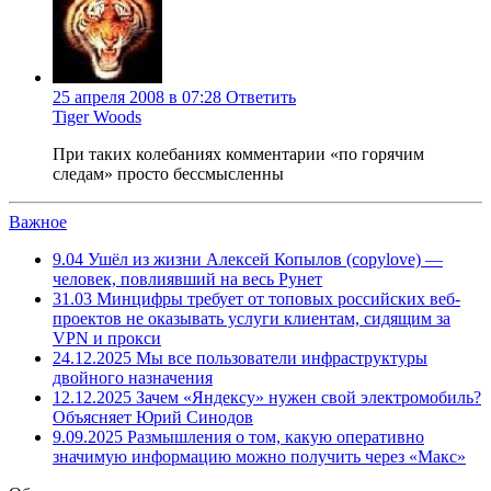
25 апреля 2008 в 07:28
Ответить
Tiger Woods
При таких колебаниях комментарии «по горячим
следам» просто бессмысленны
Важное
9.04
Ушёл из жизни Алексей Копылов (copylove) —
человек, повлиявший на весь Рунет
31.03
Минцифры требует от топовых российских веб-
проектов не оказывать услуги клиентам, сидящим за
VPN и прокси
24.12.2025
Мы все пользователи инфраструктуры
двойного назначения
12.12.2025
Зачем «Яндексу» нужен свой электромобиль?
Объясняет Юрий Синодов
9.09.2025
Размышления о том, какую оперативно
значимую информацию можно получить через «Макс»