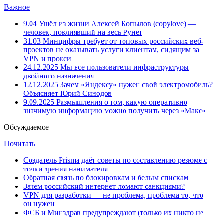
Важное
9.04
Ушёл из жизни Алексей Копылов (copylove) —
человек, повлиявший на весь Рунет
31.03
Минцифры требует от топовых российских веб-
проектов не оказывать услуги клиентам, сидящим за
VPN и прокси
24.12.2025
Мы все пользователи инфраструктуры
двойного назначения
12.12.2025
Зачем «Яндексу» нужен свой электромобиль?
Объясняет Юрий Синодов
9.09.2025
Размышления о том, какую оперативно
значимую информацию можно получить через «Макс»
Обсуждаемое
Почитать
Создатель Prisma даёт советы по составлению резюме с
точки зрения нанимателя
Обратная связь по блокировкам и белым спискам
Зачем российский интернет ломают санкциями?
VPN для разработки — не проблема, проблема то, что
он нужен
ФСБ и Минздрав предупреждают (только их никто не