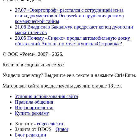
27.07
«Энергопроф» расстался с сотрудницей из-за
слива документов в Deepseek и нарушения режима
коммерческой тайны
21.06
Владислав Бакальчук предрекает конец дуополии
маркетплейсов
28.05
Почему «Яндекс» продал автомобильную доску
объявлений Auto.ru, но хочет купить «Островок»?
© ООО «Роем», 2007 – 2026.
Roem.ru в социальных сетях:
Увидели опечатку? Выделите ее в тексте и нажмите Ctrl+Enter.
Материалы сайта предназначены для лиц старше 18 лет.
Условия использования сайта
Правила общения
Инфопартнёрство
Купить рекламу
Хостинг -
edgecenter.ru
Защита от DDOS -
Qrator
Блог редакции