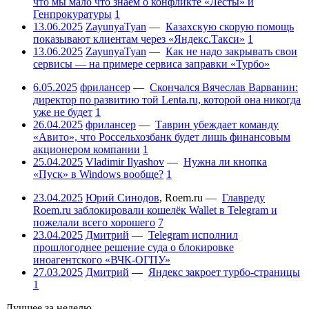
что мы мало что знаем о конфликте «Лесты» и
Генпрокуратуры
1
13.06.2025
ZayunyaTyan
—
Казахскую скорую помощь
показывают клиентам через «Яндекс.Такси»
1
13.06.2025
ZayunyaTyan
—
Как не надо закрывать свои
сервисы — на примере сервиса заправки «Турбо»
6.05.2025
фрилансер
—
Скончался Вячеслав Варванин:
директор по развитию той Lenta.ru, которой она никогда
уже не будет
1
26.04.2025
фрилансер
—
Таврин убеждает команду
«Авито», что Россельхозбанк будет лишь финансовым
акционером компании
1
25.04.2025
Vladimir Ilyashov
—
Нужна ли кнопка
«Пуск» в Windows вообще?
1
23.04.2025
Юрий Синодов
,
Roem.ru
—
Главреду
Roem.ru заблокировали кошелёк Wallet в Telegram и
пожелали всего хорошего
7
23.04.2025
Дмитрий
—
Telegram исполнил
прошлогоднее решение суда о блокировке
иноагентского «ВЧК-ОГПУ»
27.03.2025
Дмитрий
—
Яндекс закроет турбо-страницы
1
Лучшее за неделю