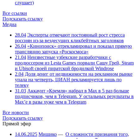
слушает)
Все ссылки
Подсказать ссылку
Медиа
28.04
Эксперты отмечают постоянный рост стресса
россиян из-за вездесущих кликбейтных заголовков
26.04
«Кинопоиск» отрекламировал и показал прямую
трансляцию запуска «Роскосмоса»
21.04
Неизвестные узбекские разработчики с
продюссером из Lesta Games порвали Сашу Грей, Steam
и Ubisoft своей пиратской бродилкой Windrose
2.04
Доля денег от недвижимости на рекламном рынке
упала на четверть, ЦИАН рекламируется лишь по
телеку
31.03
Аккаунт «Кремля» набрал в Max в 5 раз больше
подписчиков, чем в Telegram. У остальных результаты в
Max’е в разы хуже чем в Telegram
Все новости
Подсказать ссылку
Прямой эфир
14.06.2025
Мишико
—
О сложности признания того,