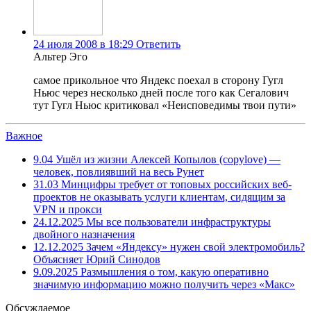
24 июля 2008 в 18:29
Ответить
Альтер Эго
самое прикольное что Яндекс поехал в сторону Гугл
Ньюс через несколько дней после того как Сегалович
тут Гугл Ньюс критиковал «Неисповедимы твои пути»
Важное
9.04
Ушёл из жизни Алексей Копылов (copylove) —
человек, повлиявший на весь Рунет
31.03
Минцифры требует от топовых российских веб-
проектов не оказывать услуги клиентам, сидящим за
VPN и прокси
24.12.2025
Мы все пользователи инфраструктуры
двойного назначения
12.12.2025
Зачем «Яндексу» нужен свой электромобиль?
Объясняет Юрий Синодов
9.09.2025
Размышления о том, какую оперативно
значимую информацию можно получить через «Макс»
Обсуждаемое