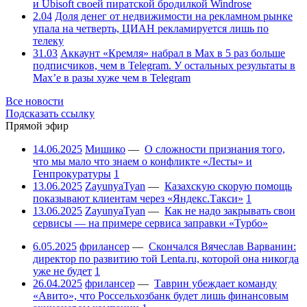
и Ubisoft своей пиратской бродилкой Windrose
2.04
Доля денег от недвижимости на рекламном рынке
упала на четверть, ЦИАН рекламируется лишь по
телеку
31.03
Аккаунт «Кремля» набрал в Max в 5 раз больше
подписчиков, чем в Telegram. У остальных результаты в
Max’е в разы хуже чем в Telegram
Все новости
Подсказать ссылку
Прямой эфир
14.06.2025
Мишико
—
О сложности признания того,
что мы мало что знаем о конфликте «Лесты» и
Генпрокуратуры
1
13.06.2025
ZayunyaTyan
—
Казахскую скорую помощь
показывают клиентам через «Яндекс.Такси»
1
13.06.2025
ZayunyaTyan
—
Как не надо закрывать свои
сервисы — на примере сервиса заправки «Турбо»
6.05.2025
фрилансер
—
Скончался Вячеслав Варванин:
директор по развитию той Lenta.ru, которой она никогда
уже не будет
1
26.04.2025
фрилансер
—
Таврин убеждает команду
«Авито», что Россельхозбанк будет лишь финансовым