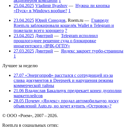
акционером компании
1
25.04.2025
Vladimir Ilyashov
—
Нужна ли кнопка
«Пуск» в Windows вообще?
1
23.04.2025
Юрий Синодов
,
Roem.ru
—
Главреду
Roem.ru заблокировали кошелёк Wallet в Telegram и
пожелали всего хорошего
7
23.04.2025
Дмитрий
—
Telegram исполнил
прошлогоднее решение суда о блокировке
иноагентского «ВЧК-ОГПУ»
27.03.2025
Дмитрий
—
Яндекс закроет турбо-страницы
1
Лучшее за неделю
27.07
«Энергопроф» расстался с сотрудницей из-за
слива документов в Deepseek и нарушения режима
коммерческой тайны
21.06
Владислав Бакальчук предрекает конец дуополии
маркетплейсов
28.05
Почему «Яндекс» продал автомобильную доску
объявлений Auto.ru, но хочет купить «Островок»?
© ООО «Роем», 2007 – 2026.
Roem.ru в социальных сетях: