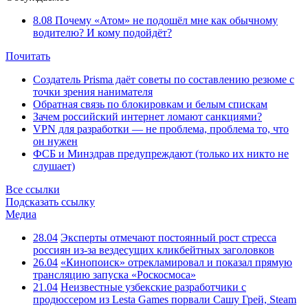
8.08
Почему «Атом» не подошёл мне как обычному
водителю? И кому подойдёт?
Почитать
Создатель Prisma даёт советы по составлению резюме с
точки зрения нанимателя
Обратная связь по блокировкам и белым спискам
Зачем российский интернет ломают санкциями?
VPN для разработки — не проблема, проблема то, что
он нужен
ФСБ и Минздрав предупреждают (только их никто не
слушает)
Все ссылки
Подсказать ссылку
Медиа
28.04
Эксперты отмечают постоянный рост стресса
россиян из-за вездесущих кликбейтных заголовков
26.04
«Кинопоиск» отрекламировал и показал прямую
трансляцию запуска «Роскосмоса»
21.04
Неизвестные узбекские разработчики с
продюссером из Lesta Games порвали Сашу Грей, Steam