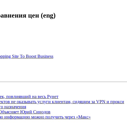
авнения цен (eng)
pping Site To Boost Business
ек, повлиявший на весь Рунет
ктов не оказывать услуги клиентам, сидящим за VPN и прокси
о назначения
 Объясняет Юрий Синодов
ую информацию можно получить через «Макс»