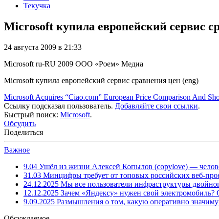
Текучка
Microsoft купила европейский сервис ср
24 августа 2009 в 21:33
Microsoft
ru-RU
2009
ООО «Роем»
Медиа
Microsoft купила европейский сервис сравнения цен (eng)
Microsoft Acquires “Ciao.com” European Price Comparison And Sho
Ссылку подсказал пользователь.
Добавляйте свои ссылки
.
Быстрый поиск:
Microsoft
.
Обсудить
Поделиться
Важное
9.04
Ушёл из жизни Алексей Копылов (copylove) — челов
31.03
Минцифры требует от топовых российских веб-прое
24.12.2025
Мы все пользователи инфраструктуры двойног
12.12.2025
Зачем «Яндексу» нужен свой электромобиль?
9.09.2025
Размышления о том, какую оперативно значим
Обсуждаемое