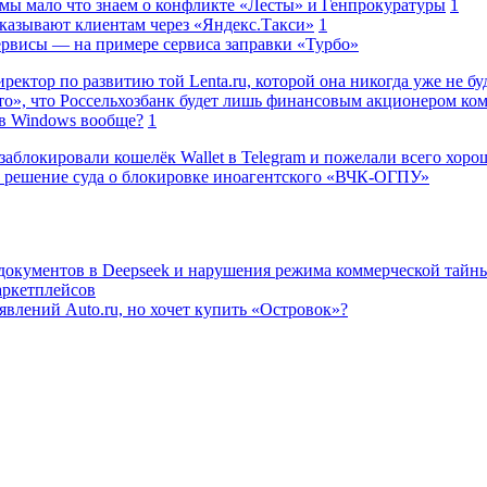
 мы мало что знаем о конфликте «Лесты» и Генпрокуратуры
1
казывают клиентам через «Яндекс.Такси»
1
сервисы — на примере сервиса заправки «Турбо»
ректор по развитию той Lenta.ru, которой она никогда уже не бу
о», что Россельхозбанк будет лишь финансовым акционером ко
в Windows вообще?
1
заблокировали кошелёк Wallet в Telegram и пожелали всего хоро
 решение суда о блокировке иноагентского «ВЧК-ОГПУ»
 документов в Deepseek и нарушения режима коммерческой тайн
аркетплейсов
влений Auto.ru, но хочет купить «Островок»?