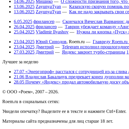
14.06.2025
Мишико
—
О сложности признания того, что
13.06.2025
ZayunyaTyan
—
Казахскую скорую помощь по
13.06.2025
ZayunyaTyan
—
Как не надо закрывать свои 
6.05.2025
фрилансер
—
Скончался Вячеслав Варванин: ди
26.04.2025
фрилансер
—
Таврин убеждает команду «Авит
25.04.2025
Vladimir Ilyashov
—
Нужна ли кнопка «Пуск» 
23.04.2025
Юрий Синодов
,
Roem.ru
—
Главреду Roem.ru 
23.04.2025
Дмитрий
—
Telegram исполнил прошлогоднее
27.03.2025
Дмитрий
—
Яндекс закроет турбо-страницы
1
Лучшее за неделю
27.07
«Энергопроф» расстался с сотрудницей из-за слива
21.06
Владислав Бакальчук предрекает конец дуополии м
28.05
Почему «Яндекс» продал автомобильную доску объя
© ООО «Роем», 2007 – 2026.
Roem.ru в социальных сетях:
Увидели опечатку? Выделите ее в тексте и нажмите Ctrl+Enter.
Материалы сайта предназначены для лиц старше 18 лет.