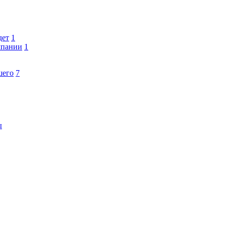
дет
1
мпании
1
шего
7
ы