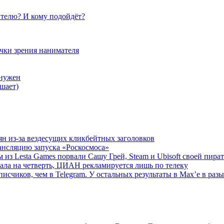
телю? И кому подойдёт?
очки зрения нанимателя
 нужен
шает)
ян из-за вездесущих кликбейтных заголовков
ансляцию запуска «Роскосмоса»
 из Lesta Games порвали Сашу Грей, Steam и Ubisoft своей пира
ала на четверть, ЦИАН рекламируется лишь по телеку
исчиков, чем в Telegram. У остальных результаты в Max’е в разы