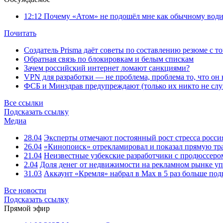
12:12
Почему «Атом» не подошёл мне как обычному води
Почитать
Создатель Prisma даёт советы по составлению резюме с т
Обратная связь по блокировкам и белым спискам
Зачем российский интернет ломают санкциями?
VPN для разработки — не проблема, проблема то, что он
ФСБ и Минздрав предупреждают (только их никто не слу
Все ссылки
Подсказать ссылку
Медиа
28.04
Эксперты отмечают постоянный рост стресса росси
26.04
«Кинопоиск» отрекламировал и показал прямую тр
21.04
Неизвестные узбекские разработчики с продюссером
2.04
Доля денег от недвижимости на рекламном рынке уп
31.03
Аккаунт «Кремля» набрал в Max в 5 раз больше подп
Все новости
Подсказать ссылку
Прямой эфир