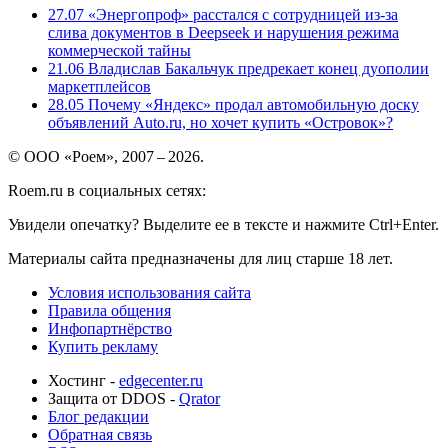
27.07
«Энергопроф» расстался с сотрудницей из-за
слива документов в Deepseek и нарушения режима
коммерческой тайны
21.06
Владислав Бакальчук предрекает конец дуополии
маркетплейсов
28.05
Почему «Яндекс» продал автомобильную доску
объявлений Auto.ru, но хочет купить «Островок»?
© ООО «Роем», 2007 – 2026.
Roem.ru в социальных сетях:
Увидели опечатку? Выделите ее в тексте и нажмите Ctrl+Enter.
Материалы сайта предназначены для лиц старше 18 лет.
Условия использования сайта
Правила общения
Инфопартнёрство
Купить рекламу
Хостинг -
edgecenter.ru
Защита от DDOS -
Qrator
Блог редакции
Обратная связь