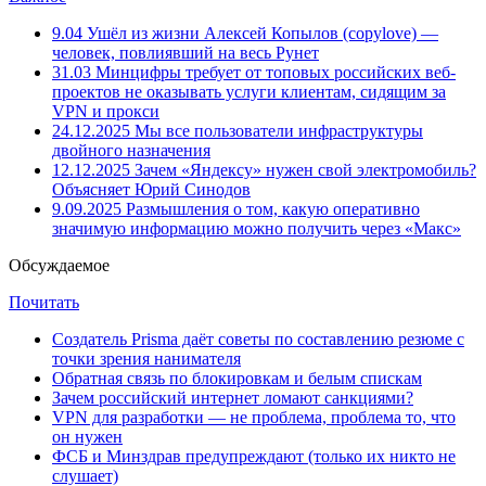
9.04
Ушёл из жизни Алексей Копылов (copylove) —
человек, повлиявший на весь Рунет
31.03
Минцифры требует от топовых российских веб-
проектов не оказывать услуги клиентам, сидящим за
VPN и прокси
24.12.2025
Мы все пользователи инфраструктуры
двойного назначения
12.12.2025
Зачем «Яндексу» нужен свой электромобиль?
Объясняет Юрий Синодов
9.09.2025
Размышления о том, какую оперативно
значимую информацию можно получить через «Макс»
Обсуждаемое
Почитать
Создатель Prisma даёт советы по составлению резюме с
точки зрения нанимателя
Обратная связь по блокировкам и белым спискам
Зачем российский интернет ломают санкциями?
VPN для разработки — не проблема, проблема то, что
он нужен
ФСБ и Минздрав предупреждают (только их никто не
слушает)