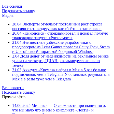
Все ссылки
Подсказать ссылку
Медиа
28.04
Эксперты отмечают постоянный рост стресса
россиян из-за вездесущих кликбейтных заголовков
26.04
«Кинопоиск» отрекламировал и показал прямую
трансляцию запуска «Роскосмоса»
21.04
Неизвестные узбекские разработчики с
продюссером из Lesta Games порвали Сашу Грей, Steam
и Ubisoft своей пиратской бродилкой Windrose
2.04
Доля денег от недвижимости на рекламном рынке
упала на четверть, ЦИАН рекламируется лишь по
телеку
31.03
Аккаунт «Кремля» набрал в Max в 5 раз больше
подписчиков, чем в Telegram. У остальных результаты в
Max’е в разы хуже чем в Telegram
Все новости
Подсказать ссылку
Прямой эфир
14.06.2025
Мишико
—
О сложности признания того,
что мы мало что знаем о конфликте «Лесты» и