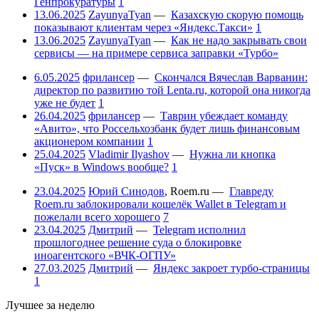
Генпрокуратуры
1
13.06.2025
ZayunyaTyan
—
Казахскую скорую помощь
показывают клиентам через «Яндекс.Такси»
1
13.06.2025
ZayunyaTyan
—
Как не надо закрывать свои
сервисы — на примере сервиса заправки «Турбо»
6.05.2025
фрилансер
—
Скончался Вячеслав Варванин:
директор по развитию той Lenta.ru, которой она никогда
уже не будет
1
26.04.2025
фрилансер
—
Таврин убеждает команду
«Авито», что Россельхозбанк будет лишь финансовым
акционером компании
1
25.04.2025
Vladimir Ilyashov
—
Нужна ли кнопка
«Пуск» в Windows вообще?
1
23.04.2025
Юрий Синодов
,
Roem.ru
—
Главреду
Roem.ru заблокировали кошелёк Wallet в Telegram и
пожелали всего хорошего
7
23.04.2025
Дмитрий
—
Telegram исполнил
прошлогоднее решение суда о блокировке
иноагентского «ВЧК-ОГПУ»
27.03.2025
Дмитрий
—
Яндекс закроет турбо-страницы
1
Лучшее за неделю