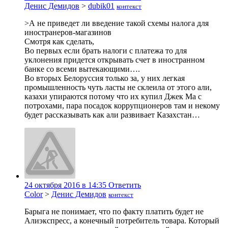
Денис Демидов
>
dubik01
контекст
>А не приведет ли введение такой схемы налога для
иностранеров-магазинов
Смотря как сделать,
Во первых если брать налоги с платежа то для
уклонения придется открывать счет в иностранном
банке со всеми вытекающими….
Во вторых Белоруссия только за, у них легкая
промышленность чуть ласты не склеила от этого али,
казахи упираются потому что их купил Джек Ма с
потрохами, пара посадок коррупционеров там и некому
будет рассказывать как али развивает Казахстан…
24 октября 2016 в 14:35
Ответить
Color
>
Денис Демидов
контекст
Барыга не понимает, что по факту платить будет не
Алиэкспресс, а конечный потребитель товара. Который