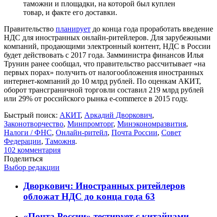
таможни и площадки, на которой был куплен
товар, и факте его доставки.
Правительство
планирует
до конца года проработать введение
НДС для иностранных онлайн-ритейлеров. Для зарубежными
компаний, продающими электронный контент, НДС в России
будет действовать с 2017 года. Замминистра финансов Илья
Трунин ранее сообщал, что правительство рассчитывает «на
первых порах» получить от налогообложения иностранных
интернет-компаний до 10 млрд рублей. По оценкам АКИТ,
оборот трансграничной торговли составил 219 млрд рублей
или 29% от российского рынка e-commerce в 2015 году.
Быстрый поиск:
АКИТ
,
Аркадий Дворкович
,
Законотворчество
,
Минпромторг
,
Минэкономразвития
,
Налоги / ФНС
,
Онлайн-ритейл
,
Почта России
,
Совет
Федерации
,
Таможня
.
102
комментария
Поделиться
Выбор редакции
Дворкович: Иностранных ритейлеров
обложат НДС до конца года
63
«Почта России» тестирует с китайцами