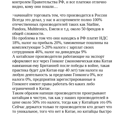
контролем Правительства РФ, и все платежи отлично
видно, кому они пошли…
>начинайте торговать тем, что производится в России
Всегда это делал, у нас в ассортименте полно 100%
отечественных производителей таких как Starline,
Pandora, Multitronics, Емеля и т.д. около 50 брендов в
общей сложности.
Но проблема в том что они находясь в РФ платят НДС
18%, налог на прибыль 20%, таможенные пошлины на
комплектующие 5-20% налоги с зарплат своих
сотрудников 46%, налог на дивиденды 9%
А китайские производители работающие на экспорт
оформляют все через Гонконг (экономическая язва Китая
навязанная ему Британией после победы в войне, такая
практика будет для Китая еще 40 лет) там налоги на
любую деятельность за пределами Гонконга 0%, все
налоги 0%, предприятия зарегистрированные в
Гонконге имеют права работать без каких либо
ограничений в Китае.
Таким образом напиши производители проигрывают
китайцам в чистую, так как у наших производителей в
цене около 50% это налоги, тогда как у Китайцев это 0%
Сейчас держатся только те производители кто делает что
то уникальное, того что нет в Китае, но китайцы быстро