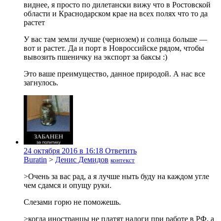
виднее, я просто по дилетански вижу что в Ростовской
области и Краснодарском крае на всех полях что то да
растет
У вас там земли лучше (чернозем) и солнца больше —
вот и растет. Да и порт в Новроссийске рядом, чтобы
вывозить пшеничку на экспорт за баксы :)
Это ваше преимущество, данное природой. А нас все
загнулось.
24 октября 2016 в 16:18
Ответить
Buratin
>
Денис Демидов
контекст
>Очень за вас рад, а я лучше ныть буду на каждом угле
чем сдамся и опущу руки.
Слезами горю не поможешь.
>когда иностранцы не платят налоги при работе в РФ, а