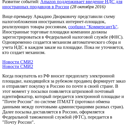
Развитие событий:
Amazon поддерживает введение НДС для
иностранных продавцов в России
(28 октября 2016)
Вице-премьеру Аркадию Дворковичу представили схему
налогообложения иностранных интернет-площадок,
реализующих товары россиянам,
сообщил "КоммерсантЪ"
.
Иностранные торговые площадки компании должны
зарегистрироваться в Федеральной налоговой службе (ФНС).
Одновременно создается механизм автоматического сбора и
учета НДС в каждом заказе на площадке. Пока не уточняется,
кто создает механизм.
Новости СМИ2
Новости СМИ2
Когда покупатель из РФ вносит предоплату электронной
площадке, находящийся за рубежом продавец формирует заказ
и отправляет покупку в Россию по почте в своей стране. В
этот момент у посылки появляется штриховой почтовый
идентификатор, который передается электронной площадке и
"Почте России" по системе ITMATT (протокол обмена
данными между почтовыми администрациями разных стран).
Далее посылка доставляется в Россию, оформляется
Федеральной таможенной службой (ФТС), передается в
"Почту России".