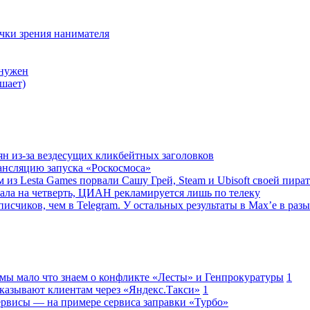
очки зрения нанимателя
 нужен
шает)
ян из-за вездесущих кликбейтных заголовков
ансляцию запуска «Роскосмоса»
 из Lesta Games порвали Сашу Грей, Steam и Ubisoft своей пира
ала на четверть, ЦИАН рекламируется лишь по телеку
исчиков, чем в Telegram. У остальных результаты в Max’е в разы
 мы мало что знаем о конфликте «Лесты» и Генпрокуратуры
1
казывают клиентам через «Яндекс.Такси»
1
сервисы — на примере сервиса заправки «Турбо»