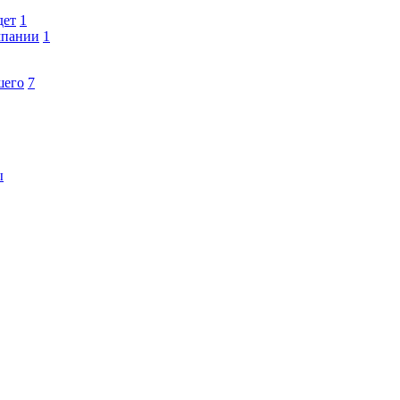
дет
1
мпании
1
шего
7
ы