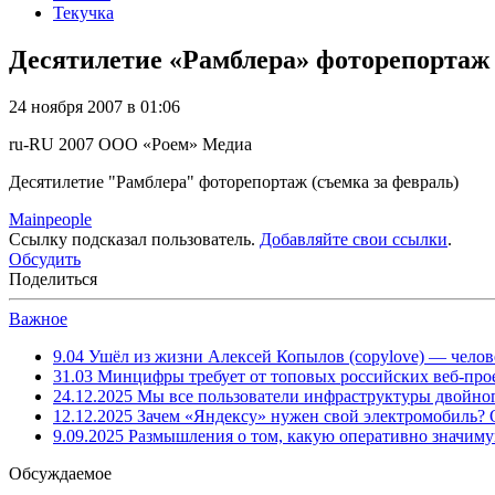
Текучка
Десятилетие «Рамблера» фоторепортаж 
24 ноября 2007 в 01:06
ru-RU
2007
ООО «Роем»
Медиа
Десятилетие "Рамблера" фоторепортаж (съемка за февраль)
Mainpeople
Ссылку подсказал пользователь.
Добавляйте свои ссылки
.
Обсудить
Поделиться
Важное
9.04
Ушёл из жизни Алексей Копылов (copylove) — челов
31.03
Минцифры требует от топовых российских веб-прое
24.12.2025
Мы все пользователи инфраструктуры двойног
12.12.2025
Зачем «Яндексу» нужен свой электромобиль?
9.09.2025
Размышления о том, какую оперативно значим
Обсуждаемое