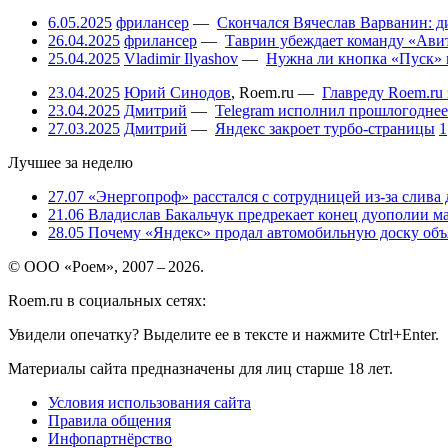
6.05.2025
фрилансер
—
Скончался Вячеслав Варванин: ди
26.04.2025
фрилансер
—
Таврин убеждает команду «Авит
25.04.2025
Vladimir Ilyashov
—
Нужна ли кнопка «Пуск» 
23.04.2025
Юрий Синодов
,
Roem.ru
—
Главреду Roem.ru 
23.04.2025
Дмитрий
—
Telegram исполнил прошлогоднее
27.03.2025
Дмитрий
—
Яндекс закроет турбо-страницы
1
Лучшее за неделю
27.07
«Энергопроф» расстался с сотрудницей из-за слива
21.06
Владислав Бакальчук предрекает конец дуополии м
28.05
Почему «Яндекс» продал автомобильную доску объя
© ООО «Роем», 2007 – 2026.
Roem.ru в социальных сетях:
Увидели опечатку? Выделите ее в тексте и нажмите Ctrl+Enter.
Материалы сайта предназначены для лиц старше 18 лет.
Условия использования сайта
Правила общения
Инфопартнёрство