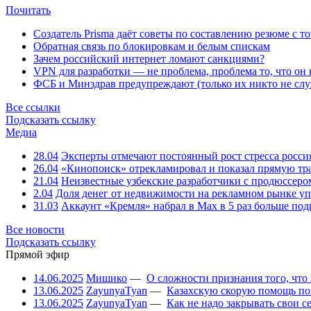
Почитать
Создатель Prisma даёт советы по составлению резюме с т
Обратная связь по блокировкам и белым спискам
Зачем российский интернет ломают санкциями?
VPN для разработки — не проблема, проблема то, что он
ФСБ и Минздрав предупреждают (только их никто не слу
Все ссылки
Подсказать ссылку
Медиа
28.04
Эксперты отмечают постоянный рост стресса росси
26.04
«Кинопоиск» отрекламировал и показал прямую тр
21.04
Неизвестные узбекские разработчики с продюссером
2.04
Доля денег от недвижимости на рекламном рынке уп
31.03
Аккаунт «Кремля» набрал в Max в 5 раз больше подп
Все новости
Подсказать ссылку
Прямой эфир
14.06.2025
Мишико
—
О сложности признания того, что
13.06.2025
ZayunyaTyan
—
Казахскую скорую помощь по
13.06.2025
ZayunyaTyan
—
Как не надо закрывать свои 