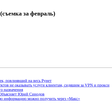
(съемка за февраль)
ек, повлиявший на весь Рунет
ктов не оказывать услуги клиентам, сидящим за VPN и прокси
о назначения
 Объясняет Юрий Синодов
ую информацию можно получить через «Макс»