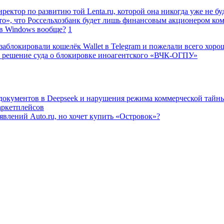
ректор по развитию той Lenta.ru, которой она никогда уже не бу
о», что Россельхозбанк будет лишь финансовым акционером ко
в Windows вообще?
1
заблокировали кошелёк Wallet в Telegram и пожелали всего хоро
 решение суда о блокировке иноагентского «ВЧК-ОГПУ»
 документов в Deepseek и нарушения режима коммерческой тайн
аркетплейсов
влений Auto.ru, но хочет купить «Островок»?