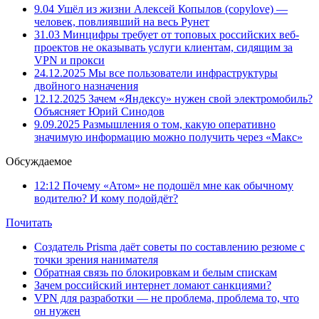
9.04
Ушёл из жизни Алексей Копылов (copylove) —
человек, повлиявший на весь Рунет
31.03
Минцифры требует от топовых российских веб-
проектов не оказывать услуги клиентам, сидящим за
VPN и прокси
24.12.2025
Мы все пользователи инфраструктуры
двойного назначения
12.12.2025
Зачем «Яндексу» нужен свой электромобиль?
Объясняет Юрий Синодов
9.09.2025
Размышления о том, какую оперативно
значимую информацию можно получить через «Макс»
Обсуждаемое
12:12
Почему «Атом» не подошёл мне как обычному
водителю? И кому подойдёт?
Почитать
Создатель Prisma даёт советы по составлению резюме с
точки зрения нанимателя
Обратная связь по блокировкам и белым спискам
Зачем российский интернет ломают санкциями?
VPN для разработки — не проблема, проблема то, что
он нужен