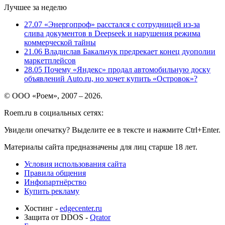
Лучшее за неделю
27.07
«Энергопроф» расстался с сотрудницей из-за
слива документов в Deepseek и нарушения режима
коммерческой тайны
21.06
Владислав Бакальчук предрекает конец дуополии
маркетплейсов
28.05
Почему «Яндекс» продал автомобильную доску
объявлений Auto.ru, но хочет купить «Островок»?
© ООО «Роем», 2007 – 2026.
Roem.ru в социальных сетях:
Увидели опечатку? Выделите ее в тексте и нажмите Ctrl+Enter.
Материалы сайта предназначены для лиц старше 18 лет.
Условия использования сайта
Правила общения
Инфопартнёрство
Купить рекламу
Хостинг -
edgecenter.ru
Защита от DDOS -
Qrator