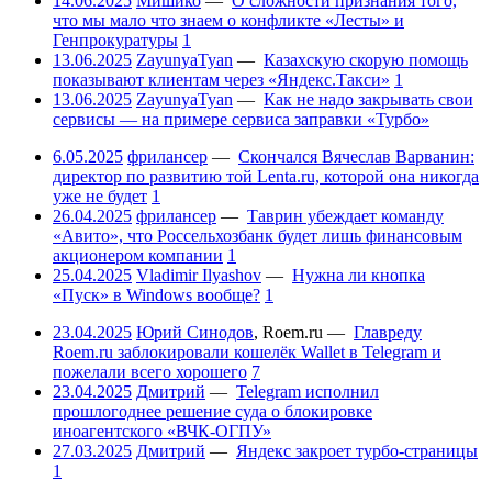
14.06.2025
Мишико
—
О сложности признания того,
что мы мало что знаем о конфликте «Лесты» и
Генпрокуратуры
1
13.06.2025
ZayunyaTyan
—
Казахскую скорую помощь
показывают клиентам через «Яндекс.Такси»
1
13.06.2025
ZayunyaTyan
—
Как не надо закрывать свои
сервисы — на примере сервиса заправки «Турбо»
6.05.2025
фрилансер
—
Скончался Вячеслав Варванин:
директор по развитию той Lenta.ru, которой она никогда
уже не будет
1
26.04.2025
фрилансер
—
Таврин убеждает команду
«Авито», что Россельхозбанк будет лишь финансовым
акционером компании
1
25.04.2025
Vladimir Ilyashov
—
Нужна ли кнопка
«Пуск» в Windows вообще?
1
23.04.2025
Юрий Синодов
,
Roem.ru
—
Главреду
Roem.ru заблокировали кошелёк Wallet в Telegram и
пожелали всего хорошего
7
23.04.2025
Дмитрий
—
Telegram исполнил
прошлогоднее решение суда о блокировке
иноагентского «ВЧК-ОГПУ»
27.03.2025
Дмитрий
—
Яндекс закроет турбо-страницы
1