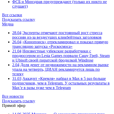
ФСБ и Минздрав предупреждают (только их никто не
слушает)
Все ссылки
Подсказать ссылку
Медиа
28.04
Эксперты отмечают постоянный рост стресса
россиян из-за вездесущих кликбейтных заголовков
26.04
«Кинопоиск» отрекламировал и показал прямую
трансляцию запуска «Роскосмоса»
21.04
Неизвестные узбекские разработчики с
продюссером из Lesta Games порвали Сашу Грей, Steam
и Ubisoft своей пиратской бродилкой Windrose
2.04
Доля денег от недвижимости на рекламном рынке
упала на четверть, ЦИАН рекламируется лишь по
телеку
31.03
Аккаунт «Кремля» набрал в Max в 5 раз больше
подписчиков, чем в Telegram. У остальных результаты в
Max’е в разы хуже чем в Telegram
Все новости
Подсказать ссылку
Прямой эфир